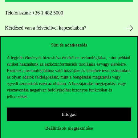
Telefonszám:
+36 1 482 5000
Kérdésed van a felvételivel kapcsolatban?
Oktatói elérhetőségek
Süti és adatkezelés
HUB jelenlegi hallgatóinknak
A legjobb élmények biztosítása érdekében technológiákat, mint például
sütiket használunk az eszközinformációk tárolására és/vagy elérésére.
Ezekhez a technológiákhoz való hozzájárulás lehetővé teszi számunkra
Sajtó:
press@uni-corvinus.hu
az olyan adatok feldolgozását, mint a böngészési magatartás vagy
egyedi azonosítók ezen az oldalon. A hozzájárulás megtagadása vagy
visszavonása negatívan befolyásolhat bizonyos funkciókat és
jellemzőket.
Elfogad
Hasznos linkek
Beállítások megtekintése