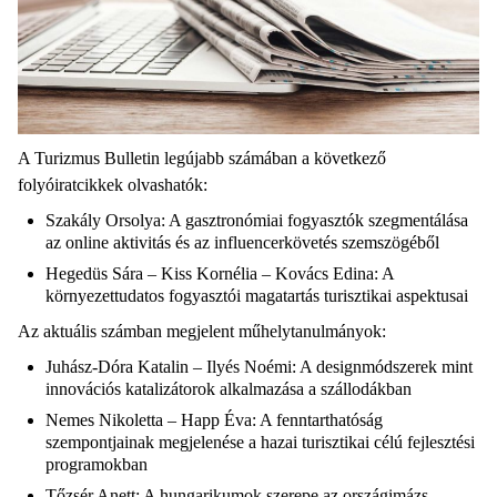
A Turizmus Bulletin legújabb számában a következő
folyóiratcikkek olvashatók:
Szakály Orsolya: A gasztronómiai fogyasztók szegmentálása
az online aktivitás és az influencerkövetés szemszögéből
Hegedüs Sára – Kiss Kornélia – Kovács Edina: A
környezettudatos fogyasztói magatartás turisztikai aspektusai
Az aktuális számban megjelent műhelytanulmányok:
Juhász-Dóra Katalin – Ilyés Noémi: A designmódszerek mint
innovációs katalizátorok alkalmazása a szállodákban
Nemes Nikoletta – Happ Éva: A fenntarthatóság
szempontjainak megjelenése a hazai turisztikai célú fejlesztési
programokban
Tőzsér Anett: A hungarikumok szerepe az országimázs