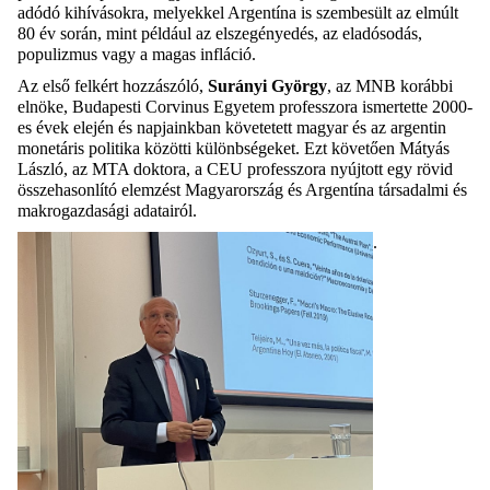
adódó kihívásokra, melyekkel Argentína is szembesült az elmúlt
80 év során, mint például az elszegényedés, az eladósodás,
populizmus vagy a magas infláció.
Az első felkért hozzászóló,
Surányi György
, az MNB korábbi
elnöke, Budapesti Corvinus Egyetem professzora ismertette 2000-
es évek elején és napjainkban követetett magyar és az argentin
monetáris politika közötti különbségeket. Ezt követően Mátyás
László, az MTA doktora, a CEU professzora nyújtott egy rövid
összehasonlító elemzést Magyarország és Argentína társadalmi és
makrogazdasági adatairól.
.