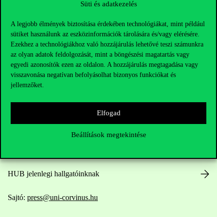
Süti és adatkezelés
A legjobb élmények biztosítása érdekében technológiákat, mint például
sütiket használunk az eszközinformációk tárolására és/vagy elérésére.
Ezekhez a technológiákhoz való hozzájárulás lehetővé teszi számunkra
az olyan adatok feldolgozását, mint a böngészési magatartás vagy
Elérhetőségek
egyedi azonosítók ezen az oldalon. A hozzájárulás megtagadása vagy
visszavonása negatívan befolyásolhat bizonyos funkciókat és
jellemzőket.
Telefonszám:
+36 1 482 5000
Elfogad
Kérdésed van a felvételivel kapcsolatban?
Beállítások megtekintése
Oktatói elérhetőségek
HUB jelenlegi hallgatóinknak
Sajtó:
press@uni-corvinus.hu