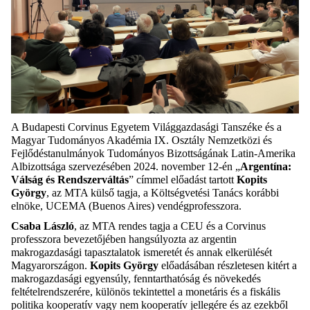
A Budapesti Corvinus Egyetem Világgazdasági Tanszéke és a
Magyar Tudományos Akadémia IX. Osztály Nemzetközi és
Fejlődéstanulmányok Tudományos Bizottságának Latin-Amerika
Albizottsága szervezésében 2024. november 12-én „
Argentína:
Válság és Rendszerváltás
” címmel előadást tartott
Kopits
György
, az MTA külső tagja, a Költségvetési Tanács korábbi
elnöke, UCEMA (Buenos Aires) vendégprofesszora.
Csaba László
, az MTA rendes tagja a CEU és a Corvinus
professzora bevezetőjében hangsúlyozta az argentin
makrogazdasági tapasztalatok ismeretét és annak elkerülését
Magyarországon.
Kopits György
előadásában részletesen kitért a
makrogazdasági egyensúly, fenntarthatóság és növekedés
feltételrendszerére, különös tekintettel a monetáris és a fiskális
politika kooperatív vagy nem kooperatív jellegére és az ezekből