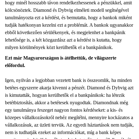
hogy minél hosszabb távon rendelkezhessenek a pénzükkel, amit
kölcsönöztek. Diamond és Dybvig elméleti modell segítségével
tanulmányozta ezt a kérdést, és bemutatta, hogy a bankok miként
tudják hatékonyan kezelni ezt a problémát. A bankok ugyanakkor
ebből következően sérülékenyek, és megjelenhet a bankpánik
lehetősége is, a két közgazdász azt a kérdést is kutatta, hogy
milyen körülmények közt kerülhetők el a bankpánikok.
Ezt már Magyarországon is átélhettük, de világszerte
előfordul.
Igen, nyilván a legjobban vezetett bank is összeomlik, ha minden
betétes egyszerre akarja kivenni a pénzét. Diamond és Dybvig azt
is kimutatták, hogyan kerülhetők el a bankpánikok: ha létezik
betétbiztosítás, akkor a betétesek nyugodtak. Diamondnak még
egy tanulmánya feszeget nagyon fontos kérdéseket: a kis- és
közepes vállalkozásokról nehéz megítélni, mennyire kockázatos a
vállalkozásuk, az üzleti tervük. Az egyedi háztartások nem tudják,
nem is tudhatják ezeket az információkat, míg a bank képes