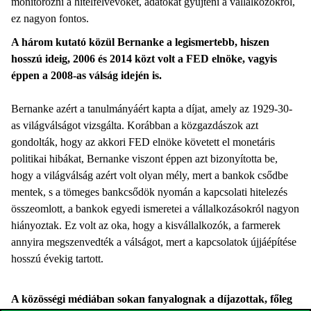
monitorozni a hitelfelvevőket, adatokat gyűjteni a vállalkozókról,
ez nagyon fontos.
A három kutató közül Bernanke a legismertebb, hiszen
hosszú ideig, 2006 és 2014 közt volt a FED elnöke, vagyis
éppen a 2008-as válság idején is.
Bernanke azért a tanulmányáért kapta a díjat, amely az 1929-30-
as világválságot vizsgálta. Korábban a közgazdászok azt
gondolták, hogy az akkori FED elnöke követett el monetáris
politikai hibákat, Bernanke viszont éppen azt bizonyította be,
hogy a világválság azért volt olyan mély, mert a bankok csődbe
mentek, s a tömeges bankcsődök nyomán a kapcsolati hitelezés
összeomlott, a bankok egyedi ismeretei a vállalkozásokról nagyon
hiányoztak. Ez volt az oka, hogy a kisvállalkozók, a farmerek
annyira megszenvedték a válságot, mert a kapcsolatok újjáépítése
hosszú évekig tartott.
A közösségi médiában sokan fanyalognak a díjazottak, főleg