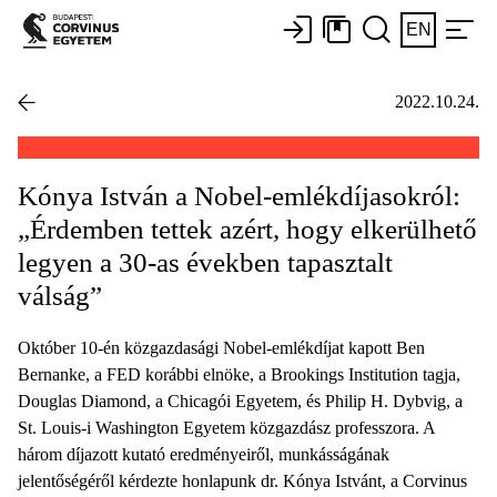
EN
2022.10.24.
Kónya István a Nobel-emlékdíjasokról:
„Érdemben tettek azért, hogy elkerülhető
legyen a 30-as években tapasztalt
válság”
Október 10-én közgazdasági Nobel-emlékdíjat kapott Ben
Bernanke, a FED korábbi elnöke, a Brookings Institution tagja,
Douglas Diamond, a Chicagói Egyetem, és Philip H. Dybvig, a
St. Louis-i Washington Egyetem közgazdász professzora. A
három díjazott kutató eredményeiről, munkásságának
jelentőségéről kérdezte honlapunk dr. Kónya Istvánt, a Corvinus