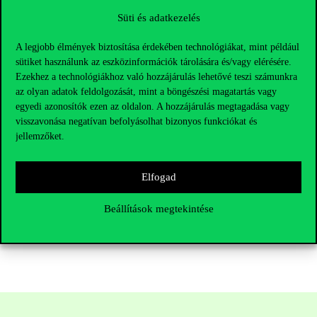
Bernanke miatt.
Süti és adatkezelés
Egyáltalán nincs igazuk! Idén pont olyan kutatókat díjaztak, akik
A legjobb élmények biztosítása érdekében technológiákat, mint például
valóban érdemben tettek azért, hogy a válságok ne mélyüljenek
sütiket használunk az eszközinformációk tárolására és/vagy elérésére.
el. Bernanke egyetemi kutató, éppen azért lett a FED elnöke, mert
Ezekhez a technológiákhoz való hozzájárulás lehetővé teszi számunkra
komoly tanulmányok és teljesítmény áll mögötte. A betétbiztosítás
az olyan adatok feldolgozását, mint a böngészési magatartás vagy
és több pénzügyi szabályozó 75 évig megakadályozta a
egyedi azonosítók ezen az oldalon. A hozzájárulás megtagadása vagy
visszavonása negatívan befolyásolhat bizonyos funkciókat és
komolyabb pénzügyi válságot a fejlett országokban, 2008-ban
jellemzőket.
éppen ezek lazítása vezetett krízishez, viszont pont Bernanke
tudása járult hozzá ahhoz, hogy ne keletkezzen még nagyobb
válság. A három díjazott közgazdász tudása máig érvényes és
Elfogad
eredményes.
Beállítások megtekintése
Török Katalin