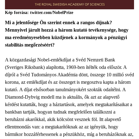
Kép forrása: twitter.com/NobelPrize
Mi a jelentősége Ön szerint ennek a rangos díjnak?
Mennyivel járult hozzá a három kutató tevékenysége, hogy
ma eredményesebben küzdjenek a kormányok a pénzügyi
stabilitás megőrzéséért?
A közgazdasági Nobel-emlékdíjat a Svéd Nemzeti Bank
(Sveriges Riksbank) alapította, 1969-ben ítélték oda először. A
díjról a Svéd Tudományos Akadémia dönt, összege 10 millió svéd
korona, az emlékdíjat és az összeget is megosztva kapta a három
kutató. A díjat elsősorban tanulmányokért szokták odaítélni. A
Diamond-Dybvig modell ma is aktuális, ők azt az alapvető
kérdést kutatták, hogy a háztartások, amelyek megtakarításaikat a
bankban tartják, hogyan tudnak megfelelően találkozni a
beruházni akarókkal, akik kölcsönt vesznek föl. Itt alapvető
ellentmondás van: a megtakarítóknak az az igényük, hogy
bármikor hozzáférhessenek a pénzükhöz, míg a beruházóknak az,