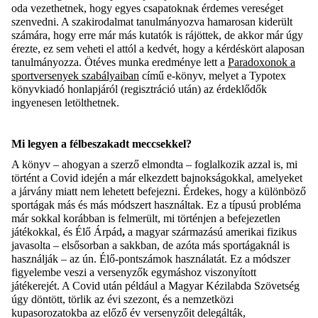
oda vezethetnek, hogy egyes csapatoknak érdemes vereséget
szenvedni. A szakirodalmat tanulmányozva hamarosan kiderült
számára, hogy erre már más kutatók is rájöttek, de akkor már úgy
érezte, ez sem veheti el attól a kedvét, hogy a kérdéskört alaposan
tanulmányozza. Ötéves munka eredménye lett a
Paradoxonok a
sportversenyek szabályaiban
című e-könyv, melyet a Typotex
könyvkiadó honlapjáról (regisztráció után) az érdeklődők
ingyenesen letölthetnek.
Mi legyen a félbeszakadt meccsekkel?
A könyv – ahogyan a szerző elmondta – foglalkozik azzal is, mi
történt a Covid idején a már elkezdett bajnokságokkal, amelyeket
a járvány miatt nem lehetett befejezni. Érdekes, hogy a különböző
sportágak más és más módszert használtak. Ez a típusú probléma
már sokkal korábban is felmerült, mi történjen a befejezetlen
játékokkal, és Élő Árpád
,
a magyar származású amerikai fizikus
javasolta – elsősorban a sakkban, de azóta más sportágaknál is
használják – az ún. Élő-pontszámok használatát. Ez a módszer
figyelembe veszi a versenyzők egymáshoz viszonyított
játékerejét. A Covid után például a Magyar Kézilabda Szövetség
úgy döntött, törlik az évi szezont, és a nemzetközi
kupasorozatokba az előző év versenyzőit delegálták,