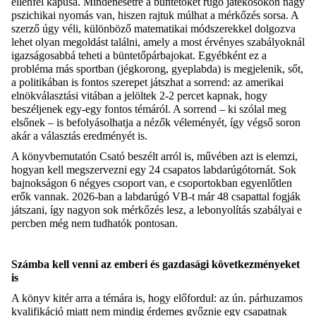
ellenfél kapusa. Mindenesetre a büntetőket rúgó játékosokon nagy
pszichikai nyomás van, hiszen rajtuk múlhat a mérkőzés sorsa. A
szerző úgy véli, különböző matematikai módszerekkel dolgozva
lehet olyan megoldást találni, amely a most érvényes szabályoknál
igazságosabbá teheti a büntetőpárbajokat. Egyébként ez a
probléma más sportban (jégkorong, gyeplabda) is megjelenik, sőt,
a politikában is fontos szerepet játszhat a sorrend: az amerikai
elnökválasztási vitában a jelöltek 2-2 percet kapnak, hogy
beszéljenek egy-egy fontos témáról. A sorrend – ki szólal meg
elsőnek – is befolyásolhatja a nézők véleményét, így végső soron
akár a választás eredményét is.
A könyvbemutatón Csató beszélt arról is, művében azt is elemzi,
hogyan kell megszervezni egy 24 csapatos labdarúgótornát. Sok
bajnokságon 6 négyes csoport van, e csoportokban egyenlőtlen
erők vannak. 2026-ban a labdarúgó VB-t már 48 csapattal fogják
játszani, így nagyon sok mérkőzés lesz, a lebonyolítás szabályai e
percben még nem tudhatók pontosan.
Számba kell venni az emberi és gazdasági következményeket
is
A könyv kitér arra a témára is, hogy előfordul: az ún. párhuzamos
kvalifikáció miatt nem mindig érdemes győznie egy csapatnak