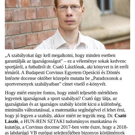
„A szabályokat úgy kell megalkotni, hogy minden esetben
garantálják az igazságosságot” – ez a véleménye sokak kedvenc
sportjáról, a futballról dr. Csató Lászlónak, aki könyvet is írt erről
témáról. A Budapesti Corvinus Egyetem Operáció és Döntés
Intézete docense október közepén mutatta be „Paradoxonok a
sportversenyek szabályaiban” címet viselő e-könyvét.
Hogy miért ennyire fontos, hogy minél teljesebb mértékben
legyenek igazságosak a sport szabályai? Csató úgy látja, az
igazságtalan és az igazságos szabály között kicsi a különbség,
minimális változtatással, a matematika segítségével el lehet érni,
hogy jó legyen a szabály, akkor miért ne tegyük meg. Dr.
Csató
László
, a HUN-REN SZTAKI tudományos munkatársa és
kutatója, a Corvinus docense 2017-ben vette észre, hogy a 2018-
as labdarúgó VB európai selejtezőjében bizonyos körülmények