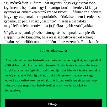
egy mérkőzésen. Előfordulhat ugyanis, hogy egy csapat több
jogcímen is bejuthatna egy labdarúgó tornára, kérdés, ki kapja
ilyenkor az emiatt keletkező szabad kvótát. Előállhat az a helyzet,
hogy egy csapatnak a csoportkörös mérkőzésen nem is érdemes
győznie, ez pedig rossz „ösztönző”, hiszen a csapatokat
megfelelően lehet motiválni a jó játékra a jobb szabályokkal.
Végül, a csapatok pénzbeli támogatást is kapnak szereplésük
alapján. Csató kimutatta, ha a rossz szabályozásokat sokáig
alkalmazzák, előbb-utóbb problémákhoz vezetnek. Ennek akár
olyan következménye is lehet, hogy kisebb pénzbeli
Süti és adatkezelés
támogatáshoz (sok ezer euróról van szó) juthat csak egy-egy
csapat. „A szabályokat tehát úgy kell megkonstruálni, hogy
minden esetben garantálják az igazságosságot” – vélte a szerző.
A legjobb élmények biztosítása érdekében technológiákat, mint például
Hozzátette: egy-egy sportmérkőzésnek olykor súlyos
sütiket használunk az eszközinformációk tárolására és/vagy elérésére.
következménye lehet: etnikai konfliktusok, halálozások, (a
Ezekhez a technológiákhoz való hozzájárulás lehetővé teszi számunkra
szívinfarktusok száma összefügghet a tizenegyespárbajokkal), és
az olyan adatok feldolgozását, mint a böngészési magatartás vagy
a nemzeti csapat a tőzsdei árfolyamokra is hatással lehet.
egyedi azonosítók ezen az oldalon. A hozzájárulás megtagadása vagy
A bemutatón a szerző köszönetet mondott azoknak, akik
visszavonása negatívan befolyásolhat bizonyos funkciókat és
munkáját segítették:
Szádoczki Zsombor
kollégájának és
jellemzőket.
Ágoston Kolos Csabának
, a Corvinus Operációkutatás és
Aktuáriustudományok Tanszék vezetőjének.
Elfogad
Ezután Szádoczki Zsombor tanársegéd (ODI) beszélt kutatásáról,