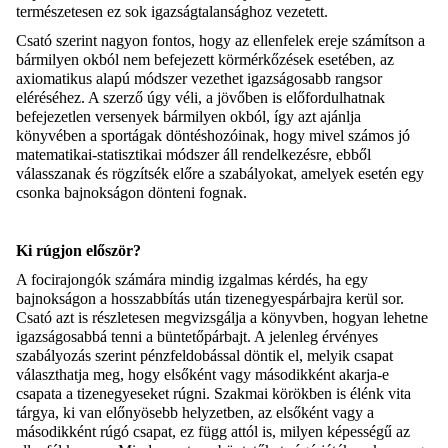
természetesen ez sok igazságtalansághoz vezetett.
Csató szerint nagyon fontos, hogy az ellenfelek ereje számítson a
bármilyen okból nem befejezett körmérkőzések esetében, az
axiomatikus alapú módszer vezethet igazságosabb rangsor
eléréséhez. A szerző úgy véli, a jövőben is előfordulhatnak
befejezetlen versenyek bármilyen okból, így azt ajánlja
könyvében a sportágak döntéshozóinak, hogy mivel számos jó
matematikai-statisztikai módszer áll rendelkezésre, ebből
válasszanak és rögzítsék előre a szabályokat, amelyek esetén egy
csonka bajnokságon dönteni fognak.
Ki rúgjon először?
A focirajongók számára mindig izgalmas kérdés, ha egy
bajnokságon a hosszabbítás után tizenegyespárbajra kerül sor.
Csató azt is részletesen megvizsgálja a könyvben, hogyan lehetne
igazságosabbá tenni a büntetőpárbajt. A jelenleg érvényes
szabályozás szerint pénzfeldobással döntik el, melyik csapat
választhatja meg, hogy elsőként vagy másodikként akarja-e
csapata a tizenegyeseket rúgni. Szakmai körökben is élénk vita
tárgya, ki van előnyösebb helyzetben, az elsőként vagy a
másodikként rúgó csapat, ez függ attól is, milyen képességű az