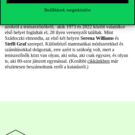
a női teniszezők rangsorolásáról. Két corvinusos kutatótársával
tanulmányuk a Journal of the Operational Research Society
Beállítások megtekintése
folyóiratban jelent meg. Egyfajta örökrangsort készítettek a
Women’s Tenis Association (WTA) hivatalos rangsora alapján
azokról a teniszezőnőkről, akik 1973 és 2022 között valamikor
első helyet foglaltak el, 28 ilyen versenyzőt találtak. Mint
Szádoczki elmondta, az első két helyen
Serena Williams
és
Steffi Graf
szerepel. Különböző matematikai módszerekkel és
számításokkal dolgoztak, erre azért is szükség volt, mert a
teniszezőnők közt van olyan, aki soha, aki csak egyszer, és olyan
is, aki 80-szor játszott egymással. (Korábbi
cikkünkben
már
részletesen beszámoltunk erről a kutatásról.)