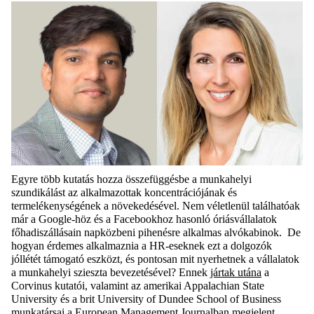
Egyre több kutatás hozza összefüggésbe a munkahelyi
szundikálást az alkalmazottak koncentrációjának és
termelékenységének a növekedésével. Nem véletlenül találhatóak
már a Google-höz és a Facebookhoz hasonló óriásvállalatok
főhadiszállásain napközbeni pihenésre alkalmas alvókabinok. De
hogyan érdemes alkalmaznia a HR-eseknek ezt a dolgozók
jóllétét támogató eszközt, és pontosan mit nyerhetnek a vállalatok
a munkahelyi szieszta bevezetésével? Ennek
jártak utána
a
Corvinus kutatói, valamint az amerikai Appalachian State
University és a brit University of Dundee School of Business
munkatársai a European Management Journalban megjelent