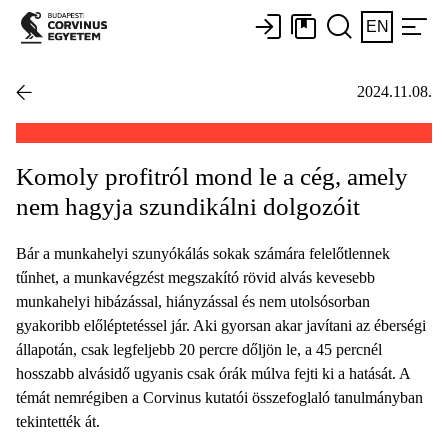
EN
2024.11.08.
Komoly profitról mond le a cég, amely
nem hagyja szundikálni dolgozóit
Bár a munkahelyi szunyókálás sokak számára felelőtlennek
tűnhet, a munkavégzést megszakító rövid alvás kevesebb
munkahelyi hibázással, hiányzással és nem utolsósorban
gyakoribb előléptetéssel jár. Aki gyorsan akar javítani az éberségi
állapotán, csak legfeljebb 20 percre dőljön le, a 45 percnél
hosszabb alvásidő ugyanis csak órák múlva fejti ki a hatását. A
témát nemrégiben a Corvinus kutatói összefoglaló tanulmányban
tekintették át.