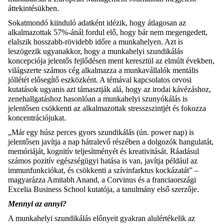
áttekintésükben.
Sokatmondó kiinduló adatként idézik, hogy átlagosan az
alkalmazottak 57%-ánál fordul elő, hogy bár nem megengedett,
elalszik hosszabb-rövidebb időre a munkahelyen. Azt is
leszögezik ugyanakkor, hogy a munkahelyi szundikálás
koncepciója jelentős fejlődésen ment keresztül az elmúlt években,
világszerte számos cég alkalmazza a munkavállalók mentális
jóllétét elősegítő eszközként. A témával kapcsolatos orvosi
kutatások ugyanis azt támasztják alá, hogy az irodai kávézáshoz,
zenehallgatáshoz hasonlóan a munkahelyi szunyókálás is
jelentősen csökkenti az alkalmazottak stresszszintjét és fokozza
koncentrációjukat.
„Már egy húsz perces gyors szundikálás (ún. power nap) is
jelentősen javítja a nap hátralevő részében a dolgozók hangulatát,
memóriáját, kognitív teljesítményét és kreativitását. Ráadásul
számos pozitív egészségügyi hatása is van, javítja például az
immunfunkciókat, és csökkenti a szívinfarktus kockázatát” –
magyarázza Amitabh Anand, a Corvinus és a franciaországi
Excelia Business School kutatója, a tanulmány első szerzője.
Mennyi az annyi?
A munkahelyi szundikálás előnyeit gyakran alulértékelik az