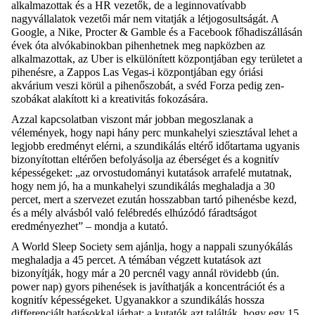
alkalmazottak és a HR vezetők, de a leginnovatívabb
nagyvállalatok vezetői már nem vitatják a létjogosultságát. A
Google, a Nike, Procter & Gamble és a Facebook főhadiszállásán
évek óta alvókabinokban pihenhetnek meg napközben az
alkalmazottak, az Uber is elkülönített központjában egy területet a
pihenésre, a Zappos Las Vegas-i központjában egy óriási
akvárium veszi körül a pihenőszobát, a svéd Forza pedig zen-
szobákat alakított ki a kreativitás fokozására.
Azzal kapcsolatban viszont már jobban megoszlanak a
vélemények, hogy napi hány perc munkahelyi sziesztával lehet a
legjobb eredményt elérni, a szundikálás eltérő időtartama ugyanis
bizonyítottan eltérően befolyásolja az éberséget és a kognitív
képességeket: „az orvostudományi kutatások arrafelé mutatnak,
hogy nem jó, ha a munkahelyi szundikálás meghaladja a 30
percet, mert a szervezet ezután hosszabban tartó pihenésbe kezd,
és a mély alvásból való felébredés elhúzódó fáradtságot
eredményezhet” – mondja a kutató.
A World Sleep Society sem ajánlja, hogy a nappali szunyókálás
meghaladja a 45 percet. A témában végzett kutatások azt
bizonyítják, hogy már a 20 percnél vagy annál rövidebb (ún.
power nap) gyors pihenések is javíthatják a koncentrációt és a
kognitív képességeket. Ugyanakkor a szundikálás hossza
differenciált hatásokkal járhat: a kutatók azt találták, hogy egy 15