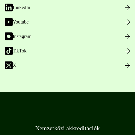
LinkedIn
Youtube
Instagram
TikTok
X
Nemzetközi akkreditációk