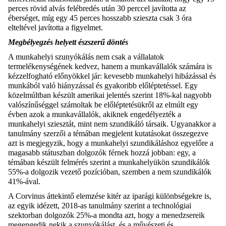
perces rövid alvás felébredés után 30 perccel javította az
éberséget, míg egy 45 perces hosszabb szieszta csak 3 óra
elteltével javította a figyelmet.
Megbélyegzés helyett észszerű döntés
A munkahelyi szunyókálás nem csak a vállalatok
termelékenységének kedvez, hanem a munkavállalók számára is
kézzelfogható előnyökkel jár: kevesebb munkahelyi hibázással és
munkából való hiányzással és gyakoribb előléptetéssel. Egy
közelmúltban készült amerikai jelentés szerint 18%-kal nagyobb
valószínűséggel számoltak be előléptetésükről az elmúlt egy
évben azok a munkavállalók, akiknek engedélyezték a
munkahelyi sziesztát, mint nem szundikáló társaik. Ugyanakkor a
tanulmány szerzői a témában megjelent kutatásokat összegezve
azt is megjegyzik, hogy a munkahelyi szundikáláshoz egyelőre a
magasabb státuszban dolgozók férnek hozzá jobban: egy, a
témában készült felmérés szerint a munkahelyükön szundikálók
55%-a dolgozik vezető pozícióban, szemben a nem szundikálók
41%-ával.
A Corvinus áttekintő elemzése kitér az iparági különbségekre is,
az egyik idézett, 2018-as tanulmány szerint a technológiai
szektorban dolgozók 25%-a mondta azt, hogy a menedzsereik
megengedik nekik a szunyókálást, és a művészeti és