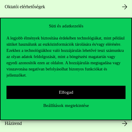
Oktatói elérhetőségek
HUB jelenlegi hallgatóinknak
Süti és adatkezelés
Sajtó:
press@uni-corvinus.hu
A legjobb élmények biztosítása érdekében technológiákat, mint például
sütiket használunk az eszközinformációk tárolására és/vagy elérésére.
Ezekhez a technológiákhoz való hozzájárulás lehetővé teszi számunkra
az olyan adatok feldolgozását, mint a böngészési magatartás vagy
egyedi azonosítók ezen az oldalon. A hozzájárulás megtagadása vagy
visszavonása negatívan befolyásolhat bizonyos funkciókat és
jellemzőket.
Hasznos linkek
Elfogad
Beállítások megtekintése
Nyitvatartás
Házirend