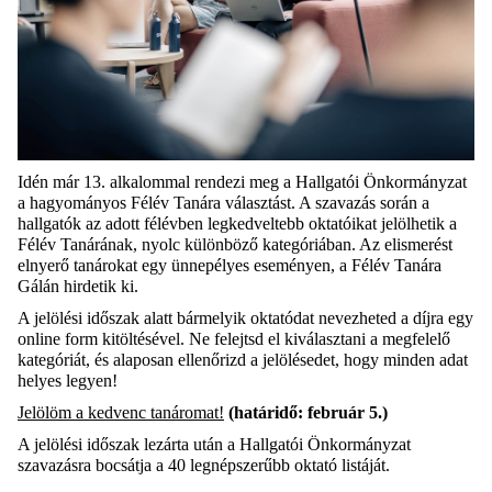
Idén már 13. alkalommal rendezi meg a Hallgatói Önkormányzat
a hagyományos Félév Tanára választást. A szavazás során a
hallgatók az adott félévben legkedveltebb oktatóikat jelölhetik a
Félév Tanárának, nyolc különböző kategóriában. Az elismerést
elnyerő tanárokat egy ünnepélyes eseményen, a Félév Tanára
Gálán hirdetik ki.
A jelölési időszak alatt bármelyik oktatódat nevezheted a díjra egy
online form kitöltésével. Ne felejtsd el kiválasztani a megfelelő
kategóriát, és alaposan ellenőrizd a jelölésedet, hogy minden adat
helyes legyen!
Jelölöm a kedvenc tanáromat!
(határidő: február 5.)
A jelölési időszak lezárta után a Hallgatói Önkormányzat
szavazásra bocsátja a 40 legnépszerűbb oktató listáját.