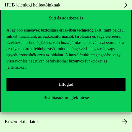
HUB jelenlegi hallgatóinknak
Süti és adatkezelés
Sajtó:
press@uni-corvinus.hu
A legjobb élmények biztosítása érdekében technológiákat, mint például
sütiket használunk az eszközinformációk tárolására és/vagy elérésére.
Ezekhez a technológiákhoz való hozzájárulás lehetővé teszi számunkra
az olyan adatok feldolgozását, mint a böngészési magatartás vagy
egyedi azonosítók ezen az oldalon. A hozzájárulás megtagadása vagy
visszavonása negatívan befolyásolhat bizonyos funkciókat és
Hasznos linkek
jellemzőket.
Elfogad
Nyitvatartás
Beállítások megtekintése
Házirend
Közérdekű adatok