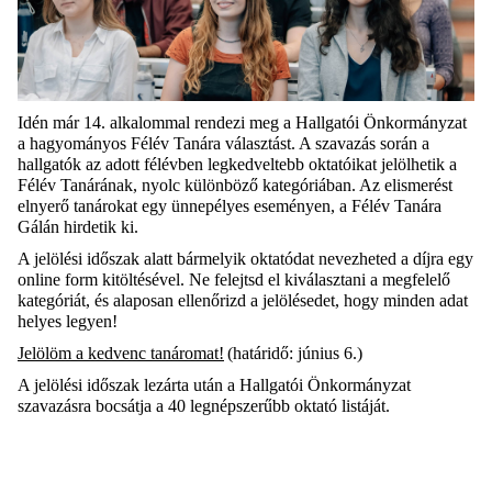
Idén már 1
4
. alkalommal rendezi meg a Hallgatói Önkormányzat
a hagyományos Félév Tanára választást. A szavazás során a
hallgatók az adott félévben legkedveltebb oktatóikat jelölhetik a
Félév Tanárának, nyolc különböző kategóriában. Az elismerést
elnyerő tanárokat egy ünnepélyes eseményen, a Félév Tanára
Gálán hirdetik ki.
A jelölési időszak alatt bármelyik oktatódat nevezheted a díjra egy
online
form
kitöltésével. Ne felejtsd el kiválasztani a megfelelő
kategóriát, és alaposan ellenőrizd a jelölésedet, hogy minden adat
helyes legyen!
Jelölöm a kedvenc tanáromat!
(határidő:
június 6.
)
A jelölési időszak lezárta után a Hallgatói Önkormányzat
szavazásra bocsátja a 40 legnépszerűbb oktató listáját.