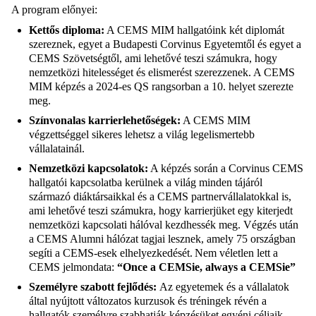
A program előnyei:
Kettős diploma:
A CEMS MIM hallgatóink két diplomát
szereznek, egyet a Budapesti Corvinus Egyetemtől és egyet a
CEMS Szövetségtől, ami lehetővé teszi számukra, hogy
nemzetközi hitelességet és elismerést szerezzenek. A CEMS
MIM képzés a 2024-es QS rangsorban a 10. helyet szerezte
meg.
Színvonalas karrierlehetőségek:
A CEMS MIM
végzettséggel sikeres lehetsz a világ legelismertebb
vállalatainál.
Nemzetközi kapcsolatok:
A képzés során a Corvinus CEMS
hallgatói kapcsolatba kerülnek a világ minden tájáról
származó diáktársaikkal és a CEMS partnervállalatokkal is,
ami lehetővé teszi számukra, hogy karrierjüket egy kiterjedt
nemzetközi kapcsolati hálóval kezdhessék meg. Végzés után
a CEMS Alumni hálózat tagjai lesznek, amely 75 országban
segíti a CEMS-esek elhelyezkedését.
Nem véletlen lett a
CEMS jelmondata:
“Once a CEMSie, always a CEMSie”
Személyre szabott fejlődés:
Az egyetemek és a vállalatok
által nyújtott változatos kurzusok és tréningek révén a
hallgatók személyre szabhatják képzésüket egyéni céljaik