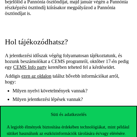
bejelölöd a Pannónia ösztöndíjat, majd január végén a Pannónia
részképzési ösztöndíj kiírásakor megpályázod a Pannónia
ösztöndíjat is.
Hol tájékozódhatsz?
A jelentkezési időszak végéig folyamatosan tájékoztatunk, és
hozunk beszámolókat a CEMS programról, október 17-én pedig
egy
CEMS Info party
keretében teheted fel a kérdéseidet.
Addigis
ezen az oldalon
találsz bővebb információkat arról,
hogy:
Milyen nyelvi követelmények vannak?
Milyen jelentkezési lépések vannak?
Milyen pontozási rendszer van?
Süti és adatkezelés
Milyen dokumentumokra van szükséged?
A legjobb élmények biztosítása érdekében technológiákat, mint például
Amennyiben bármilyen egyéb kérdés felmerülne benned, írj
sütiket használunk az eszközinformációk tárolására és/vagy elérésére.