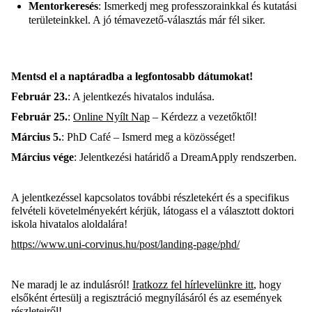
Mentorkeresés
: Ismerkedj meg professzorainkkal és kutatási
területeinkkel. A jó témavezető-választás már fél siker.
Mentsd el a naptáradba a legfontosabb dátumokat!
Február 23.
: A jelentkezés hivatalos indulása.
Február 25.
:
Online Nyílt Nap
– Kérdezz a vezetőktől!
Március 5.
: PhD Café – Ismerd meg a közösséget!
Március vége
: Jelentkezési határidő a DreamApply rendszerben.
A jelentkezéssel kapcsolatos további részletekért és a specifikus
felvételi követelményekért kérjük, látogass el a választott doktori
iskola hivatalos aloldalára!
https://www.uni-corvinus.hu/post/landing-page/phd/
Ne maradj le az indulásról!
Iratkozz fel hírlevelünkre itt
, hogy
elsőként értesülj a regisztráció megnyílásáról és az események
részleteiről!