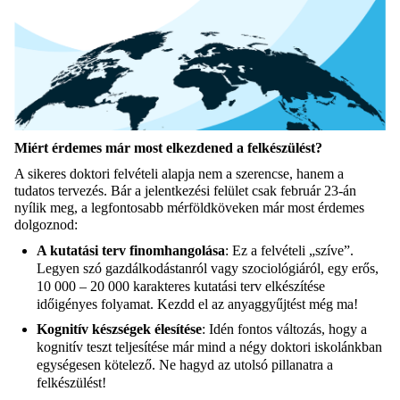
Miért érdemes már most elkezdened a felkészülést?
A sikeres doktori felvételi alapja nem a szerencse, hanem a
tudatos tervezés. Bár a jelentkezési felület csak február 23-án
nyílik meg, a legfontosabb mérföldköveken már most érdemes
dolgoznod:
A kutatási terv finomhangolása
: Ez a felvételi „szíve”.
Legyen szó gazdálkodástanról vagy szociológiáról, egy erős,
10 000 – 20 000 karakteres kutatási terv elkészítése
időigényes folyamat. Kezdd el az anyaggyűjtést még ma!
Kognitív készségek élesítése
: Idén fontos változás, hogy a
kognitív teszt teljesítése már mind a négy doktori iskolánkban
egységesen kötelező. Ne hagyd az utolsó pillanatra a
felkészülést!