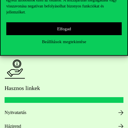
egyedi azonosítók ezen az oldalon. A hozzájárulás megtagadása vagy
visszavonása negatívan befolyásolhat bizonyos funkciókat és
jellemzőket.
Oktatói elérhetőségek
HUB jelenlegi hallgatóinknak
Elfogad
Sajtó:
press@uni-corvinus.hu
Beállítások megtekintése
Hasznos linkek
Nyitvatartás
Házirend