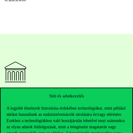
Elérhetőségek
Süti és adatkezelés
A legjobb élmények biztosítása érdekében technológiákat, mint például
sütiket használunk az eszközinformációk tárolására és/vagy elérésére.
Telefonszám:
+36 1 482 5000
Ezekhez a technológiákhoz való hozzájárulás lehetővé teszi számunkra
az olyan adatok feldolgozását, mint a böngészési magatartás vagy
Kérdésed van a felvételivel kapcsolatban?