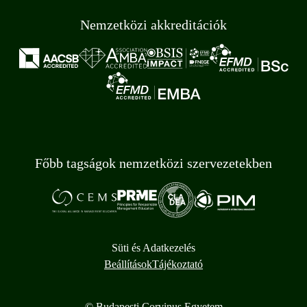
Nemzetközi akkreditációk
Főbb tagságok nemzetközi szervezetekben
Süti és Adatkezelés
Beállítások
Tájékoztató
© Budapesti Corvinus Egyetem