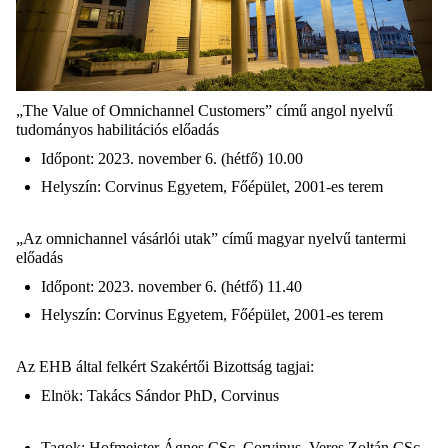
„The Value of Omnichannel Customers” című angol nyelvű
tudományos habilitációs előadás
Időpont: 2023. november 6. (hétfő) 10.00
Helyszín: Corvinus Egyetem, Főépület, 2001-es terem
„Az omnichannel vásárlói utak” című magyar nyelvű tantermi
előadás
Időpont: 2023. november 6. (hétfő) 11.40
Helyszín: Corvinus Egyetem, Főépület, 2001-es terem
Az EHB által felkért Szakértői Bizottság tagjai:
Elnök: Takács Sándor PhD, Corvinus
Tagok: Hofmeister Ágnes CSc, Corvinus, Veres Zoltán CSc,