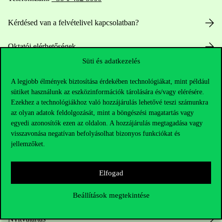
Kérdésed van a felvételivel kapcsolatban?
Oktatói elérhetőségek
Süti és adatkezelés
HUB jelenlegi hallgatóinknak
A legjobb élmények biztosítása érdekében technológiákat, mint például
sütiket használunk az eszközinformációk tárolására és/vagy elérésére.
Sajtó:
press@uni-corvinus.hu
Ezekhez a technológiákhoz való hozzájárulás lehetővé teszi számunkra
az olyan adatok feldolgozását, mint a böngészési magatartás vagy
egyedi azonosítók ezen az oldalon. A hozzájárulás megtagadása vagy
visszavonása negatívan befolyásolhat bizonyos funkciókat és
jellemzőket.
Elfogad
Hasznos linkek
Beállítások megtekintése
Nyitvatartás