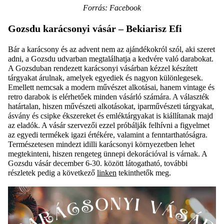
Forrás: Facebook
Gozsdu karácsonyi vásár
– Bekiarisz Efi
Bár a karácsony és az advent nem az ajándékokról szól, aki szeret
adni, a Gozsdu udvarban megtalálhatja a kedvére való darabokat.
A Gozsduban rendezett karácsonyi vásárban kézzel készített
tárgyakat árulnak, amelyek egyediek és nagyon különlegesek.
Emellett nemcsak a modern művészet alkotásai, hanem vintage és
retro darabok is elérhetőek minden vásárló számára. A választék
határtalan, hiszen művészeti alkotásokat, iparművészeti tárgyakat,
ásvány és csipke ékszereket és emléktárgyakat is kiállítanak majd
az eladók. A vásár szervezői ezzel próbálják felhívni a figyelmet
az egyedi termékek igazi értékére, valamint a fenntarthatóságra.
Természetesen mindezt idilli karácsonyi környezetben lehet
megtekinteni, hiszen rengeteg ünnepi dekorációval is várnak. A
Gozsdu vásár december 6-30. között látogatható, további
részletek pedig a következő
linken
tekinthetők meg.