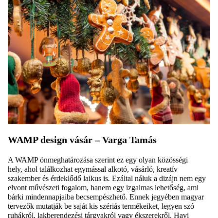
WAMP design vásár
– Varga Tamás
A WAMP önmeghatározása szerint ez egy olyan közösségi
hely, ahol találkozhat egymással alkotó, vásárló, kreatív
szakember és érdeklődő laikus is
.
Ezáltal náluk a dizájn nem egy
elvont művészeti fogalom, hanem egy izgalmas lehetőség, ami
bárki mindennapjaiba becsempészhető. Ennek jegyében magyar
tervezők mutatják be saját kis szériás termékeiket, legyen szó
ruhákról, lakberendezési tárgyakról vagy ékszerekről. Havi