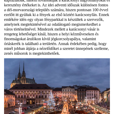
kápráztatóak, hanem továbbadják a karácsonyi hagyományokat és
keresztény értékeket is. Az idei adventi időszak különösen fontos
a dél-morvaországi település számára, hiszen pontosan 100 évvel
ezelőtt itt gyúltak ki a fények az első köztéri karácsonyfán. Ennek
emlékére idén egy olyan fényparkkal is készültek a szervezők,
amelynek megtekintésével az odalátogató megismerkedhet a
város történelmével. Mindezek mellett a karácsonyi vásár is
rengeteg lehetőséget kínál, hiszen a helyi kézműveseken és
finomságokat árulókon kívül jégkorcsolyapálya, valamint
óriáskerék is található a területén. Annak érdekében pedig, hogy
minél jobban átjárja a nézelődőket a szeretet ünnepének szelleme,
zenés műsorok is megtekinthetőek.