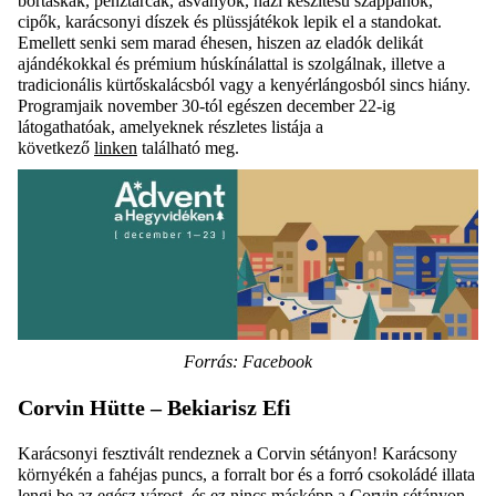
bőrtáskák, pénztárcák, ásványok, házi készítésű szappanok,
cipők, karácsonyi díszek és plüssjátékok lepik el a standokat.
Emellett senki sem marad éhesen, hiszen az eladók delikát
ajándékokkal és prémium húskínálattal is szolgálnak, illetve a
tradicionális kürtőskalácsból vagy a kenyérlángosból sincs hiány.
Programjaik november 30-tól egészen december 22-ig
látogathatóak, amelyeknek részletes listája a
következő
linken
található meg.
Forrás: Facebook
Corvin Hütte
– Bekiarisz Efi
Karácsonyi fesztivált rendeznek a Corvin sétányon! Karácsony
környékén a fahéjas puncs, a forralt bor és a forró csokoládé illata
lengi be az egész várost, és ez nincs másképp a Corvin sétányon