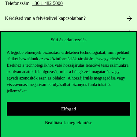
Telefonszám:
+36 1 482 5000
Kérdésed van a felvételivel kapcsolatban?
Oktatói elérhetőségek
Süti és adatkezelés
HUB jelenlegi hallgatóinknak
A legjobb élmények biztosítása érdekében technológiákat, mint például
sütiket használunk az eszközinformációk tárolására és/vagy elérésére.
Sajtó:
press@uni-corvinus.hu
Ezekhez a technológiákhoz való hozzájárulás lehetővé teszi számunkra
az olyan adatok feldolgozását, mint a böngészési magatartás vagy
egyedi azonosítók ezen az oldalon. A hozzájárulás megtagadása vagy
visszavonása negatívan befolyásolhat bizonyos funkciókat és
jellemzőket.
Elfogad
Hasznos linkek
Beállítások megtekintése