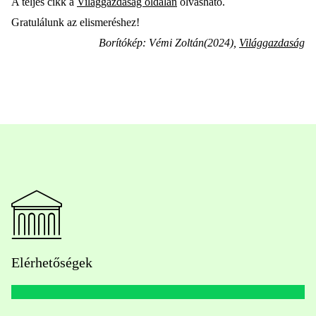
A teljes cikk a
Világgazdaság oldalán
olvasható.
Gratulálunk az elismeréshez!
Borítókép:
Vémi Zoltán(2024),
Világgazdaság
Elérhetőségek