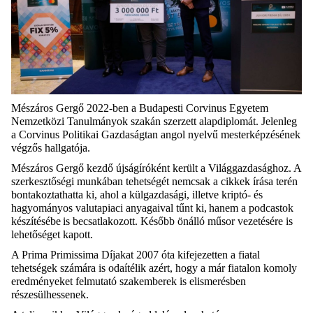
Mészáros Gergő 2022-ben a Budapesti Corvinus Egyetem
Nemzetközi Tanulmányok szakán szerzett alapdiplomát. Jelenleg
a Corvinus Politikai Gazdaságtan angol nyelvű mesterképzésének
végzős hallgatója.
Mészáros Gergő kezdő újságíróként került a Világgazdasághoz. A
szerkesztőségi munkában tehetségét nemcsak a cikkek írása terén
bontakoztathatta ki, ahol a külgazdasági, illetve kriptó- és
hagyományos valutapiaci anyagaival tűnt ki,
hanem a podcastok
készítésébe
is becsatlakozott. Később önálló műsor vezetésére is
lehetőséget kapott.
A Prima Primissima Díjakat 2007 óta kifejezetten a fiatal
tehetségek számára is odaítélik azért, hogy a már fiatalon komoly
eredményeket felmutató szakemberek is elismerésben
részesülhessenek.