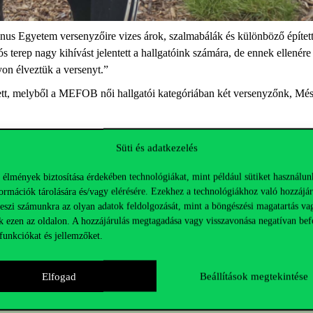
vinus Egyetem versenyzőire vizes árok, szalmabálák és különböző építe
ós terep nagy kihívást jelentett a hallgatóink számára, de ennek ellené
yon élveztük a versenyt.”
ett, melyből a MEFOB női hallgatói kategóriában két versenyzőnk, Mész
igazi feladat elé állította a két női hallgatónkat, hisz a zord időjárás
Süti és adatkezelés
t!
 élmények biztosítása érdekében technológiákat, mint például sütiket használun
ormációk tárolására és/vagy elérésére. Ezekhez a technológiákhoz való hozzájár
teszi számunkra az olyan adatok feldolgozását, mint a böngészési magatartás va
k ezen az oldalon. A hozzájárulás megtagadása vagy visszavonása negatívan bef
funkciókat és jellemzőket.
Elfogad
Beállítások megtekintése