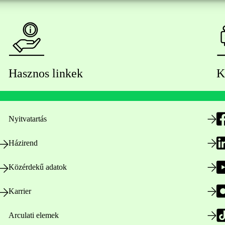
Hasznos linkek
K
Nyitvatartás
Házirend
Közérdekű adatok
Karrier
Arculati elemek