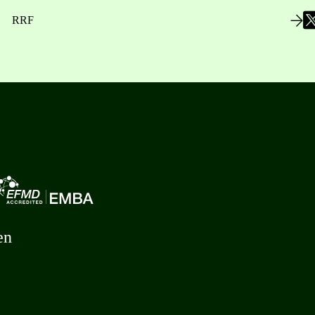
RRF
en