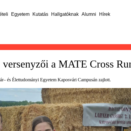
ételi
Egyetem
Kutatás
Hallgatóknak
Alumni
Hírek
us versenyzői a MATE Cross Ru
ár– és Élettudományi Egyetem Kaposvári Campusán zajlott.