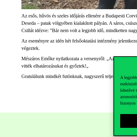
Az esős, hűvös és szeles időjárás ellenére a Budapesti Cor
Deseda – patak völgyében kialakított pályán. A sáros, csúsz
Csillát idézve: ”Bár nem volt a legjobb idő, mindketten nag
Az eseményre az idén hét felsőoktatási intézmény jelentkez
végeztek.
Mészáros Emőke nyilatkozata a versenyről: „Az idei Cross Run 
vitték elhatározásukat és győztek!„
Gratulálunk mindkét futónknak, nagyszerű teljesítmény vol
A legjobb
eszközinf
lehetővé 
azonosító
bizonyos 