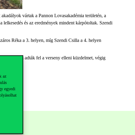
tt akadályok vártak a Pannon Lovasakadémia területén, a
re a lelkesedés és az eredmények mindent kárpótoltak. Szendi
áros Réka a 3. helyen, míg Szendi Csilla a 4. helyen
 ellenére sem adták fel a verseny elleni küzdelmet, végig
k az
ulás
gy egyedi
olyásolhat