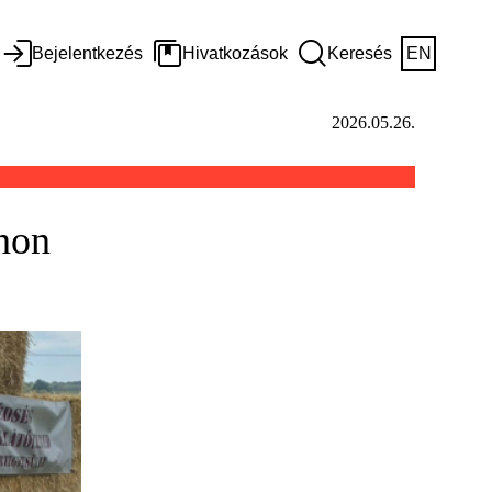
Bejelentkezés
Hivatkozások
Keresés
EN
2026.05.26.
non