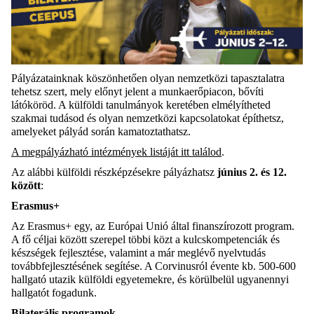
Pályázatainknak köszönhetően olyan nemzetközi tapasztalatra
tehetsz szert, mely előnyt jelent a munkaerőpiacon, bővíti
látóköröd. A külföldi tanulmányok keretében elmélyítheted
szakmai tudásod és olyan nemzetközi kapcsolatokat építhetsz,
amelyeket pályád során kamatoztathatsz.
A megpályázható intézmények listáját itt találod
.
Az alábbi külföldi részképzésekre pályázhatsz
június 2. és 12.
között
:
Erasmus+
Az Erasmus+ egy, az Európai Unió által finanszírozott program.
A fő céljai között szerepel többi közt a kulcskompetenciák és
készségek fejlesztése, valamint a már meglévő nyelvtudás
továbbfejlesztésének segítése. A Corvinusról évente kb. 500-600
hallgató utazik külföldi egyetemekre, és körülbelül ugyanennyi
hallgatót fogadunk.
Bilaterális programok