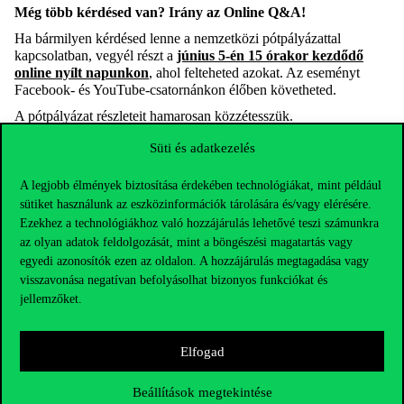
Még több kérdésed van? Irány az Online Q&A!
Ha bármilyen kérdésed lenne a nemzetközi pótpályázattal
kapcsolatban, vegyél részt a
június 5-én 15 órakor kezdődő
online nyílt napunkon
, ahol felteheted azokat. Az eseményt
Facebook- és YouTube-csatornánkon élőben követheted.
A pótpályázat részleteit hamarosan közzétesszük.
Süti és adatkezelés
A legjobb élmények biztosítása érdekében technológiákat, mint például
sütiket használunk az eszközinformációk tárolására és/vagy elérésére.
Ezekhez a technológiákhoz való hozzájárulás lehetővé teszi számunkra
az olyan adatok feldolgozását, mint a böngészési magatartás vagy
egyedi azonosítók ezen az oldalon. A hozzájárulás megtagadása vagy
visszavonása negatívan befolyásolhat bizonyos funkciókat és
jellemzőket.
Elfogad
Beállítások megtekintése
Elérhetőségek