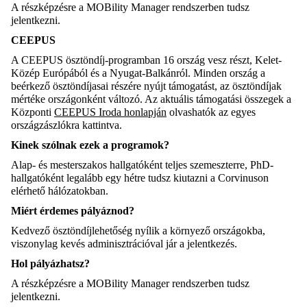
A részképzésre a MOBility Manager rendszerben tudsz
jelentkezni.
CEEPUS
A CEEPUS ösztöndíj-programban 16 ország vesz részt, Kelet-
Közép Európából és a Nyugat-Balkánról. Minden ország a
beérkező ösztöndíjasai részére nyújt támogatást, az ösztöndíjak
mértéke országonként változó. Az aktuális támogatási összegek a
Központi
CEEPUS Iroda honlapján
olvashatók az egyes
országzászlókra kattintva.
Kinek szólnak ezek a programok?
Alap- és mesterszakos hallgatóként teljes szemeszterre, PhD-
hallgatóként legalább egy hétre tudsz kiutazni a Corvinuson
elérhető hálózatokban.
Miért érdemes pályáznod?
Kedvező ösztöndíjlehetőség nyílik a környező országokba,
viszonylag kevés adminisztrációval jár a jelentkezés.
Hol pályázhatsz?
A részképzésre a MOBility Manager rendszerben tudsz
jelentkezni.