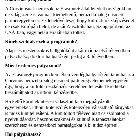
A Corvinusnak nemcsak az Erasmus+ által lefedett országokban,
de világszerte is vannak kiemelkedő, nemzetközileg elismert
partneregyetemei. Ez lehetővé teszi, hogy külföldi részképzésedet
ne csak Európán belül, de akár Ausztráliában, Szingapúrban, az
USA-ban, vagy netán Brazíliában töltsd.
Kinek szólnak ezek a programok?
Alap- és mesterszakos hallgatóként akár már az első félévedben
pályázhatsz, doktori hallgatóként pedig a 3. félévedben.
Miért érdemes pályáznod?
Az Erasmus+ program keretében vendéghallgatóként tanulhatsz a
Corvinus nemzetközileg elismert partneregyetemeinek egyikén
úgy, hogy a külföldi részképzés keretében teljesített krediteket
beszámíthatod az itthoni képzésedbe.
Ha kellő körültekintéssel választod ki a megpályázott
egyetemeket, itthoni kötelező és kötelezően választható tárgyakat
is tudsz kint teljesíteni. A kint töltött féléved alatt csiszolhatod a
nyelvtudásodat, hasznos szakmai és kulturális tapasztalatokat
szerezhetsz és nemzetközi barátságokat is ki tudsz építeni.
Hol pályázhatsz?