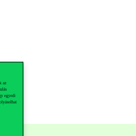
k az
ulás
gy egyedi
olyásolhat