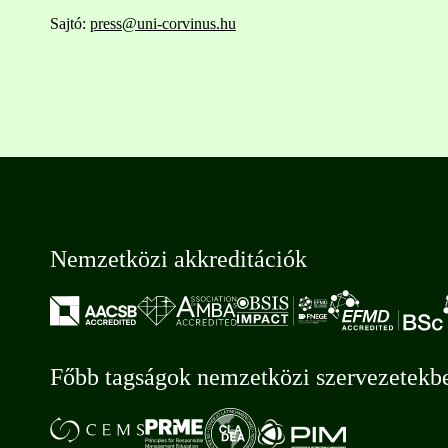
Sajtó:
press@uni-corvinus.hu
Nemzetközi akkreditációk
Főbb tagságok nemzetközi szervezetekb