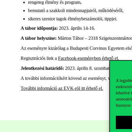
rengeteg élmény és program,
bemutató a szakkoli mindennapjairól, működéséről,
sikeres szenior tagok élménybeszámolói, tippjei.
A tábor időpontja:
2023. április 14-16.
A tábor helyszíne:
Márton Tábor – 2318 Szigetszentmárton
Az eseményre kizárólag a Budapesti Corvinus Egyetem első
Regisztrációs link a
Facebook-eseményben érhető el
.
Jelentkezési határidő:
2023. április 8. szombat, 23:59
A további információkért kövesd az eseményt, vagy vedd fe
A legjobb
eszközinf
További információ az EVK-ról itt érhető el.
lehetővé 
azonosító
bizonyos 