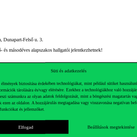
, Dunapart-Felső u. 3.
- és másodéves alapszakos hallgatói jelentkezhetnek!
Süti és adatkezelés
l a kapcsolatot a szervezőkkel a hello@evk.hu email címen!
 élmények biztosítása érdekében technológiákat, mint például sütiket használun
ormációk tárolására és/vagy elérésére. Ezekhez a technológiákhoz való hozzájár
teszi számunkra az olyan adatok feldolgozását, mint a böngészési magatartás va
k ezen az oldalon. A hozzájárulás megtagadása vagy visszavonása negatívan bef
funkciókat és jellemzőket.
Elfogad
Beállítások megtekintése