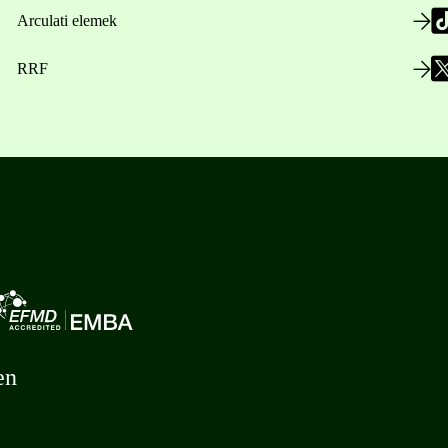
Arculati elemek
RRF
en