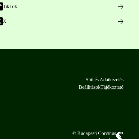
TikTok
X
Süti és Adatkezelés
Beállítások
Tájékoztató
© Budapesti Corvinus