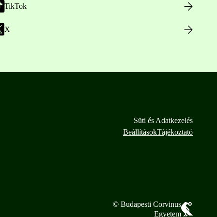
TikTok
X
Süti és Adatkezelés
Beállítások
Tájékoztató
© Budapesti Corvinus
Egyetem