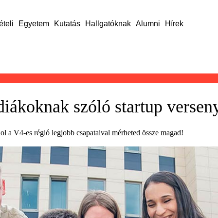
ételi
Egyetem
Kutatás
Hallgatóknak
Alumni
Hírek
 diákoknak szóló startup versen
hol a V4-es régió legjobb csapataival mérheted össze magad!