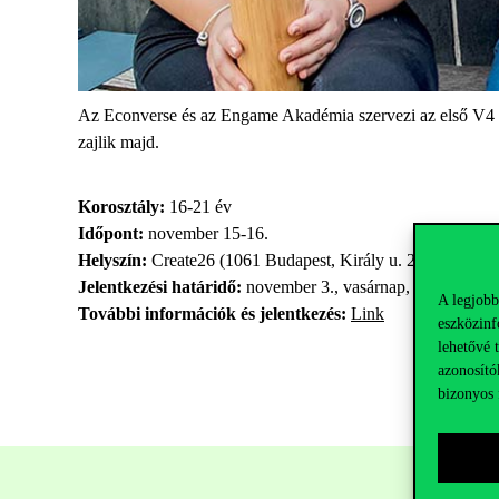
Az Econverse és az Engame Akadémia szervezi az első V4 st
zajlik majd.
Korosztály:
16-21 év
Időpont:
november 15-16.
Helyszín:
Create26 (1061 Budapest, Király u. 26.)
Jelentkezési határidő:
n
ovember 3., vasárnap, 23:59.
A legjobb
További információk és jelentkezés:
Link
eszközinf
lehetővé 
azonosító
bizonyos 