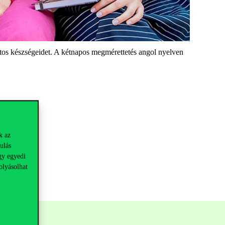
tos készségeidet. A kétnapos megmérettetés angol nyelven
k az
ulás
gy egyedi
olyásolhat