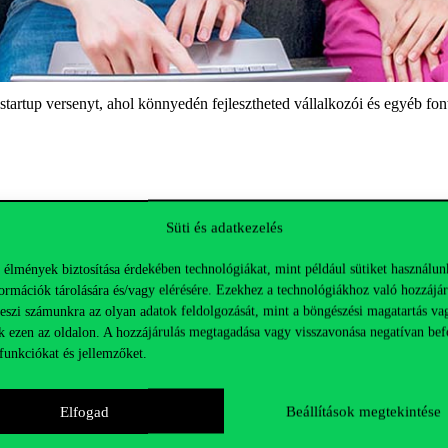
artup versenyt, ahol könnyedén fejlesztheted vállalkozói és egyéb fon
Süti és adatkezelés
 élmények biztosítása érdekében technológiákat, mint például sütiket használun
ormációk tárolására és/vagy elérésére. Ezekhez a technológiákhoz való hozzájár
teszi számunkra az olyan adatok feldolgozását, mint a böngészési magatartás va
k ezen az oldalon. A hozzájárulás megtagadása vagy visszavonása negatívan bef
funkciókat és jellemzőket.
Elfogad
Beállítások megtekintése