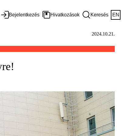
Bejelentkezés
Hivatkozások
Keresés
EN
2024.10.21.
yre!