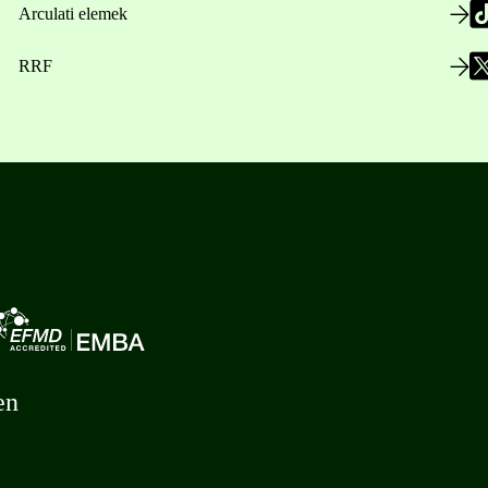
Arculati elemek
RRF
en