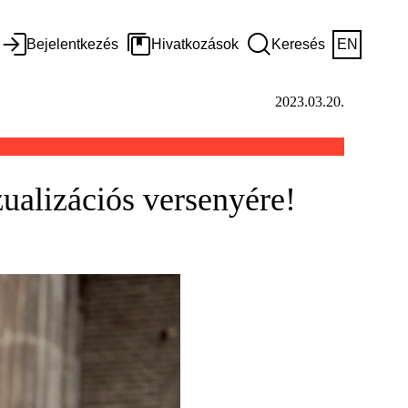
Bejelentkezés
Hivatkozások
Keresés
EN
2023.03.20.
zualizációs versenyére!