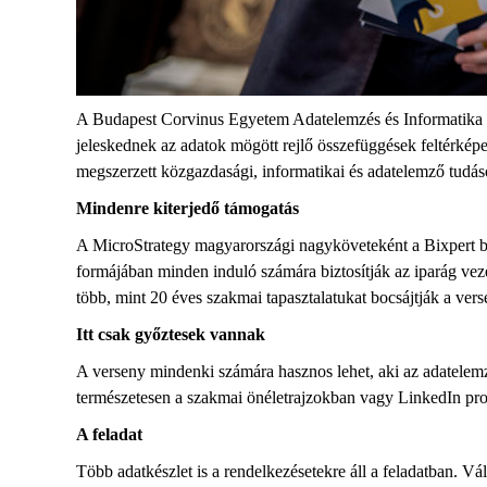
A Budapest Corvinus Egyetem Adatelemzés és Informatika I
jeleskednek az adatok mögött rejlő összefüggések feltérkép
megszerzett közgazdasági, informatikai és adatelemző tudás
Mindenre kiterjedő támogatás
A MicroStrategy magyarországi nagyköveteként a Bixpert büs
formájában minden induló számára biztosítják az iparág ve
több, mint 20 éves szakmai tapasztalatukat bocsájtják a ve
Itt csak győztesek vannak
A verseny mindenki számára hasznos lehet, aki az adatelemzés
természetesen a szakmai önéletrajzokban vagy LinkedIn prof
A feladat
Több adatkészlet is a rendelkezésetekre áll a feladatban. Vál