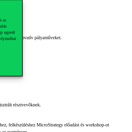
k az
ulás
gy egyedi
 leginkább innovatív pályaműveket.
olyásolhat
gisztrált résztvevőknek.
hez, felkészüléshez MicroStrategy előadást és workshop-ot
rre az eseményre.