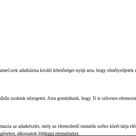
meGeek adatbázisa kiváló lehetőséget nyújt arra, hogy elmélyedjetek e
sűrűn szoktuk nézegetni. Arra gondoltunk, hogy Ti is szívesen elemezné
zza az adatkészlet, mely az elemezhető mutatók széles körét tárja elé
géseket, alkossatok földrajzi elemzéseket.