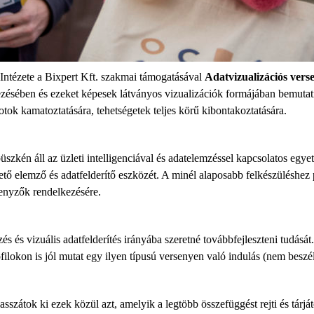
ntézete a Bixpert Kft. szakmai támogatásával
Adatvizualizációs vers
ezésében és ezeket képesek látványos vizualizációk formájában bemutat
otok kamatoztatására, tehetségetek teljes körű kibontakoztatására.
zkén áll az üzleti intelligenciával és adatelemzéssel kapcsolatos eg
zető elemző és adatfelderítő eszközét. A minél alaposabb felkészülésh
rsenyzők rendelkezésére.
 és vizuális adatfelderítés irányába szeretné továbbfejleszteni tudását
ilokon is jól mutat egy ilyen típusú versenyen való indulás (nem beszé
asszátok ki ezek közül azt, amelyik a legtöbb összefüggést rejti és tárj