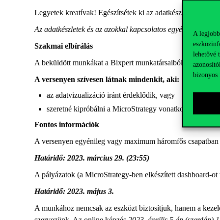
Legyetek kreatívak! Egészítsétek ki az adatkészleteket belát
Az adatkészletek és az azokkal kapcsolatos egyéb informáci
A legjobb
eszközinf
Szakmai elbírálás
lehetővé 
A beküldött munkákat a Bixpert munkatársaiból és egyetemi o
azonosító
bizonyos 
A versenyen szívesen látnak mindenkit, aki:
az adatvizualizáció iránt érdeklődik, vagy
szeretné kipróbálni a MicroStrategy vonatkozó megoldás
Fontos információk
A versenyen egyénileg vagy maximum háromfős csapatban l
Határidő: 2023. március 29. (23:55)
A pályázatok (a MicroStrategy-ben elkészített dashboard-ot 
Határidő: 2023. május 3.
A munkához nemcsak az eszközt biztosítjuk, hanem a kezelé
szervezünk. Az online képzés
2023. április 5-én (szerdán) 1