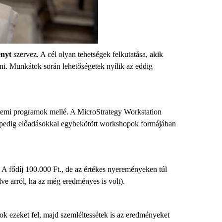
enyt
szervez. A cél olyan tehetségek felkutatása, akik
ni. Munkátok során lehetőségetek nyílik az eddig
yetemi programok mellé. A MicroStrategy Workstation
ez pedig előadásokkal egybekötött workshopok formájában
. A fődíj 100.000 Ft., de az értékes nyereményeken túl
lve arról, ha az még eredményes is volt).
átok ezeket fel, majd szemléltessétek is az eredményeket