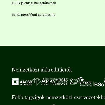
HUB jelenlegi hallgatóinknak
Sajtó:
press@uni-corvinus.hu
Nemzetközi akkreditációk
Főbb tagságok nemzetközi szervezetekb