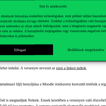
ásotok szerint!
Süti és adatkezelés
ók a Moodle-ben lesznek elérhetők a regisztrált résztvevőknek.
 élmények biztosítása érdekében technológiákat, mint például sütiket használun
ormációk tárolására és/vagy elérésére. Ezekhez a technológiákhoz való hozzájár
teszi számunkra az olyan adatok feldolgozását, mint a böngészési magatartás va
ktatókból álló szakértő zsűri értékeli majd és választja ki a legjobb,
k ezen az oldalon. A hozzájárulás megtagadása vagy visszavonása negatívan bef
funkciókat és jellemzőket.
Elfogad
Beállítások megtekintése
át és megmérettetni magát egy verseny keretei közt.
ehet indulni. A versenyre nevezni az
ezen a linken tudtok
.
tartalmazó fájl) benyújtása a Moodle rendszeren keresztül történik a re
sét is megtanítjuk Nektek. Ennek keretében a versenyen való részvétel
5:00-tól
lesz megtartva. A verseny regisztrált résztvevőit meghívjuk e