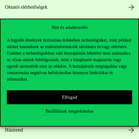
Oktatói elérhetőségek
HUB jelenlegi hallgatóinknak
Süti és adatkezelés
Sajtó:
press@uni-corvinus.hu
A legjobb élmények biztosítása érdekében technológiákat, mint például
sütiket használunk az eszközinformációk tárolására és/vagy elérésére.
Ezekhez a technológiákhoz való hozzájárulás lehetővé teszi számunkra
az olyan adatok feldolgozását, mint a böngészési magatartás vagy
egyedi azonosítók ezen az oldalon. A hozzájárulás megtagadása vagy
visszavonása negatívan befolyásolhat bizonyos funkciókat és
jellemzőket.
Hasznos linkek
Elfogad
Beállítások megtekintése
Nyitvatartás
Házirend