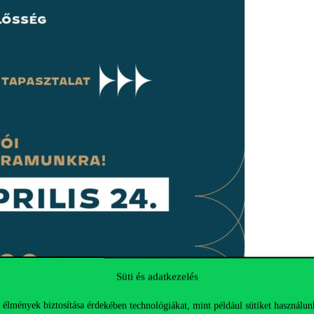
Süti és adatkezelés
 élmények biztosítása érdekében technológiákat, mint például sütiket használun