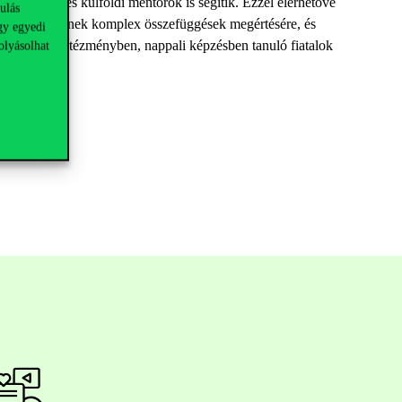
ett hazai és külföldi mentorok is segítik. Ezzel elérhetővé
ulás
 képesek legyenek komplex összefüggések megértésére, és
gy egyedi
sőoktatási intézményben, nappali képzésben tanuló fiatalok
olyásolhat