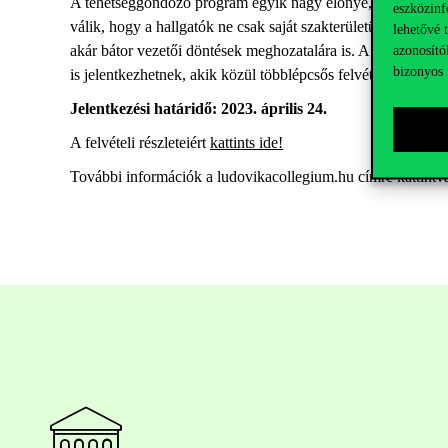
A tehetséggondozó program egyik nagy előnye, hogy minden ha
eszközinf
válik, hogy a hallgatók ne csak saját szakterületükön rend
lehetővé 
akár bátor vezetői döntések meghozatalára is. A Ludovika C
azonosító
bizonyos 
is jelentkezhetnek, akik közül többlépcsős felvételi eljárásb
Jelentkezési határidő: 2023. április 24.
A felvételi részleteiért
kattints ide!
További információk a ludovikacollegium.hu címre kattintva