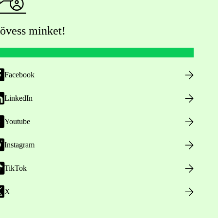
övess minket!
Facebook
LinkedIn
Youtube
Instagram
TikTok
X