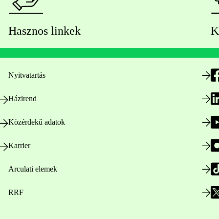
Hasznos linkek
K
Nyitvatartás
Házirend
Közérdekű adatok
Karrier
Arculati elemek
RRF