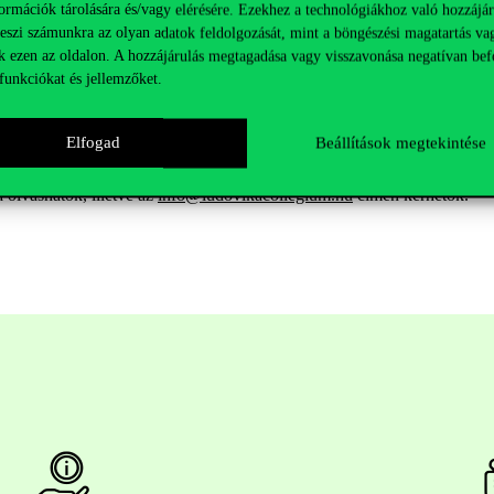
llgatójára személyes figyelem hárul, a fejlesztést az NKE oktatói mell
ormációk tárolására és/vagy elérésére. Ezekhez a technológiákhoz való hozzájár
elkezzenek a gyakorlatban is hasznosítható, kimagasló tudással, hanem
teszi számunkra az olyan adatok feldolgozását, mint a böngészési magatartás va
ollegiumba az NKE hallgatói mellett más, magyarországi székhelyű fel
k ezen az oldalon. A hozzájárulás megtagadása vagy visszavonása negatívan bef
funkciókat és jellemzőket.
an választják ki a legtehetségesebb, leginkább motivált hallgatókat.
Elfogad
Beállítások megtekintése
 olvashatók, illetve az
info@ludovikacollegium.hu
címen kérhetők.