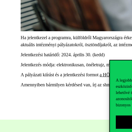
Ha jelentkezel a programra, külföldről Magyarországra érkez
aktuális intézményi pályázatokról, ösztöndíjakról, az intéz
Jelentkezési határidő: 2024. április 30. (kedd)
Jelentkezés módja: elektronikusan, önéletrajz, motivációs l
A pályázati kiírást és a jelentkezési formot
a HÖOK oldalán
A legjobb
Amennyiben bármilyen kérdésed van, írj az shmh@hook.hu e
eszközinf
lehetővé 
azonosító
bizonyos 