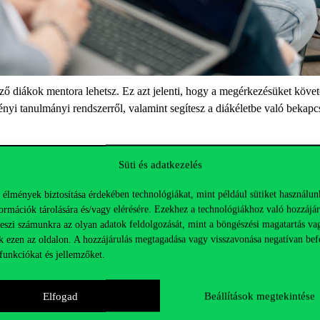
ő diákok mentora lehetsz. Ez azt jelenti, hogy a megérkezésüket követő
ményi tanulmányi rendszerről, valamint segítesz a diákéletbe való bekap
evél és hallgatói jogviszony igazolás megküldésével angol nyelven
Süti és adatkezelés
találod.
 élmények biztosítása érdekében technológiákat, mint például sütiket használun
-mail címre! Sikeres pályázást kívánunk!
ormációk tárolására és/vagy elérésére. Ezekhez a technológiákhoz való hozzájár
teszi számunkra az olyan adatok feldolgozását, mint a böngészési magatartás va
k ezen az oldalon. A hozzájárulás megtagadása vagy visszavonása negatívan bef
funkciókat és jellemzőket.
Elfogad
Beállítások megtekintése