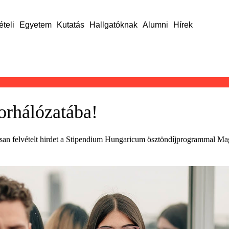
ételi
Egyetem
Kutatás
Hallgatóknak
Alumni
Hírek
rhálózatába!
elvételt hirdet a Stipendium Hungaricum ösztöndíjprogrammal Magyaro