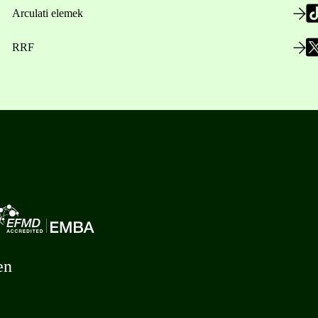
Arculati elemek
RRF
en