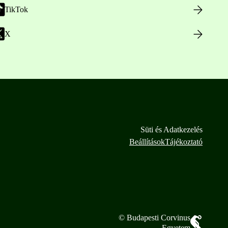
TikTok
X
Süti és Adatkezelés
Beállítások
Tájékoztató
© Budapesti Corvinus
Egyetem