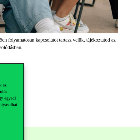
en folyamatosan kapcsolatot tartasz velük, tájékoztatod az
csolódásban.
k az
ulás
gy egyedi
olyásolhat