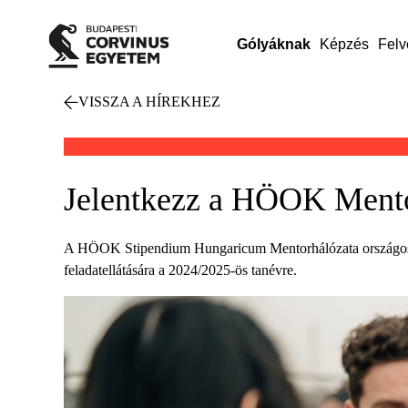
Gólyáknak
Képzés
Felv
VISSZA A HÍREKHEZ
Jelentkezz a HÖOK Mento
A HÖOK Stipendium Hungaricum Mentorhálózata országosan f
feladatellátására a 2024/2025-ös tanévre.