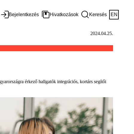
Bejelentkezés
Hivatkozások
Keresés
EN
2024.04.25.
rszágra érkező hallgatók integrációs, kortárs segítői