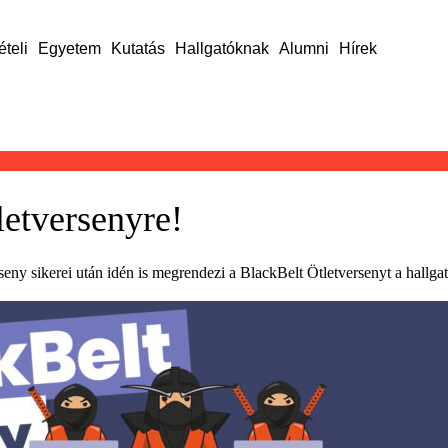
ételi
Egyetem
Kutatás
Hallgatóknak
Alumni
Hírek
letversenyre!
eny sikerei után idén is megrendezi a BlackBelt Ötletversenyt a hallga