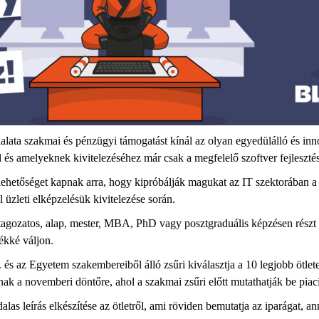
lalata szakmai és pénzügyi támogatást kínál az olyan egyedülálló és inn
l és amelyeknek kivitelezéséhez már csak a megfelelő szoftver fejleszt
lehetőséget kapnak arra, hogy kipróbálják magukat az IT szektorában a 
l üzleti elképzelésük kivitelezése során.
tagozatos, alap, mester, MBA, PhD vagy posztgraduális képzésen részt v
mékké váljon.
 és az Egyetem szakembereiből álló zsűri kiválasztja a 10 legjobb ötlet
ak a novemberi döntőre, ahol a szakmai zsűri előtt mutathatják be pia
 leírás elkészítése az ötletről, ami röviden bemutatja az iparágat, ann