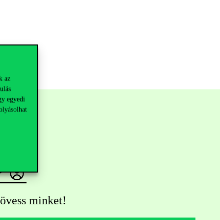
k az
ulás
gy egyedi
olyásolhat
övess minket!