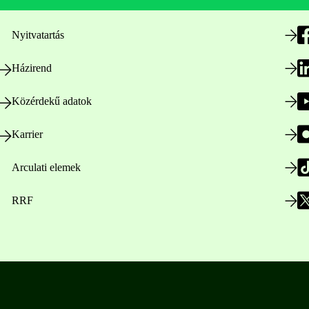
Nyitvatartás
Házirend
Közérdekű adatok
Karrier
Arculati elemek
RRF