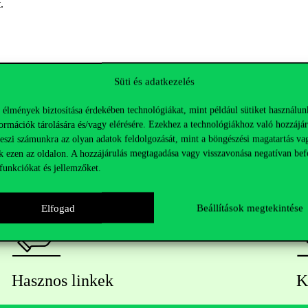
t.
Süti és adatkezelés
 élmények biztosítása érdekében technológiákat, mint például sütiket használun
ormációk tárolására és/vagy elérésére. Ezekhez a technológiákhoz való hozzájár
teszi számunkra az olyan adatok feldolgozását, mint a böngészési magatartás va
k ezen az oldalon. A hozzájárulás megtagadása vagy visszavonása negatívan bef
funkciókat és jellemzőket.
Elfogad
Beállítások megtekintése
Hasznos linkek
K