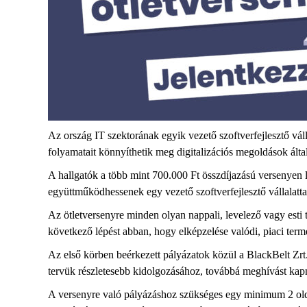
Az ország IT szektorának egyik vezető szoftverfejlesztő vál
folyamatait könnyíthetik meg digitalizációs megoldások álta
A hallgatók a több mint 700.000 Ft összdíjazású versenyen 
együttműködhessenek egy vezető szoftverfejlesztő vállalatta
Az ötletversenyre minden olyan nappali, levelező vagy esti 
következő lépést abban, hogy elképzelése valódi, piaci ter
Az első körben beérkezett pályázatok közül a BlackBelt Zrt.
tervük részletesebb kidolgozásához, továbbá meghívást kapn
A versenyre való pályázáshoz szükséges egy minimum 2 oldalas