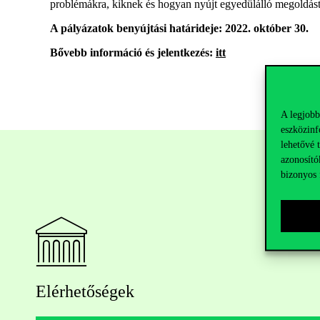
problémákra, kiknek és hogyan nyújt egyedülálló megoldás
A pályázatok benyújtási határideje: 2022. október 30.
Bővebb információ és jelentkezés:
itt
A legjobb
eszközinf
lehetővé 
azonosító
bizonyos 
Elérhetőségek