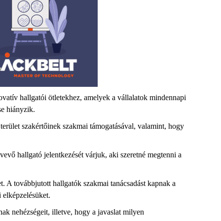
ovatív hallgatói ötletekhez, amelyek a vállalatok mindennapi
ése hiányzik.
terület szakértőinek szakmai támogatásával, valamint, hogy
evő hallgató jelentkezését várjuk, aki szeretné megtenni a
et. A továbbjutott hallgatók szakmai tanácsadást kapnak a
ci elképzelésüket.
ak nehézségeit, illetve, hogy a javaslat milyen