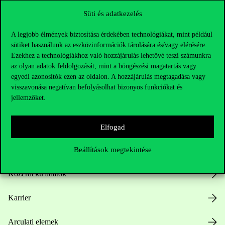
Süti és adatkezelés
A legjobb élmények biztosítása érdekében technológiákat, mint például
sütiket használunk az eszközinformációk tárolására és/vagy elérésére.
Ezekhez a technológiákhoz való hozzájárulás lehetővé teszi számunkra
az olyan adatok feldolgozását, mint a böngészési magatartás vagy
egyedi azonosítók ezen az oldalon. A hozzájárulás megtagadása vagy
Hasznos linkek
visszavonása negatívan befolyásolhat bizonyos funkciókat és
jellemzőket.
Nyitvatartás
Elfogad
Házirend
Beállítások megtekintése
Közérdekű adatok
Karrier
Arculati elemek