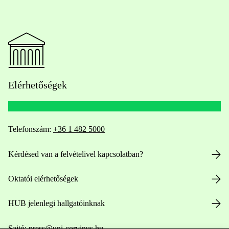
Elérhetőségek
Telefonszám:
+36 1 482 5000
Kérdésed van a felvételivel kapcsolatban?
Oktatói elérhetőségek
HUB jelenlegi hallgatóinknak
Sajtó:
press@uni-corvinus.hu