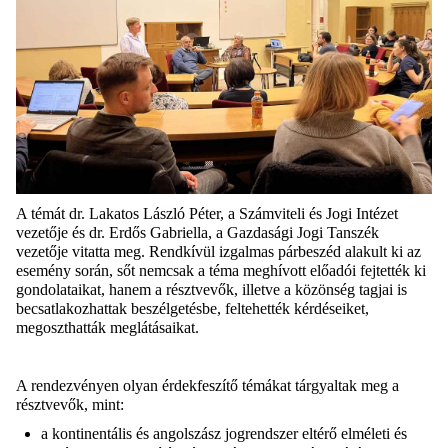
A témát dr. Lakatos László Péter, a Számviteli és Jogi Intézet
vezetője és dr. Erdős Gabriella, a Gazdasági Jogi Tanszék
vezetője vitatta meg. Rendkívül izgalmas párbeszéd alakult ki az
esemény során, sőt nemcsak a téma meghívott előadói fejtették ki
gondolataikat, hanem a résztvevők, illetve a közönség tagjai is
becsatlakozhattak beszélgetésbe, feltehették kérdéseiket,
megoszthatták meglátásaikat.
A rendezvényen olyan érdekfeszítő témákat tárgyaltak meg a
résztvevők, mint:
a kontinentális és angolszász jogrendszer eltérő elméleti és