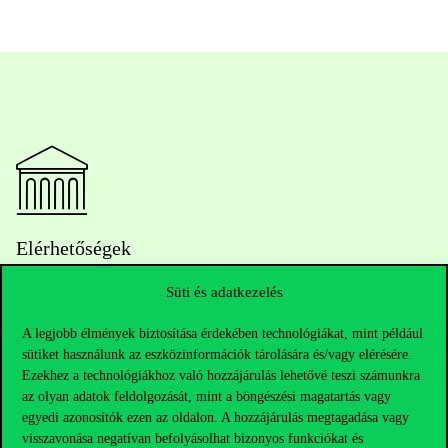
Elérhetőségek
Süti és adatkezelés
Telefonszám:
+36 1 482 5000
A legjobb élmények biztosítása érdekében technológiákat, mint például
sütiket használunk az eszközinformációk tárolására és/vagy elérésére.
Ezekhez a technológiákhoz való hozzájárulás lehetővé teszi számunkra
Kérdésed van a felvételivel kapcsolatban?
az olyan adatok feldolgozását, mint a böngészési magatartás vagy
egyedi azonosítók ezen az oldalon. A hozzájárulás megtagadása vagy
Oktatói elérhetőségek
visszavonása negatívan befolyásolhat bizonyos funkciókat és