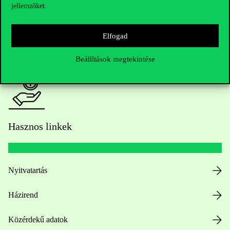
jellemzőket.
HUB jelenlegi hallgatóinknak
Elfogad
Sajtó:
press@uni-corvinus.hu
Beállítások megtekintése
Hasznos linkek
Nyitvatartás
Házirend
Közérdekű adatok