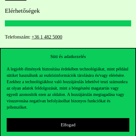
Elérhetőségek
Telefonszám:
+36 1 482 5000
Kérdésed van a felvételivel kapcsolatban?
Süti és adatkezelés
Oktatói elérhetőségek
A legjobb élmények biztosítása érdekében technológiákat, mint például
sütiket használunk az eszközinformációk tárolására és/vagy elérésére.
HUB jelenlegi hallgatóinknak
Ezekhez a technológiákhoz való hozzájárulás lehetővé teszi számunkra
az olyan adatok feldolgozását, mint a böngészési magatartás vagy
egyedi azonosítók ezen az oldalon. A hozzájárulás megtagadása vagy
Sajtó:
press@uni-corvinus.hu
visszavonása negatívan befolyásolhat bizonyos funkciókat és
jellemzőket.
Elfogad