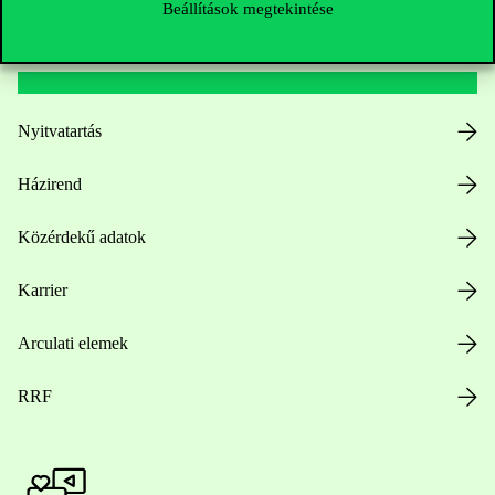
Beállítások megtekintése
Hasznos linkek
Nyitvatartás
Házirend
Közérdekű adatok
Karrier
Arculati elemek
RRF