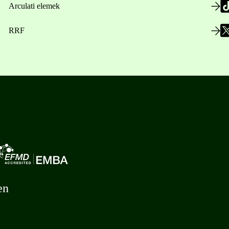
Arculati elemek
RRF
en