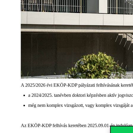
A 2025/2026 évi EKÖP-KDP pályázati felhívásának keretében 
a 2024/2025. tanévben doktori képzésben aktív jogviszon
még nem komplex
vizsgázott, vagy komplex vizsgáját a
Az EKÖP-KDP felhívás keretében
2025.09.01-én indulóan a