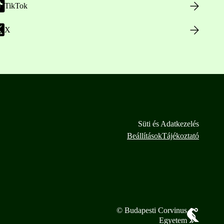
TikTok
X
Süti és Adatkezelés
Beállítások
Tájékoztató
© Budapesti Corvinus
Egyetem