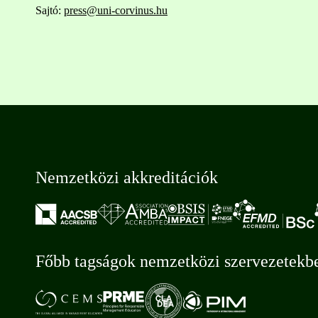
Sajtó:
press@uni-corvinus.hu
Nemzetközi akkreditációk
Főbb tagságok nemzetközi szervezetekb