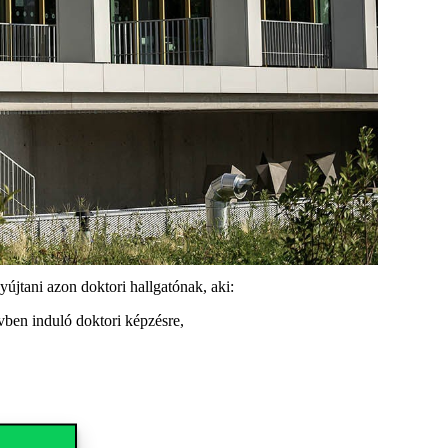
újtani azon doktori hallgatónak, aki:
vben induló doktori képzésre,