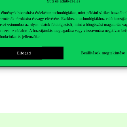
Süti és adatkezelés
 élmények biztosítása érdekében technológiákat, mint például sütiket használun
ormációk tárolására és/vagy elérésére. Ezekhez a technológiákhoz való hozzájár
teszi számunkra az olyan adatok feldolgozását, mint a böngészési magatartás va
k ezen az oldalon. A hozzájárulás megtagadása vagy visszavonása negatívan bef
funkciókat és jellemzőket.
Elfogad
Beállítások megtekintése
június 04
.
23:59