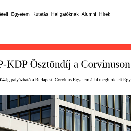
ételi
Egyetem
Kutatás
Hallgatóknak
Alumni
Hírek
P-KDP Ösztöndíj a Corvinuson
us 04-ig pályázható a Budapesti Corvinus Egyetem által meghirdetett E