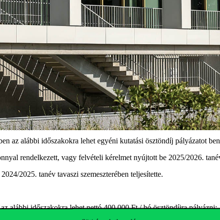
az alábbi időszakokra lehet egyéni kutatási ösztöndíj pályázatot beny
nyal rendelkezett, vagy felvételi kérelmet nyújtott be 2025/2026. tané
 2024/2025. tanév tavaszi szemeszterében teljesítette
.
z alábbi időszakokra lehet nettó 400.000 Ft / hó ösztöndíjra pályázni: