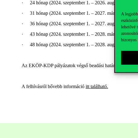
·
24 hónap (2024. szeptember 1. – 2026. augusztus 31.)
·
31 hónap (2024. szeptember 1. – 2027. március 31.)
A legjobb
eszközinf
·
36 hónap (2024. szeptember 1. – 2027. augusztus 31)
lehetővé 
azonosító
·
43 hónap (2024. szeptember 1. – 2028. március 31.)
bizonyos 
·
48 hónap (2024. szeptember 1. – 2028. augusztus 31.)
Az EKÖP-KDP pályázatok végső
beadási határideje
:
2025. 
A felhívásról bővebb információ
itt talál
ható.