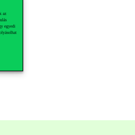
k az
ulás
gy egyedi
olyásolhat