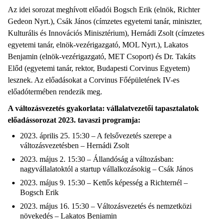
Az idei sorozat meghívott előadói Bogsch Erik (elnök, Richter
Gedeon Nyrt.), Csák János (címzetes egyetemi tanár, miniszter,
Kulturális és Innovációs Minisztérium), Hernádi Zsolt (címzetes
egyetemi tanár, elnök-vezérigazgató, MOL Nyrt.), Lakatos
Benjamin (elnök-vezérigazgató, MET Csoport) és Dr. Takáts
Előd (egyetemi tanár, rektor, Budapesti Corvinus Egyetem)
lesznek. Az előadásokat a Corvinus Főépületének IV-es
előadótermében rendezik meg.
A változásvezetés gyakorlata: vállalatvezetői tapasztalatok
előadássorozat 2023. tavaszi programja:
2023. április 25. 15:30 – A felsővezetés szerepe a
változásvezetésben – Hernádi Zsolt
2023. május 2. 15:30 – Állandóság a változásban:
nagyvállalatoktól a startup vállalkozásokig – Csák János
2023. május 9. 15:30 – Kettős képesség a Richternél –
Bogsch Erik
2023. május 16. 15:30 – Változásvezetés és nemzetközi
növekedés – Lakatos Benjamin