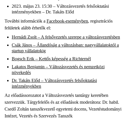
2023. május 23. 15:30 – Változásvezetés felsőoktatási
intézményekben – Dr. Takáts Előd
További információk a
Facebook-eseményben
, regisztrációs
felületek alább érhetők el:
Hernádi Zsolt – A felsővezetés szerepe a változásvezetésben
Csák János – Állandóság a változásban: nagyvállalatoktól a
startup vállalatokig
Bogsch Erik – Kettős képesség a Richternél
Lakatos Benjamin – Változásvezetés és nemzetközi
növekedés
Dr. Takáts Előd – Változásvezetés felsőoktatási
intézményekben
Az előadássorozatot a Változásvezetés tantárgy keretében
szervezzük. Tárgyfelelős és az előadások moderátora: Dr. habil.
Csedő Zoltán tanszékvezető egyetemi docens, Vezetéstudományi
Intézet, Vezetés és Szervezés Tanszék