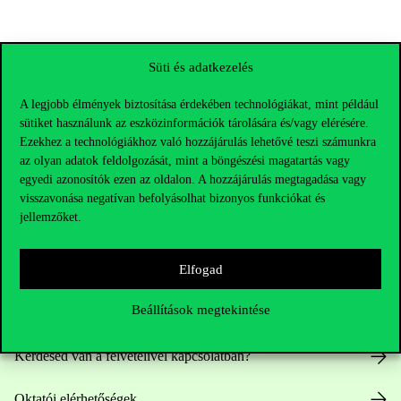
Süti és adatkezelés
A legjobb élmények biztosítása érdekében technológiákat, mint például
sütiket használunk az eszközinformációk tárolására és/vagy elérésére.
Ezekhez a technológiákhoz való hozzájárulás lehetővé teszi számunkra
az olyan adatok feldolgozását, mint a böngészési magatartás vagy
egyedi azonosítók ezen az oldalon. A hozzájárulás megtagadása vagy
visszavonása negatívan befolyásolhat bizonyos funkciókat és
jellemzőket.
Elérhetőségek
Elfogad
Beállítások megtekintése
Telefonszám:
+36 1 482 5000
Kérdésed van a felvételivel kapcsolatban?
Oktatói elérhetőségek