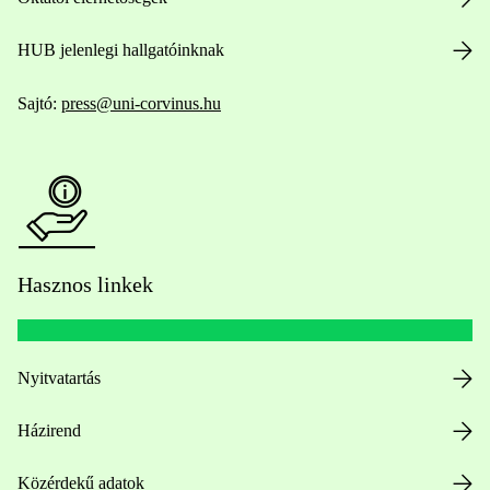
HUB jelenlegi hallgatóinknak
Sajtó:
press@uni-corvinus.hu
Hasznos linkek
Nyitvatartás
Házirend
Közérdekű adatok