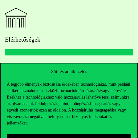
Elérhetőségek
Telefonszám:
+36 1 482 5000
Süti és adatkezelés
Kérdésed van a felvételivel kapcsolatban?
A legjobb élmények biztosítása érdekében technológiákat, mint például
sütiket használunk az eszközinformációk tárolására és/vagy elérésére.
Oktatói elérhetőségek
Ezekhez a technológiákhoz való hozzájárulás lehetővé teszi számunkra
az olyan adatok feldolgozását, mint a böngészési magatartás vagy
egyedi azonosítók ezen az oldalon. A hozzájárulás megtagadása vagy
HUB jelenlegi hallgatóinknak
visszavonása negatívan befolyásolhat bizonyos funkciókat és
jellemzőket.
Sajtó:
press@uni-corvinus.hu