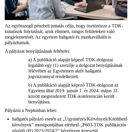
Az egyösszegű pénzbeli juttatás célja, hogy ösztönözze a TDK-
kutatások folytatását, azok elismert, rangos felületeken való
megjelentetését. Az egyetem hallgatói és munkavállalói is
pályázhatnak.
A pályázat benyújtásának feltételei:
a) A publikáció alapját képező TDK-dolgozat
legalább egy (1) szerzője a dolgozat benyújtásának
félévében az Egyetemen aktív hallgatói
jogviszonnyal rendelkezett.
b) A publikáció alapját képező TDK-dolgozat az
Egyetem által 2019. január 1. és 2024. május 31.
között megrendezett TDK-konferencián került
benyújtásra.
Pályázni a Neptunban lehet:
hallgatói pályázó esetén az „Ügyintézés/Kérvények/Kitölthető
kérvények” menüpontjában elérhető „P603-TDK publikációs
nívódíj (H) 2023/2024/2” kérvényen keresztül