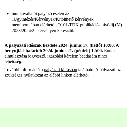
munkavállalói pályázó esetén az
„Ügyintézés/Kérvények/Kitölthető kérvények”
menüpontjában elérhető „O101-TDK publikációs nívódíj (M)
2023/2024/2” kérvényen keresztül.
A pályázati időszak kezdete 2024. június 17. (hétfő) 10:00. A
benyújtási határidő 2024. június 21. (péntek) 12:00.
Ennek
elmulasztása jogvesztő, igazolási kérelem beadására nincs
lehetőség.
További információ a
pályázati kiírásban
található. A pályázathoz
szükséges nyilatkozat az alábbi
linken
elérhető.