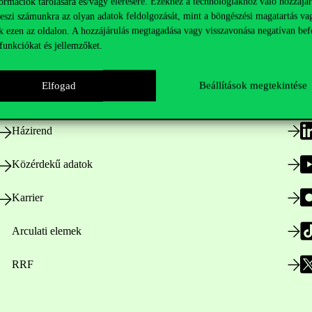
ormációk tárolására és/vagy elérésére. Ezekhez a technológiákhoz való hozzájár
teszi számunkra az olyan adatok feldolgozását, mint a böngészési magatartás va
k ezen az oldalon. A hozzájárulás megtagadása vagy visszavonása negatívan bef
Hasznos linkek
K
funkciókat és jellemzőket.
Elfogad
Beállítások megtekintése
Nyitvatartás
Házirend
Közérdekű adatok
Karrier
Arculati elemek
RRF