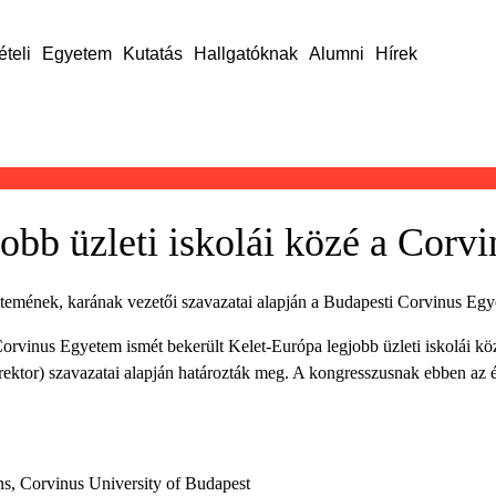
ételi
Egyetem
Kutatás
Hallgatóknak
Alumni
Hírek
jobb üzleti iskolái közé a Corv
emének, karának vezetői szavazatai alapján a Budapesti Corvinus Egyete
rvinus Egyetem ismét bekerült Kelet-Európa legjobb üzleti iskolái közé
ektor) szavazatai alapján határozták meg. A kongresszusnak ebben az 
ons, Corvinus University of Budapest