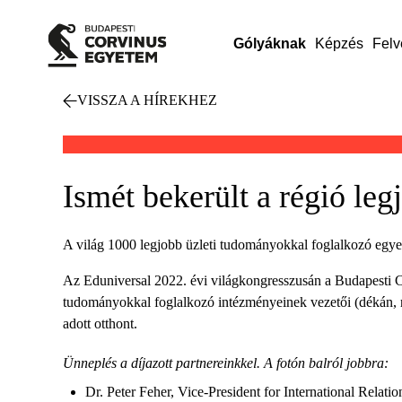
Gólyáknak
Képzés
Felv
VISSZA A HÍREKHEZ
Ismét bekerült a régió leg
A világ 1000 legjobb üzleti tudományokkal foglalkozó egyet
Az Eduniversal 2022. évi világkongresszusán a Budapesti Co
tudományokkal foglalkozó intézményeinek vezetői (dékán, r
adott otthont.
Ünneplés a díjazott partnereinkkel. A fotón balról jobbra:
Dr. Peter Feher, Vice-President for International Relati