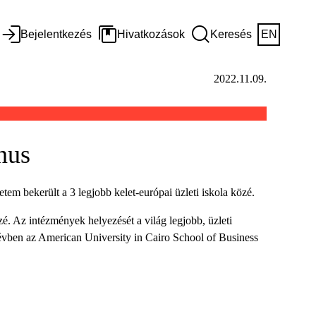
Bejelentkezés
Hivatkozások
Keresés
EN
2022.11.09.
inus
m bekerült a 3 legjobb kelet-európai üzleti iskola közé.
. Az intézmények helyezését a világ legjobb, üzleti
évben az American University in Cairo School of Business