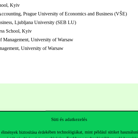
hool, Kyiv
d Accounting, Prague University of Economics and Business (VŠE)
usiness, Ljubljana University (SEB LU)
ess School, Kyiv
 of Management, University of Warsaw
anagement, University of Warsaw
Süti és adatkezelés
 élmények biztosítása érdekében technológiákat, mint például sütiket használun