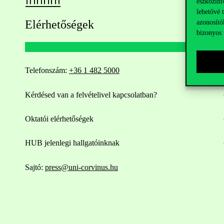
eszközinf
lehetővé 
Elérhetőségek
azonosító
bizonyos 
Telefonszám:
+36 1 482 5000
Kérdésed van a felvételivel kapcsolatban?
Oktatói elérhetőségek
HUB jelenlegi hallgatóinknak
Sajtó:
press@uni-corvinus.hu