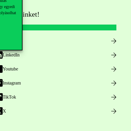
ulás
gy egyedi
olyásolhat
övess minket!
Facebook
LinkedIn
Youtube
Instagram
TikTok
X