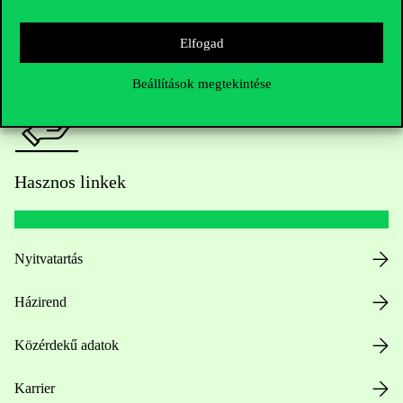
Sajtó:
press@uni-corvinus.hu
Elfogad
Beállítások megtekintése
Hasznos linkek
Nyitvatartás
Házirend
Közérdekű adatok
Karrier