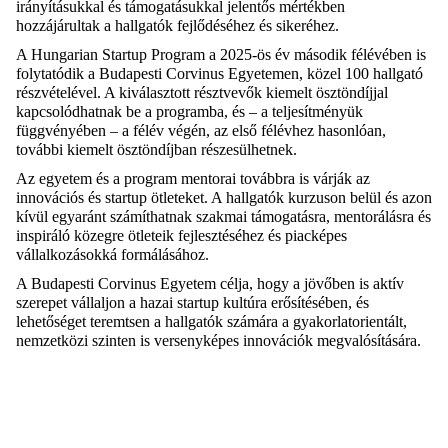
irányításukkal és támogatásukkal jelentős mértékben
hozzájárultak a hallgatók fejlődéséhez és sikeréhez.
A Hungarian Startup Program a 2025-ös év második félévében is
folytatódik a Budapesti Corvinus Egyetemen, közel 100 hallgató
részvételével. A kiválasztott résztvevők kiemelt ösztöndíjjal
kapcsolódhatnak be a programba, és – a teljesítményük
függvényében – a félév végén, az első félévhez hasonlóan,
további kiemelt ösztöndíjban részesülhetnek.
Az egyetem és a program mentorai továbbra is várják az
innovációs és startup ötleteket. A hallgatók kurzuson belül és azon
kívül egyaránt számíthatnak szakmai támogatásra, mentorálásra és
inspiráló közegre ötleteik fejlesztéséhez és piacképes
vállalkozásokká formálásához.
A Budapesti Corvinus Egyetem célja, hogy a jövőben is aktív
szerepet vállaljon a hazai startup kultúra erősítésében, és
lehetőséget teremtsen a hallgatók számára a gyakorlatorientált,
nemzetközi szinten is versenyképes innovációk megvalósítására.