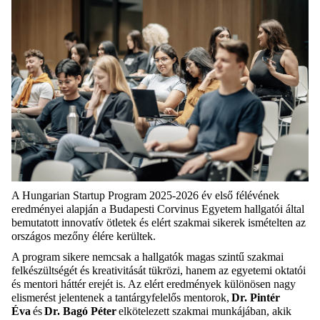
A Hungarian Startup Program 2025-2026 év első félévének
eredményei alapján a Budapesti Corvinus Egyetem hallgatói által
bemutatott innovatív ötletek és elért szakmai sikerek ismételten az
országos mezőny élére kerültek.
A program sikere nemcsak a hallgatók magas szintű szakmai
felkészültségét és kreativitását tükrözi, hanem az egyetemi oktatói
és mentori háttér erejét is. Az elért eredmények különösen nagy
elismerést jelentenek a tantárgyfelelős mentorok,
Dr. Pintér
Éva
és
Dr. Bagó Péter
elkötelezett szakmai munkájában, akik