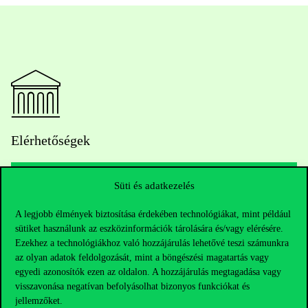
Elérhetőségek
Süti és adatkezelés
Telefonszám:
+36 1 482 5000
A legjobb élmények biztosítása érdekében technológiákat, mint például
sütiket használunk az eszközinformációk tárolására és/vagy elérésére.
Kérdésed van a felvételivel kapcsolatban?
Ezekhez a technológiákhoz való hozzájárulás lehetővé teszi számunkra
az olyan adatok feldolgozását, mint a böngészési magatartás vagy
Oktatói elérhetőségek
egyedi azonosítók ezen az oldalon. A hozzájárulás megtagadása vagy
visszavonása negatívan befolyásolhat bizonyos funkciókat és
HUB jelenlegi hallgatóinknak
jellemzőket.