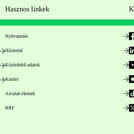
Hasznos linkek
K
Nyitvatartás
Házirend
Közérdekű adatok
Karrier
Arculati elemek
RRF