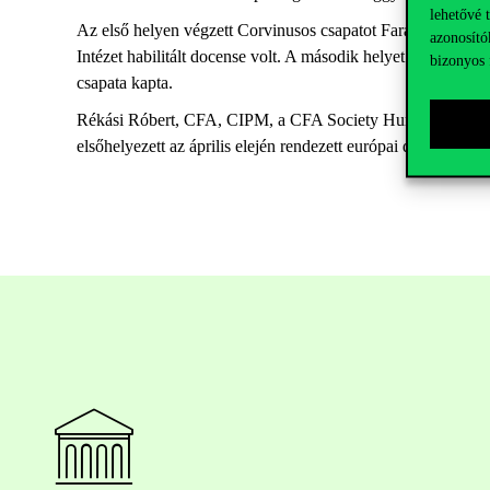
lehetővé 
Az első helyen végzett Corvinusos csapatot Faragó István, I
azonosító
Intézet habilitált docense volt. A második helyet a Budape
bizonyos 
csapata kapta.
Rékási Róbert, CFA, CIPM, a CFA Society Hungary elnöke em
elsőhelyezett az április elején rendezett európai döntőbe ju