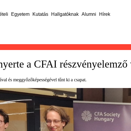
ételi
Egyetem
Kutatás
Hallgatóknak
Alumni
Hírek
 nyerte a CFAI részvényelemző 
val és meggyőzőképességével tűnt ki a csapat.