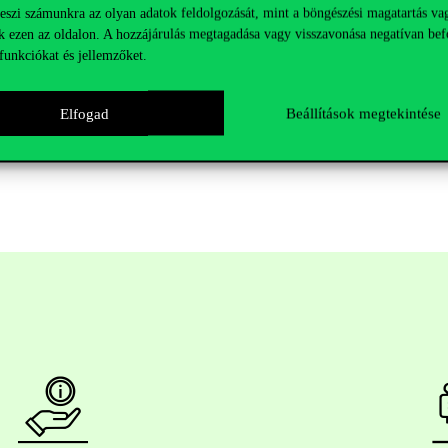
teszi számunkra az olyan adatok feldolgozását, mint a böngészési magatartás va
llés Nándor, Palásti László, Patyi Sámuel és Rácz Róbert alkotta. A fe
k ezen az oldalon. A hozzájárulás megtagadása vagy visszavonása negatívan bef
sti Metropolitan Egyetem diákjai szerezték meg, míg a harmadik és neg
funkciókat és jellemzőket.
lékeztett: a nyertesek képviselik majd az országot a márciusban rend
Elfogad
Beállítások megtekintése
t, a globális döntőt pedig május elején Chicagóban rendezik meg.