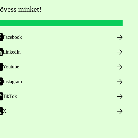
övess minket!
Facebook
LinkedIn
Youtube
Instagram
TikTok
X