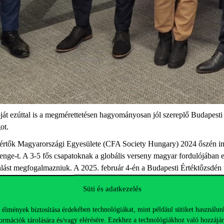
át ezúttal is
a
megmérettetésen hagyományosan jól szereplő Budapesti 
ot.
zakértők Magyarországi Egyesülete (CFA Society Hungary) 2024 őszén i
nge-t. A 3-5 fős csapatoknak a globális verseny magyar fordulójában ez
nlást megfogalmazniuk. A 2025. február 4-én a Budapesti Értéktőzsdén 
Süti és adatkezelés
tő keresztkérdések során kellett a csapatoknak a szakmai zsűrit meggyő
ette, aki az eredményhirdetéskor kiemelte: minden csapat összességében
 élmények biztosítása érdekében technológiákat, mint például sütiket használun
ormációk tárolására és/vagy elérésére. Ezekhez a technológiákhoz való hozzájár
el tűnt ki.