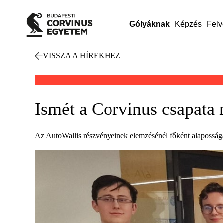
Gólyáknak
Képzés
Felv
VISSZA A HÍREKHEZ
Ismét a Corvinus csapata
Az AutoWallis részvényeinek elemzésénél főként alaposságá