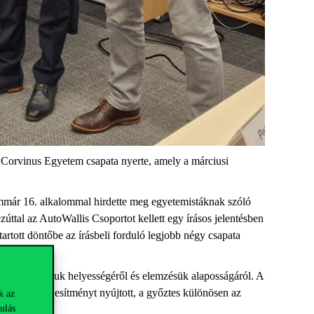
Corvinus Egyetem csapata nyerte, amely a márciusi
mmár 16. alkalommal hirdette meg egyetemistáknak szóló
úttal az AutoWallis Csoportot kellett egy írásos jelentésben
tartott döntőbe
az írásbeli forduló legjobb négy csapata
zniük ajánlásuk helyességéről és elemzésük alaposságáról. A
 igen jó teljesítményt nyújtott, a győztes különösen az
k az
ulás