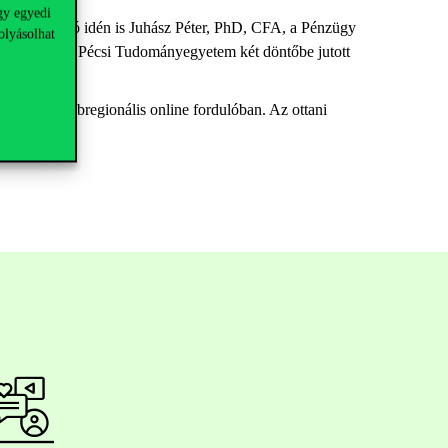
gy egyedi
lkészítő oktató idén is Juhász Péter, PhD, CFA, a Pénzügy
olyásolhat
yedik helyet a Pécsi Tudományegyetem két döntőbe jutott
ezendő szubregionális online fordulóban. Az ottani