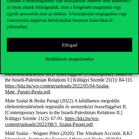
Ezekhez a technológiákhoz való hozzájárulás lehetővé teszi számunkra
Lessons from the Arab Spring 2.0. International Journal of Euro-
az olyan adatok feldolgozását, mint a böngészési magatartás vagy
Mediterranean Studies, vol. 15, no. 1, pp.3-30.
egyedi azonosítók ezen az oldalon. A hozzájárulás megtagadása vagy
https://emuni.si/ISSN/2232-6022/15.3-30.pdf
.
visszavonása negatívan befolyásolhat bizonyos funkciókat és
László Csicsmann & Beáta Paragi (2023): Egy még újabb Közel-
jellemzőket.
Kelet? Az Ábrahám-megállapodások háttere és regionális
összefüggései [An even newer Middle East? The background and
regional context of the Abraham Accords]. In: László Csicsmann
Elfogad
& Ágnes Kemenszky (eds.): A nemzetközi rendszer
alakváltozásai a 21. század elején. Budapest: Budapesti Corvinus
Egyetem, pp. 35-54.
Beállítások megtekintése
Beáta Paragi & Mate Szalai (2022) A kétállamos megoldás
ellehetetlenülésének helyi összefüggései [Contemporary Issues in
the Israeli-Palestinian Relations I.] Külügyi Szemle 21(1): 84-111.
https://hiia.hu/wp-content/uploads/2022/05/04-Szalai-
Mate_Paragi-Beata.pdf
.
Mate Szalai & Beáta Paragi (2022) A kétállamos megoldás
ellehetetlenülésének regionális és nemzetközi összefüggései II.
[Contemporary Issues in the Israeli-Palestinian Relations II.]
Külügyi Szemle 21(2): 67-91.
https://kki.hu/wp-
content/uploads/2022/08/3_Szalai-Paragi.pdf
.
Máté Szalai – Wagner Péter (2020): The Abraham Accords. KKI