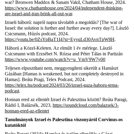
war? Bronwen Maddox & Sanam Vakil, Chatham House, 2024.
https://www.chathamhouse.org/2024/04/independent-thinking-
are-israel-and-iran-brink-all-out-war
.
Izraeli háború: napról napra távolabb a megoldás? [The war of
Israel: the solution is further and further away every day?]. László
Csicsmann, Húzós podcast, 2024.
https://youtu.be/0ZsYpBaT1I4?si=EyvqLd30AvnTpW8H
.
Háború a Közel-Keleten. Az elmúlt 1 év mérlege. László
Csicsmann with Erzsébet N. Rózsa and Péter Tálas in Partizán
https://www.youtube.com/watch?v=u_VmV9W7y00
Teljesen elpusztítani nem, meggyengíteni sikerült a Hamászt
Gázában [Hamas is weakened, but not completely destroyed in
Hamas]. Beáta Pragi, Telex Podcast, 2024.
https://telex.hu/podcast/2024/03/26/izrael-gaza-haboru-tema-
podcast
.
Honnan ered az ellentét Izrael és Palesztina között? Beáta Paragi,
Rádió I, Balázsék, 2023,
https://soundcloud.com/balazsek/3-
honnan-ered-az-ellentet
Tanulmányok Izrael és Palesztina viszonyáról Corvinus-os
kutatóktól
Beáta Paragi (2024): Hamász és iszlám ellenállás a Gázai