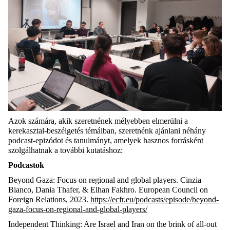
Azok számára, akik szeretnének mélyebben elmerülni a
kerekasztal-beszélgetés témáiban, szeretnénk ajánlani néhány
podcast-epizódot és tanulmányt, amelyek hasznos forrásként
szolgálhatnak a további kutatáshoz:
Podcastok
Beyond Gaza: Focus on regional and global players. Cinzia
Bianco, Dania Thafer, & Elhan Fakhro. European Council on
Foreign Relations, 2023.
https://ecfr.eu/podcasts/episode/beyond-
gaza-focus-on-regional-and-global-players/
Independent Thinking: Are Israel and Iran on the brink of all-out