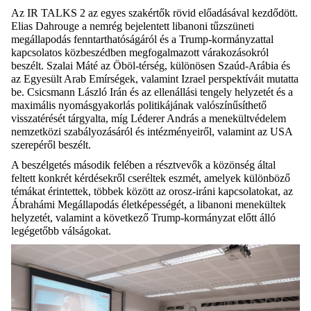
Az IR TALKS 2 az egyes szakértők rövid előadásával kezdődött.
Elias Dahrouge a nemrég bejelentett libanoni tűzszüneti
megállapodás fenntarthatóságáról és a Trump-kormányzattal
kapcsolatos közbeszédben megfogalmazott várakozásokról
beszélt. Szalai Máté az Öböl-térség, különösen Szaúd-Arábia és
az Egyesült Arab Emírségek, valamint Izrael perspektíváit mutatta
be. Csicsmann László Irán és az ellenállási tengely helyzetét és a
maximális nyomásgyakorlás politikájának valószínűsíthető
visszatérését tárgyalta, míg Léderer András a menekültvédelem
nemzetközi szabályozásáról és intézményeiről, valamint az USA
szerepéről beszélt.
A beszélgetés második felében a résztvevők a közönség által
feltett konkrét kérdésekről cseréltek eszmét, amelyek különböző
témákat érintettek, többek között az orosz-iráni kapcsolatokat, az
Ábrahámi Megállapodás életképességét, a libanoni menekültek
helyzetét, valamint a következő Trump-kormányzat előtt álló
legégetőbb válságokat.