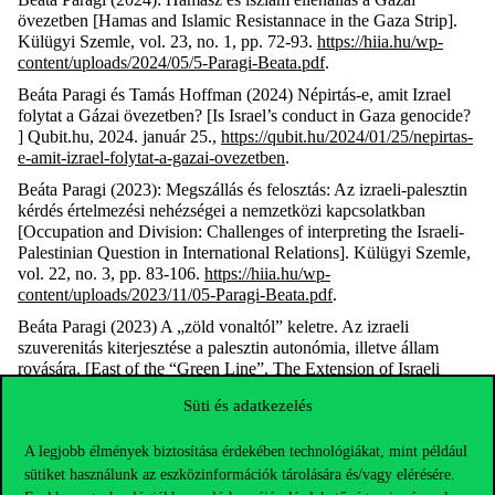
övezetben [Hamas and Islamic Resistannace in the Gaza Strip].
Külügyi Szemle, vol. 23, no. 1, pp. 72-93.
https://hiia.hu/wp-
content/uploads/2024/05/5-Paragi-Beata.pdf
.
Beáta Paragi és Tamás Hoffman (2024) Népirtás-e, amit Izrael
folytat a Gázai övezetben? [Is Israel’s conduct in Gaza genocide?
] Qubit.hu, 2024. január 25.,
https://qubit.hu/2024/01/25/nepirtas-
e-amit-izrael-folytat-a-gazai-ovezetben
.
Beáta Paragi (2023): Megszállás és felosztás: Az izraeli-palesztin
kérdés értelmezési nehézségei a nemzetközi kapcsolatkban
[Occupation and Division: Challenges of interpreting the Israeli-
Palestinian Question in International Relations]. Külügyi Szemle,
vol. 22, no. 3, pp. 83-106.
https://hiia.hu/wp-
content/uploads/2023/11/05-Paragi-Beata.pdf
.
Beáta Paragi (2023) A „zöld vonaltól” keletre. Az izraeli
szuverenitás kiterjesztése a palesztin autonómia, illetve állam
rovására. [East of the “Green Line”. The Extension of Israeli
Sovereignty at the Expense of Palestinian Autonomy and
Süti és adatkezelés
Statehood.]. Külügyi Szemle 22(2): 95-116.
https://hiia.hu/wp-
content/uploads/2023/07/05-Paragi-Beata.pdf
A legjobb élmények biztosítása érdekében technológiákat, mint például
László Csicsmann & Erzsébet N. Rózsa (2022): Authoritarian
sütiket használunk az eszközinformációk tárolására és/vagy elérésére.
Resilience and Political Transformation in the Arab World: