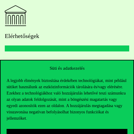
Elérhetőségek
Telefonszám:
+36 1 482 5000
Süti és adatkezelés
Kérdésed van a felvételivel kapcsolatban?
A legjobb élmények biztosítása érdekében technológiákat, mint például
sütiket használunk az eszközinformációk tárolására és/vagy elérésére.
Oktatói elérhetőségek
Ezekhez a technológiákhoz való hozzájárulás lehetővé teszi számunkra
az olyan adatok feldolgozását, mint a böngészési magatartás vagy
HUB jelenlegi hallgatóinknak
egyedi azonosítók ezen az oldalon. A hozzájárulás megtagadása vagy
visszavonása negatívan befolyásolhat bizonyos funkciókat és
jellemzőket.
Sajtó:
press@uni-corvinus.hu