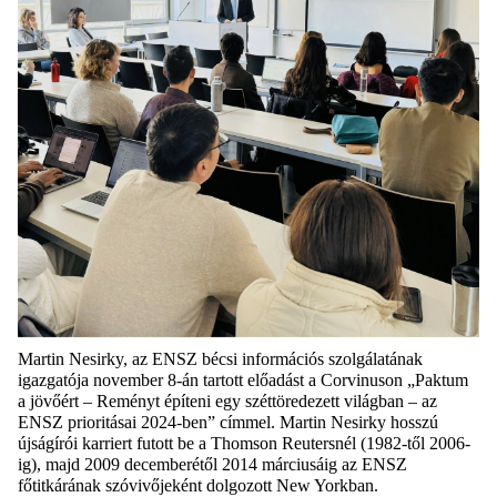
Martin Nesirky, az ENSZ bécsi információs szolgálatának
igazgatója november 8-án tartott előadást a Corvinuson „Paktum
a jövőért – Reményt építeni egy széttöredezett világban – az
ENSZ prioritásai 2024-ben” címmel. Martin Nesirky hosszú
újságírói karriert futott be a Thomson Reutersnél (1982-től 2006-
ig), majd 2009 decemberétől 2014 márciusáig az ENSZ
főtitkárának szóvivőjeként dolgozott New Yorkban.