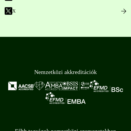
X
Nemzetközi akkreditációk
Főbb tagságok nemzetközi szervezetekben