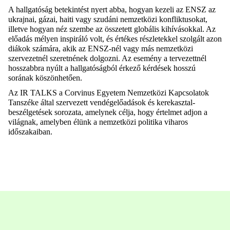
A hallgatóság betekintést nyert abba, hogyan kezeli az ENSZ az
ukrajnai, gázai, haiti vagy szudáni nemzetközi konfliktusokat,
illetve hogyan néz szembe az összetett globális kihívásokkal. Az
előadás mélyen inspiráló volt, és értékes részletekkel szolgált azon
diákok számára, akik az ENSZ-nél vagy más nemzetközi
szervezetnél szeretnének dolgozni. Az esemény a tervezettnél
hosszabbra nyúlt a hallgatóságból érkező kérdések hosszú
sorának köszönhetően.
Az IR TALKS a Corvinus Egyetem Nemzetközi Kapcsolatok
Tanszéke által szervezett vendégelőadások és kerekasztal-
beszélgetések sorozata, amelynek célja, hogy értelmet adjon a
világnak, amelyben élünk a nemzetközi politika viharos
időszakaiban.