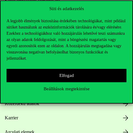
Sajtó:
press@uni-corvinus.hu
Süti és adatkezelés
A legjobb élmények biztosítása érdekében technológiákat, mint például
sütiket használunk az eszközinformációk tárolására és/vagy elérésére.
Ezekhez a technológiákhoz való hozzájárulás lehetővé teszi számunkra
az olyan adatok feldolgozását, mint a böngészési magatartás vagy
egyedi azonosítók ezen az oldalon. A hozzájárulás megtagadása vagy
Hasznos linkek
visszavonása negatívan befolyásolhat bizonyos funkciókat és
jellemzőket.
Nyitvatartás
Elfogad
Beállítások megtekintése
Házirend
Közérdekű adatok
Karrier
Arculati elemek