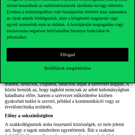
sütiket használunk az eszközinformációk tárolására és/vagy elérésére.
Mivel a szakkollégiumok egyik alapelve
Ezekhez a technológiákhoz való hozzájárulás lehetővé teszi számunkra
az önszerveződés, a szervezet
az olyan adatok feldolgozását, mint a böngészési magatartás vagy
működtetését is a tagok látják el: az
egyedi azonosítók ezen az oldalon. A hozzájárulás megtagadása vagy
elnök, a csapatvezetők, és a különböző
visszavonása negatívan befolyásolhat bizonyos funkciókat és
operatív feladatok ellátói is a tagságból
jellemzőket.
kerülnek ki, általában választás útján.
Elfogad
Ebben minden szakkollégium különbözik: van, ahol nincs is
Beállítások megtekintése
elnöki pozíció, a szervezeti egységek száma különböző, és
máshogy vannak elosztva a feladatok. A terminológia is más:
teamek, szekciók, csapatok, tanácsok adják a szervezet alapjait. A
közös bennük az, hogy tagként nemcsak az adott tudományágban
haladhatsz előre, hanem a szervezet működtetése közben
gyakorlati tudást is szerzel, például a kommunikáció vagy az
érveléstechnika területén.
Előny a sokszínűségben
A szakkollégiumok noha összetartó közösségek, ez nem jelenti
azt, hogy a tagok mindenben egyetértenek. Bár a szakmai