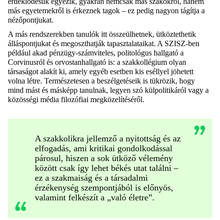
érdeklődésük egyezik, gyakran nemcsak más szakokról, hanem
más egyetemekről is érkeznek tagok – ez pedig nagyon tágítja a
nézőpontjukat.
A más rendszerekben tanulók itt összeülhetnek, ütköztethetik
álláspontjukat és megoszthatják tapasztalataikat. A SZISZ-ben
például akad pénzügy-számviteles, politológus hallgató a
Corvinusról és orvostanhallgató is: a szakkollégium olyan
társaságot alakít ki, amely egyéb esetben kis eséllyel jöhetett
volna létre. Természetesen a beszélgetéseik is tükrözik, hogy
mind mást és másképp tanulnak, legyen szó külpolitikáról vagy a
közösségi média filozófiai megközelítéséről.
A szakkolikra jellemző a nyitottság és az
elfogadás, ami kritikai gondolkodással
párosul, hiszen a sok ütköző vélemény
között csak így lehet békés utat találni –
ez a szakmaiság és a társadalmi
érzékenység szempontjából is előnyös,
valamint felkészít a „való életre”.