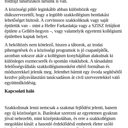
földrajz tanárszakos társunk is van.
A közösségi pillér leginkább abban különbözik egy
diákszervezettől, hogy a legtöbb szakkollégium bentlakási
lehetőséget biztosít. A corvinusos szakkoliknak vagy saját
épületük van – mint a Heller Farkaslakja vagy a SZISZ felújított
épülete a Gellért-hegyen –, vagy valamelyik egyetemi kollégiumi
épületben kaptak helyet.
A beköltözés nem kötelező, hiszen a táborok, az irodai
pihengetések és a közösségi programok is jó csapatépítők,
azonban sokszor akár a kollégium konyhájában alakulnak ki
különleges eszmecserék és spontán vitaklubok. A társadalmi
felelősségvállalás szakkollégiumonként eltérő formában és
módszerekkel jelenik meg. Jelenthet bármit egy óvoda segítésétől
kezdve pályaválasztási tanácsadáson át civil szervezetekkel való
együttműködésig.
Kapcsolati háló
Szakkolisnak lenni nemcsak a szakmai fejlődést jelenti, hanem
egy új közösséget is. Barátokat szerezni az egyetemen gyakran
jóval nehezebb, mint középiskolában, és erre a szakkollégium
megoldást kínál: a hasonló érdeklődésű emberek életre szóló