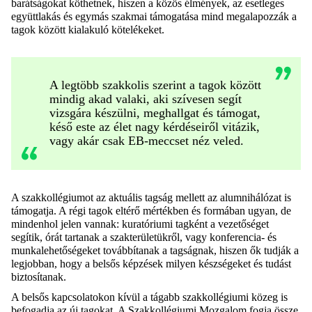
barátságokat köthetnek, hiszen a közös élmények, az esetleges
együttlakás és egymás szakmai támogatása mind megalapozzák a
tagok között kialakuló kötelékeket.
A legtöbb szakkolis szerint a tagok között
mindig akad valaki, aki szívesen segít
vizsgára készülni, meghallgat és támogat,
késő este az élet nagy kérdéseiről vitázik,
vagy akár csak EB-meccset néz veled.
A szakkollégiumot az aktuális tagság mellett az alumnihálózat is
támogatja. A régi tagok eltérő mértékben és formában ugyan, de
mindenhol jelen vannak: kuratóriumi tagként a vezetőséget
segítik, órát tartanak a szakterületükről, vagy konferencia- és
munkalehetőségeket továbbítanak a tagságnak, hiszen ők tudják a
legjobban, hogy a belsős képzések milyen készségeket és tudást
biztosítanak.
A belsős kapcsolatokon kívül a tágabb szakkollégiumi közeg is
befogadja az új tagokat. A Szakkollégiumi Mozgalom fogja össze