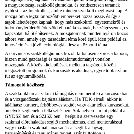
a magyarországi szakkollégiumokat, és rendszeresen tartanak
gyűlést – az Interkollt –, amire minden szakkoli meghívást kap. A
mozgalom a legkülönbözőbb embereket hozza össze, és így a
tagok lehetőséget kapnak, hogy más szakokról, egyetemekről és
tudományterületről érkezőkkel barátkozzanak, beszélgessenek, és
kapcsolati hálót építsenek. A mozgalomnak minden nyáron közös
tábora van, amely egy társadalmi téma köré épül, idén például az
innováció és a jövő technológiája lesz a központi téma.
A corvinusos szakkollégiumok között különösen szoros a kapocs,
hiszen mind gazdasági és társadalomtudományi vonalon
mozognak. A közös kitelepülések mellett a tagságok között
megosztott programok és kurzusok is akadnak, egyre több szálon
fut az együttműködés.
Támogató közösség
A szakkolikban a szakmai támogatás nem merül ki a kurzusokban
és a vizsgaidőszaki bajtárstalálásban. Ha TDK-t írnál, akkor is
találhatsz partnert, felsőbbéves segítőt vagy akár teljes kurzusokat,
amelyek segítenek a felkészítésben. Sok helyen – mint például a
GYDSZ-ben és a SZISZ-ben – beépült a szervezetbe egy
szakmai előrehaladást segítő mechanizmus, ahol mentorálással
vagy másfajta szakmai tanácsadással segítik a tagság
karrierépítését és tanulmányi terveit, akár külföldön is.