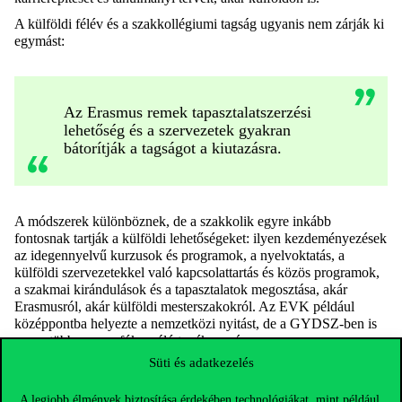
A külföldi félév és a szakkollégiumi tagság ugyanis nem zárják ki
egymást:
Az Erasmus remek tapasztalatszerzési
lehetőség és a szervezetek gyakran
bátorítják a tagságot a kiutazásra.
A módszerek különböznek, de a szakkolik egyre inkább
fontosnak tartják a külföldi lehetőségeket: ilyen kezdeményezések
az idegennyelvű kurzusok és programok, a nyelvoktatás, a
külföldi szervezetekkel való kapcsolattartás és közös programok,
a szakmai kirándulások és a tapasztalatok megosztása, akár
Erasmusról, akár külföldi mesterszakokról. Az EVK például
középpontba helyezte a nemzetközi nyitást, de a GYDSZ-ben is
egyre több az erre fókuszáló tevékenység.
Süti és adatkezelés
A szakmaiság mellett a soft skillek fejlesztése is cél.
A legjobb élmények biztosítása érdekében technológiákat, mint például