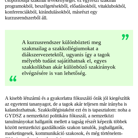
csoportosítja szakmai tevékenységét: ez egyrészt szakmai
programokból, beszélgetésekből, előadásokból, vitaklubokból,
konferenciákból, kirándulásokból, másrészt egy
kurzusrendszerből áll.
A kurzusrendszer különbözteti meg
szakmailag a szakkollégiumokat a
diákszervezetektől, ugyanis így a tagok
mélyebb tudást sajátíthatnak el, egyes
szakkolikban akár különböző szakirányok
elvégzésére is van lehetőség.
A kisebb létszámú és a gyakorlatra fókuszáló órák jól kiegészítik
az egyetemi tananyagot, de a tagok akár teljesen már irányba is
kalandozhatnak. Szakkollégistaként ezt én is tapasztalom: noha a
GYDSZ a nemzetközi politikára fókuszál, a nemzetközi
tanulmányokat hallgatók mellett a tagság részét képezik többek
között nemzetközi gazdálkodás szakon tanulók, joghallgatók,
marketingesek, kommunikáció szakosok, és még történelem-