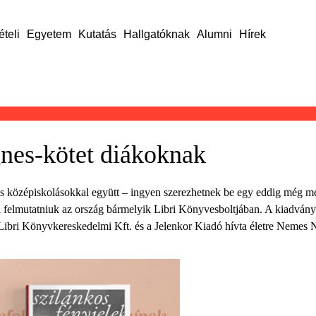
ételi
Egyetem
Kutatás
Hallgatóknak
Alumni
Hírek
es-kötet diákoknak
s középiskolásokkal együtt – ingyen szerezhetnek be egy eddig még m
 felmutatniuk az ország bármelyik Libri Könyvesboltjában. A kiadvány 
ibri Könyvkereskedelmi Kft. és a Jelenkor Kiadó hívta életre Nemes N