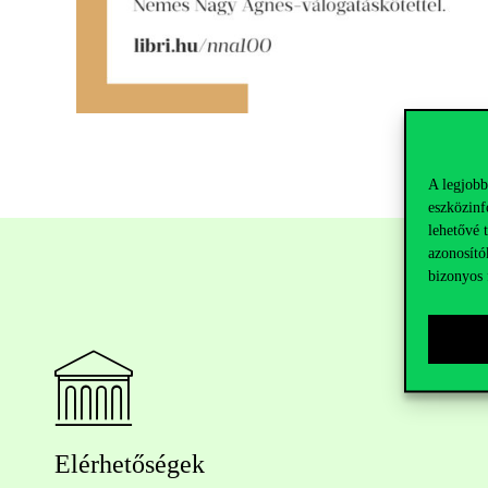
A legjobb
eszközinf
lehetővé 
azonosító
bizonyos 
Elérhetőségek