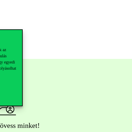
k az
ulás
gy egyedi
olyásolhat
övess minket!