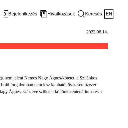
Bejelentkezés
Hivatkozások
Keresés
EN
2022.06.14.
eg nem jelent Nemes Nagy Ágnes-kötetet, a Szilánkos
bolti forgalomban nem lesz kapható, összesen tízezer
agy Ágnes, száz éve született költőnk centenáriuma és a