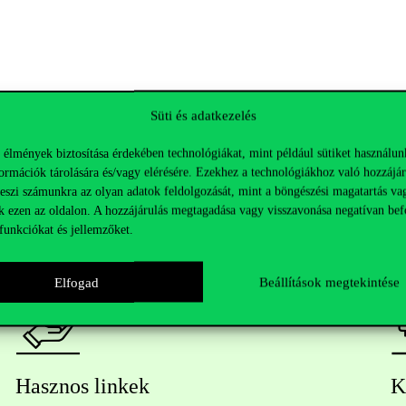
Süti és adatkezelés
 élmények biztosítása érdekében technológiákat, mint például sütiket használun
ormációk tárolására és/vagy elérésére. Ezekhez a technológiákhoz való hozzájár
teszi számunkra az olyan adatok feldolgozását, mint a böngészési magatartás va
k ezen az oldalon. A hozzájárulás megtagadása vagy visszavonása negatívan bef
funkciókat és jellemzőket.
Elfogad
Beállítások megtekintése
Hasznos linkek
K