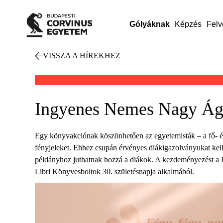
Gólyáknak
Képzés
Felv
VISSZA A HÍREKHEZ
Ingyenes Nemes Nagy Ágn
Egy könyvakciónak köszönhetően az egyetemisták – a fő- é
fényjeleket. Ehhez csupán érvényes diákigazolványukat kell
példányhoz juthatnak hozzá a diákok. A kezdeményezést a L
Libri Könyvesboltok 30. születésnapja alkalmából.