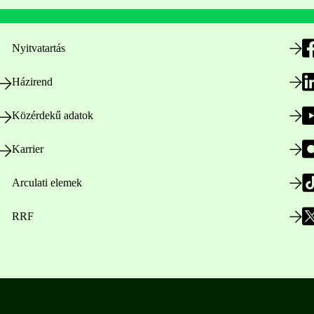
Nyitvatartás
Házirend
Közérdekű adatok
Karrier
Arculati elemek
RRF