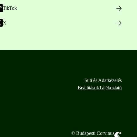
TikTok
X
Süti és Adatkezelés
Beállítások
Tájékoztató
© Budapesti Corvinus