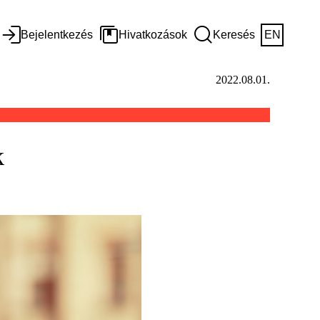
Bejelentkezés
Hivatkozások
Keresés
EN
2022.08.01.
k