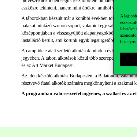
művészeknek lehetőségük lesz többféle hulladék alapanyaggal
eszközre tekinteni, hanem mint értékre, amiből valami újat l
A legjobb
A táborokban készült már a korábbi években több mint 4000
eszközinf
halakat mintázó szoborcsoport, valamint egy sakkfigurákat 
lehetővé 
középpontjában a visszagyűjtött alapanyagokból álló (PET p
azonosító
installáció került, ami korunk egyik legsürgetőbben megoldá
bizonyos 
A camp ideje alatt születő alkotások minden évben több haz
jegyében. A tábori alkotások közül több szerepelt Dubajban
és az Art Market Budapest.
Az idén készülő alkotást Budapesten, a Balatonon, valamint
résztvevő fiatal alkotók számára megkönnyíteni a szakmai kap
A programban való részvétel ingyenes, a szállást és az ét