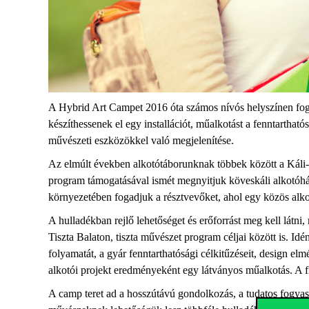
A Hybrid Art Campet 2016 óta számos nívós helyszínen foga
készíthessenek el egy installációt, műalkotást a fenntarthat
művészeti eszközökkel való megjelenítése.
Az elmúlt években alkotótáborunknak többek között a Káli
program támogatásával ismét megnyitjuk köveskáli alkotóházu
környezetében fogadjuk a résztvevőket, ahol egy közös alk
A hulladékban rejlő lehetőséget és erőforrást meg kell látni
Tiszta Balaton, tiszta művészet program céljai között is. I
folyamatát, a gyár fenntarthatósági célkitűzéseit, design el
alkotói projekt eredményeként egy látványos műalkotás. A f
A camp teret ad a hosszútávú gondolkozás, a tudatos fogyasz