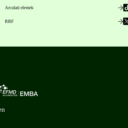
Arculati elemek
RRF
en