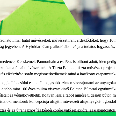
dhatott már fiatal művészeket, művészet iránt érdeklődőket, hogy 10 
óság jegyében. A Hybridart Camp alkotótábor célja a tudatos fogyasztás,
-medence, Kecskemét, Pannonhalma és Pécs is otthont adott, idén pedi
nkat a fiatal művészeknek. A Tiszta Balaton, tiszta művészet projekt k
otás elkészítése során megismerkedhetnek mind a hatékony csapatmunka
, meg kell becsülni és minél magasabb szinten visszajuttatni az anyagoka
dén a több mint 100 éves múltra visszatekintő Balaton Bútorral együtt
méleteit és végigkövethetik, hogyan lesz a fából minőségi design bútor,
iatalok, mentoruk koncepciója alapján művészeti alapanyagként gondoljá
tás és az újrahasznosítás kérdéskörére való reflexióra, és e gondolatok