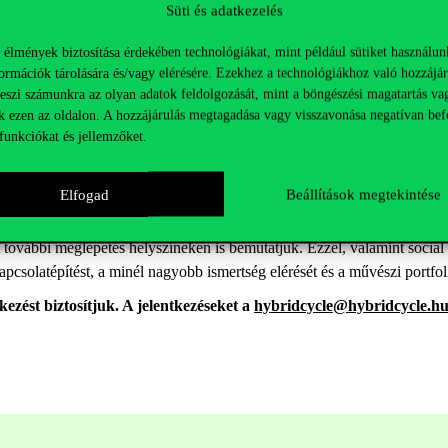
 is megismerkedni, sokszínű technikákat kipróbálni, és a hulladékra nem
Süti és adatkezelés
ehet alkotni, ha egy kicsit más perspektívából szemléljük.
 élmények biztosítása érdekében technológiákat, mint például sütiket használun
 műanyag PET palackból 4 méter magas dinoszauruszt formázó installác
ormációk tárolására és/vagy elérésére. Ezekhez a technológiákhoz való hozzájár
ábrázoló sakk-matt helyzetet is megvalósítottunk több ezer alumínium 
teszi számunkra az olyan adatok feldolgozását, mint a böngészési magatartás va
alackok, fesztiválokon hátrahagyott sátrak, alumínium dobozok, kupako
k ezen az oldalon. A hozzájárulás megtagadása vagy visszavonása negatívan bef
sra váró problémájára, a hulladék kezelésének kérdésére reflektált.
funkciókat és jellemzőket.
ai és gyakran külföldi helyszíneken, városokban, programokon is bemu
, budapesti és balatoni forgalmas köztereken, popup kiállítóterekben é
Elfogad
Beállítások megtekintése
 további meglepetés helyszíneken is bemutatjuk. Ezzel, valamint social
csolatépítést, a minél nagyobb ismertség elérését és a művészi portfoli
kezést biztosítjuk. A jelentkezéseket a
hybridcycle@hybridcycle.h