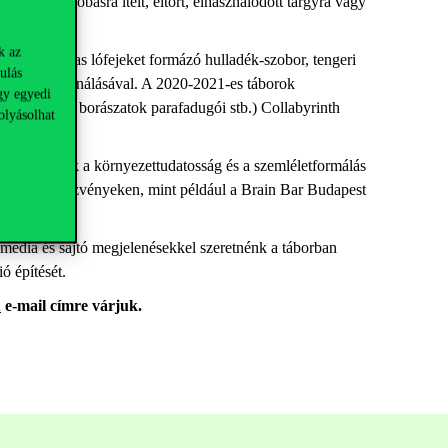
 mint kidobásra ítélt, eltört, elhasználódott tárgyra vagy
k az
ió, hatalmas lófejeket formázó hulladék-szobor, tengeri
ulás
doboz felhasználásával. A 2020-2021-es táborok
gy egyedi
k, balatoni borászatok parafadugói stb.) Collabyrinth
olyásolhat
tatkozhatnak a környezettudatosság és a szemléletformálás
s neves rendezvényeken, mint például a Brain Bar Budapest
 media és sajtó megjelenésekkel szeretnénk a táborban
ó építését.
u
e-mail címre várjuk.