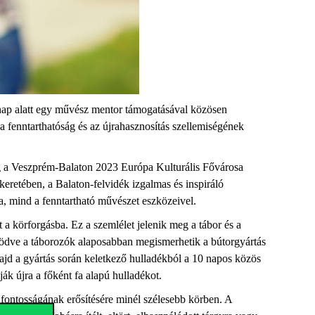
nap alatt egy művész mentor támogatásával közösen
 a fenntarthatóság és az újrahasznosítás szellemiségének
g a Veszprém-Balaton 2023 Európa Kulturális Fővárosa
eretében, a Balaton-felvidék izgalmas és inspiráló
, mind a fenntartható művészet eszközeivel.
t a körforgásba. Ez a szemlélet jelenik meg a tábor és a
működve a táborozók alaposabban megismerhetik a bútorgyártás
 majd a gyártás során keletkező hulladékból a 10 napos közös
k újra a főként fa alapú hulladékot.
 fontosságának erősítésére minél szélesebb körben. A