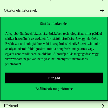
Oktatói elérhetőségek
HUB jelenlegi hallgatóinknak
Süti és adatkezelés
Sajtó:
press@uni-corvinus.hu
A legjobb élmények biztosítása érdekében technológiákat, mint például
sütiket használunk az eszközinformációk tárolására és/vagy elérésére.
Ezekhez a technológiákhoz való hozzájárulás lehetővé teszi számunkra
az olyan adatok feldolgozását, mint a böngészési magatartás vagy
egyedi azonosítók ezen az oldalon. A hozzájárulás megtagadása vagy
visszavonása negatívan befolyásolhat bizonyos funkciókat és
jellemzőket.
Hasznos linkek
Elfogad
Beállítások megtekintése
Nyitvatartás
Házirend