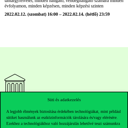
tantárgyfelvétel, minden hallgató, vendéghallgató számára minden
évfolyamon, minden képzésen, minden képzési szinten
2022.02.12. (szombat) 16:00 – 2022.02.14. (hétfő) 23:59
Süti és adatkezelés
Elérhetőségek
A legjobb élmények biztosítása érdekében technológiákat, mint például
sütiket használunk az eszközinformációk tárolására és/vagy elérésére.
Ezekhez a technológiákhoz való hozzájárulás lehetővé teszi számunkra
Telefonszám:
+36 1 482 5000