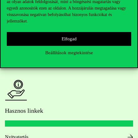
az olyan adatok feldolgozását, mint a böngészési magatartás vagy
egyedi azonosítók ezen az oldalon. A hozzájárulás megtagadása vagy
Kérdésed van a felvételivel kapcsolatban?
visszavonása negatívan befolyásolhat bizonyos funkciókat és
jellemzőket.
Oktatói elérhetőségek
Elfogad
HUB jelenlegi hallgatóinknak
Beállítások megtekintése
Sajtó:
press@uni-corvinus.hu
Hasznos linkek
Nyitvatartás