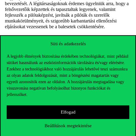
bevezetését. A légitársaságoknak érdemes ügyelniük arra, hogy a
felsővezetőik képzettek és tapasztaltak legyenek, valamint
fejlesszék a pilótaképzést, javítsák a pilóták és szerelők
munkakörülményeit, és szigorúbb karbantartási ellenőrzési
eljárásokat vezessenek be a balesetek csökkentésére.
Süti és adatkezelés
A legjobb élmények biztosítása érdekében technológiákat, mint például
sütiket használunk az eszközinformációk tárolására és/vagy elérésére.
Ezekhez a technológiákhoz való hozzájárulás lehetővé teszi számunkra
az olyan adatok feldolgozását, mint a böngészési magatartás vagy
egyedi azonosítók ezen az oldalon. A hozzájárulás megtagadása vagy
visszavonása negatívan befolyásolhat bizonyos funkciókat és
jellemzőket.
Elfogad
Elérhetőségek
Beállítások megtekintése