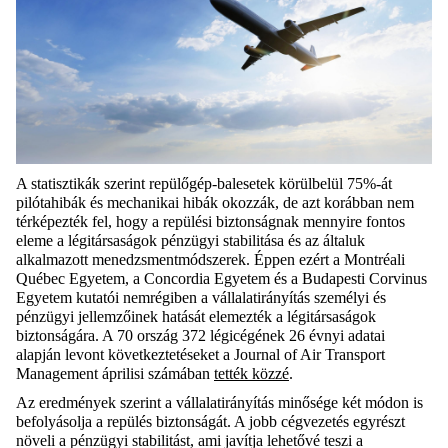
A
statisztikák szerint
repülőgép-balesetek körülbelül 75%-át
pilótahibák és mechanikai hibák
okozzák, de azt korábban nem
térképezték fel, hogy a repülési biztonságnak mennyire fontos
eleme a légitársaságok pénzügyi stabilitása és az általuk
alkalmazott menedzsmentmódszerek. Éppen ezért
a
Montréali
Québec Egyetem, a
Concordia
Egyetem és a Budapesti Corvinus
Egyetem kutatói
nemrégiben a
vállalatirányítás személyi és
pénzügyi jellemzőinek hatását
elemezték
a légitársaságok
biztonságára. A 70 ország 372 légicégének 26 évnyi adatai
alapján levont következtetéseket a
Journal of Air
Transport
Management
áprilisi számában
tették közzé
.
Az eredmények szerint a vállalatirányítás minősége két módon is
befolyásolja a repülés biztonságát. A jobb cégvezetés egyrészt
növeli a pénzügyi stabilitást, ami javítja lehetővé teszi a