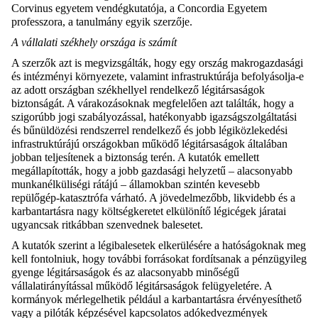
Corvinus egyetem vendégkutatója, a
Concordia
Egyetem
professzora, a tanulmány egyik szerzője.
A
vállalati s
zékhely országa is számít
A szerzők azt is megvizsgálták, hogy egy ország makrogazdasági
és intézményi környezete, valamint infrastruktúrája befolyásolja-e
az adott országban székhellyel rendelkező légitársaságok
biztonságát. A várakozásoknak megfelelően azt találták, hogy a
szigorúbb jogi szabályozással, hatékonyabb igazságszolgáltatási
és bűnüldözési rendszerrel rendelkező és jobb légiközlekedési
infrastruktúrájú országokban működő légitársaságok általában
jobban teljesítenek a biztonság terén. A
kutatók emellett
megállapították, hogy a
jobb gazdasági helyzetű – alacsonyabb
munkanélküliségi rátájú –
államokban
szintén kevesebb
repülőgép-
katasztrófa várható.
A jövedelmezőbb, likvidebb és a
karbantartásra nagy költségkeretet elkülönítő légicégek járatai
ugyancsak ritkábban szenvednek balesetet.
A kutatók szerint a légibalesetek elkerülésére a hatóságoknak meg
kell fontolniuk, hogy további forrásokat fordítsanak a pénzügyileg
gyenge légitársaságok és az alacsonyabb minőségű
vállalatirányítással működő légitársaságok felügyeletére. A
kormányok mérlegelhetik például a karbantartásra érvényesíthető
vagy a pilóták képzésével kapcsolatos adókedvezmények