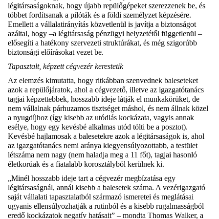
légitársaságoknak, hogy újabb repülőgépeket szerezzenek be, és
többet fordítsanak a pilóták és a földi személyzet képzésére.
Emellett a vállalatirányítás közvetlenül is javítja a biztonságot
azáltal, hogy –a légitársaság pénzügyi helyzetétől függetlenül –
elősegíti a hatékony szervezeti struktúrákat, és még szigorúbb
biztonsági előírásokat vezet be.
Tapasztalt
, képzett
cégvezér
kerestetik
Az elemzés kimutatta, hogy ritkábban szenvednek baleseteket
azok a repülőjáratok, ahol a cégvezető, illetve az igazgatótanács
tagjai képzettebbek, hosszabb ideje látják el munkakörüket, de
nem vállalnak párhuzamos tisztséget máshol, és nem állnak közel
a nyugdíjhoz (így kisebb az utódlás kockázata, vagyis annak
esélye, hogy egy kevésbé alkalmas utód tölti be a posztot).
Kevésbé hajlamosak a balesetekre azok a légitársaságok is, ahol
az igazgatótanács nemi aránya kiegyensúlyozottabb, a testület
létszáma nem nagy (nem haladja meg a 11 főt), tagjai hasonló
életkorúak és a fiatalabb korosztályból kerülnek ki.
„Minél hosszabb ideje tart a cégvezér megbízatása egy
légitársaságnál, annál kisebb a balesetek száma. A vezérigazgató
saját vállalati tapasztalatból származó ismeretei és meglátásai
ugyanis ellensúlyozhatják a rutinból és a kisebb rugalmasságból
eredő kockázatok negatív hatásait” – mondta Thomas Walker, a