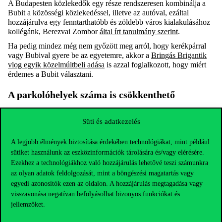
A Budapesten közlekedők egy része rendszeresen kombinálja a
Bubit a közösségi közlekedéssel, illetve az autóval, ezáltal
hozzájárulva egy fenntarthatóbb és zöldebb város kialakulásához
kollégánk, Berezvai Zombor
által írt tanulmány szerint
.
Ha pedig mindez még nem győzött meg arról, hogy kerékpárral
vagy Bubival gyere be az egyetemre, akkor a
Bringás Brigantik
vlog egyik közelmúltbeli adása
is azzal foglalkozott, hogy miért
érdemes a Bubit választani.
A parkolóhelyek száma is csökkenthető
A fenntarthatóbb közlekedés terjedése nemcsak a levegő
Süti és adatkezelés
minőségére, hanem a szükséges parkolóhelyek számára is hatással
lehet, melyeket így visszaadhatunk a gyalogosnak vagy éppen a
A legjobb élmények biztosítása érdekében technológiákat, mint például
természetnek is.
sütiket használunk az eszközinformációk tárolására és/vagy elérésére.
A Gellért Campus felújítása során 57 százalékkal csökkent a
Ezekhez a technológiákhoz való hozzájárulás lehetővé teszi számunkra
parkolóhelyek területe, ami kiemelt szempont volt a fejlesztés
az olyan adatok feldolgozását, mint a böngészési magatartás vagy
során a zöldfelület nagyságának növelése mellett. Ez a tervezési
egyedi azonosítók ezen az oldalon. A hozzájárulás megtagadása vagy
szempont a teljes, egyetemhez tartozó parkolók területét is
visszavonása negatívan befolyásolhat bizonyos funkciókat és
csaknem 30 százalékkal csökkentette.
jellemzőket.
A 2380 négyzetméter helyett most 1024 négyzetmétert foglalnak
el a parkolók a Gellért Campuson, ahol elektromosautó-töltő és