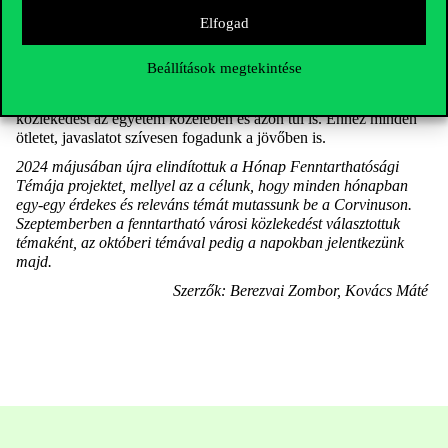
kimondottan carpooling-szolgáltatásnak fenntartott terület is
Elfogad
elérhető. Ez egyébként az
épületet arany fenntarthatósági
fokozatra
minősítő LEED-rendszerben is szempont volt.
Beállítások megtekintése
A Corvinus Green projektben a továbbiakban is odafigyelünk
arra, hogy támogassuk és erősítsük a fenntartható városi
közlekedést az egyetem közelében és azon túl is. Ehhez minden
ötletet, javaslatot szívesen fogadunk a jövőben is.
2024 májusában újra elindítottuk a Hónap Fenntarthatósági
Témája projektet, mellyel az a célunk, hogy minden hónapban
egy-egy érdekes és releváns témát mutassunk be a Corvinuson.
Szeptemberben a fenntartható városi közlekedést választottuk
témaként, az októberi témával pedig a napokban jelentkezünk
majd.
Szerzők: Berezvai Zombor, Kovács Máté