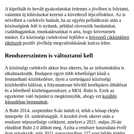
A kipróbált és bevált gyakorlatokat érdemes a jövőben is folytatni,
valamint új kihívásokat keresni a következő lépcsőfokhoz. Az is
növelheti a cselekvés hatását, ha az egyéni próbálkozás után a
közösségünk felé is nyitunk, például rávesszük barátainkat,
családtagjainkat, munkatársainkat is arra, hogy kövessenek
minket. Ez közösségi cselekvéssé fejlődve a
felvezető cikkünkben
elképzelt
pozitív jövőkép megvalósításának kulcsa lehet.
Rendszerszinten is változtatni kell
A közösségi cselekvés akkor lesz sikeres, ha az infrastruktúra is
alkalmazkodik. Budapest egyre több lehetőséget kínál a
fenntartható közlekedésre, ilyen a szerteágazó közösségi
közlekedési hálózat, a folyamatosan bővülő kerékpáros úthálózat
és a bérelhető közbringarendszer, a MOL Bubi is. Ezek az
egyetemre való bejutást is megkönnyítik, ahogy ezt
korábbi
írásunkban bemutattuk
.
A Bubi 2014. szeptember 8-án indult el, tehát a hónap elején
ünnepelte 10. születésnapját. A kezdeti évek sikerei után a
rendszer népszerűsége csökkent, amelyet a 2021. május 20-án
elindított Bubi 2.0 állított meg. Azóta a rendszer használata évről
évre növekszik: míg 2021 augusztusában 227 ezer bérlés történt,