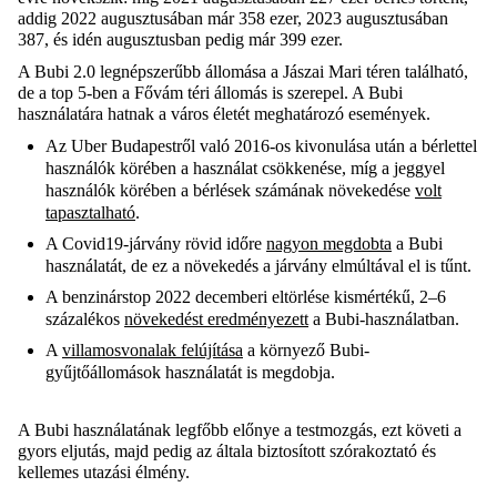
addig 2022 augusztusában már 358 ezer, 2023 augusztusában
387, és idén augusztusban pedig már 399 ezer.
A Bubi 2.0 legnépszerűbb állomása a Jászai Mari téren található,
de a top 5-ben a Fővám téri állomás is szerepel. A Bubi
használatára hatnak a város életét meghatározó események.
Az Uber Budapestről való 2016-os kivonulása után a bérlettel
használók körében a használat csökkenése, míg a jeggyel
használók körében a bérlések számának növekedése
volt
tapasztalható
.
A Covid19-járvány rövid időre
nagyon megdobta
a Bubi
használatát, de ez a növekedés a járvány elmúltával el is tűnt.
A benzinárstop 2022 decemberi eltörlése kismértékű, 2–6
százalékos
növekedést eredményezett
a Bubi-használatban.
A
villamosvonalak felújítása
a környező Bubi-
gyűjtőállomások használatát is megdobja.
A Bubi használatának legfőbb előnye a testmozgás, ezt követi a
gyors eljutás, majd pedig az általa biztosított szórakoztató és
kellemes utazási élmény.