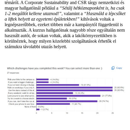
témáról. A Corporate Sustainability and CSR tárgy nemzetközi és
magyar hallgatóinál például a
“Sétálj hétköznaponként is, ha csak
1-2 megállót kellene utaznod!”
, valamint a
“Használd a lépcsőket
a liftek helyett az egyetemi épületekben!”
kihívások voltak a
legnépszerűbbek, ezeket többen már a kampánytól függetlenül is
alkalmazták. A kurzus hallgatóinak nagyobb része egyáltalán nem
használt autót, de sokan voltak, akik a lakókörnyezetükben is
körülnéztek, hogy milyen közelebbi szolgáltatások érhetők el
számukra távolabbi utazás helyett.