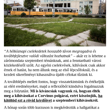
“A hétköznapi cselekedetek hosszabb távon megragadva és
továbbfejlesztve valódi változást hozhatnak”
– akár ez is lehetne a
zárómondata szeptemberi témánknak, ami a fenntartható városi
közlekedésről szólt. Az egyéni cselekvések, kihívások csak akkor
érnek el hatást, ha nem állunk meg az első lépcsőfoknál, és a
kezdeti sikerélményt kihasználva újabb célokat tűzünk ki.
A továbblépés mellett fontos, hogy visszatekintsünk és értékeljük
az elért eredményeket, majd a reflexióból kiindulva fogalmazzuk
meg a folytatást.
Mi is kíváncsiak vagyunk rá, hogyan élték
meg a kihívásokat a Corvinus polgárai, ezért köszönjük,
ha
kitöltöd ezt a rövid kérdőívet
a szeptemberi kihívásokról.
A hónap során több kurzuson is megkérdeztük a hallgatókat a