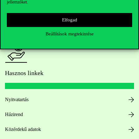
jellemzőket.
HUB jelenlegi hallgatóinknak
Elfogad
Sajtó:
press@uni-corvinus.hu
Beállítások megtekintése
Hasznos linkek
Nyitvatartás
Házirend
Közérdekű adatok