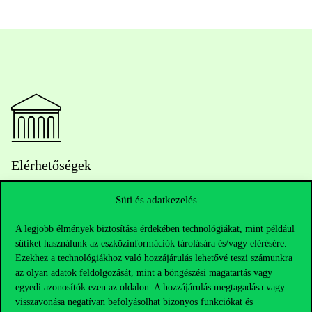
Elérhetőségek
Süti és adatkezelés
Telefonszám:
+36 1 482 5000
A legjobb élmények biztosítása érdekében technológiákat, mint például
sütiket használunk az eszközinformációk tárolására és/vagy elérésére.
Ezekhez a technológiákhoz való hozzájárulás lehetővé teszi számunkra
Kérdésed van a felvételivel kapcsolatban?
az olyan adatok feldolgozását, mint a böngészési magatartás vagy
egyedi azonosítók ezen az oldalon. A hozzájárulás megtagadása vagy
Oktatói elérhetőségek
visszavonása negatívan befolyásolhat bizonyos funkciókat és