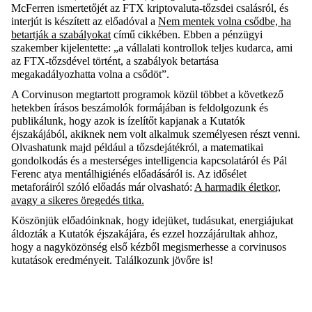
McFerren ismertetőjét az FTX kriptovaluta-tőzsdei csalásról, és
interjút is készített az előadóval a
Nem mentek volna csődbe, ha
betartják a szabályokat
című cikkében. Ebben a pénzügyi
szakember kijelentette: „a vállalati kontrollok teljes kudarca, ami
az FTX-tőzsdével történt, a szabályok betartása
megakadályozhatta volna a csődöt”.
A Corvinuson megtartott programok közül többet a következő
hetekben írásos beszámolók formájában is feldolgozunk és
publikálunk, hogy azok is ízelítőt kapjanak a Kutatók
éjszakájából, akiknek nem volt alkalmuk személyesen részt venni.
Olvashatunk majd például a tőzsdejátékról, a matematikai
gondolkodás és a mesterséges intelligencia kapcsolatáról és Pál
Ferenc atya mentálhigiénés előadásáról is. Az idősélet
metaforáiról szóló előadás már olvasható:
A harmadik életkor,
avagy a sikeres öregedés titka.
Köszönjük előadóinknak, hogy idejüket, tudásukat, energiájukat
áldozták a Kutatók éjszakájára, és ezzel hozzájárultak ahhoz,
hogy a nagyközönség első kézből megismerhesse a corvinusos
kutatások eredményeit. Találkozunk jövőre is!