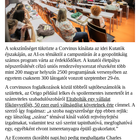
A sokszínűséget tükrözte a Corvinus kínálata az idei Kutatók
éjszakáján, az AI-os témáktól a campustúrán át a geopolitikáig
számos program várta az érdeklődőket. A kutatói életpálya
népszerűsítését célzó uniós rendezvénysorozat részeként több
mint 200 magyar helyszín 2500 programjának versenyében az
egyetem csaknem 300 látogatót vonzott szeptember 29-én.
A corvinusos foglalkozások közül többről sajtóbeszámolók is
születtek, az Origo például lelkes és spoilermentes ismertetőt írt a
számviteles szabadulószobáról
Elrabolták egy vállalat
főkönyvelőjét, 50 ezer euró váltságdíjat követelnek érte
címmel. A
szerző így fogalmaz: „a szoba nagyszerűsége épp ebben rejlik:
egy látszólag „száraz” témával kínál valódi rejtvényfejtési
izgalmakat, valamint tesz szó szerint tapinthatóvá, megfoghatóvá
egy, egyébként elvont ismeretanyagra épülő gyakorlatot.”
Az Economx (korábbi napi.hu) pedig meghallgatta Charles