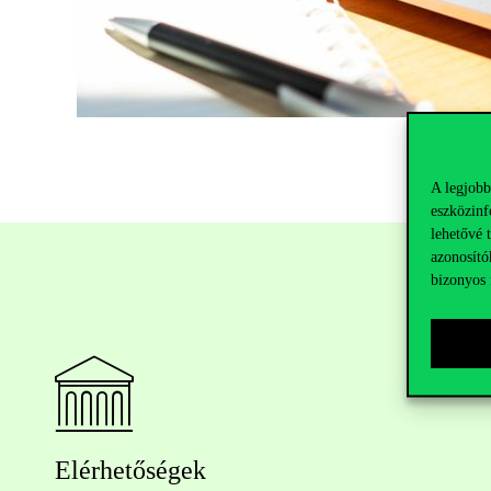
A legjobb
eszközinf
lehetővé 
azonosító
bizonyos 
Elérhetőségek