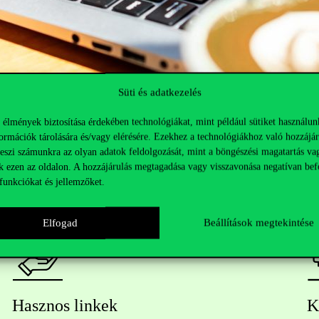
Süti és adatkezelés
 élmények biztosítása érdekében technológiákat, mint például sütiket használun
ormációk tárolására és/vagy elérésére. Ezekhez a technológiákhoz való hozzájár
teszi számunkra az olyan adatok feldolgozását, mint a böngészési magatartás va
k ezen az oldalon. A hozzájárulás megtagadása vagy visszavonása negatívan bef
funkciókat és jellemzőket.
Elfogad
Beállítások megtekintése
Hasznos linkek
K