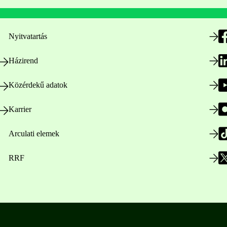
Nyitvatartás
Házirend
Közérdekű adatok
Karrier
Arculati elemek
RRF