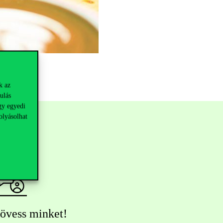
k az
ulás
gy egyedi
olyásolhat
övess minket!