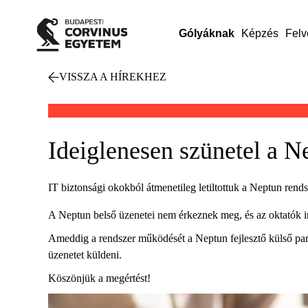
Gólyáknak
Képzés
Felv
VISSZA A HÍREKHEZ
Ideiglenesen szünetel a N
IT biztonsági okokból átmenetileg letiltottuk a Neptun rendsz
A Neptun belső üzenetei nem érkeznek meg, és az oktatók ir
Ameddig a rendszer működését a Neptun fejlesztő külső partn
üzenetet küldeni.
Köszönjük a megértést!