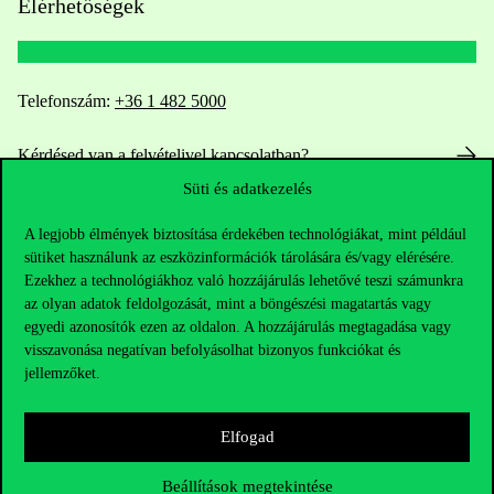
Elérhetőségek
Telefonszám:
+36 1 482 5000
Kérdésed van a felvételivel kapcsolatban?
Süti és adatkezelés
Oktatói elérhetőségek
A legjobb élmények biztosítása érdekében technológiákat, mint például
sütiket használunk az eszközinformációk tárolására és/vagy elérésére.
HUB jelenlegi hallgatóinknak
Ezekhez a technológiákhoz való hozzájárulás lehetővé teszi számunkra
az olyan adatok feldolgozását, mint a böngészési magatartás vagy
Sajtó:
press@uni-corvinus.hu
egyedi azonosítók ezen az oldalon. A hozzájárulás megtagadása vagy
visszavonása negatívan befolyásolhat bizonyos funkciókat és
jellemzőket.
Elfogad
Beállítások megtekintése