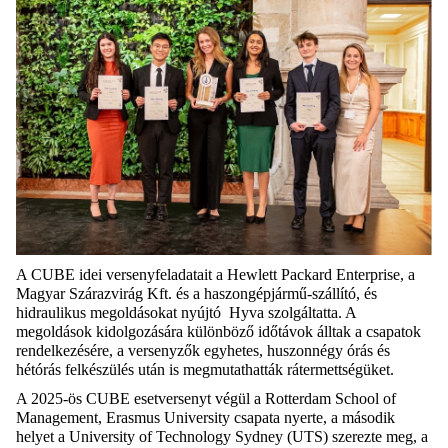
A CUBE idei versenyfeladatait a
Hewlett
Packard Enterprise, a
Magyar Szárazvirág Kft. és a haszongépjármű-szállító, és
hidraulikus megoldásokat nyújtó
Hyva
szolgáltatta. A
megoldások kidolgozására különböző időtávok álltak a csapatok
rendelkezésére, a versenyzők egyhetes, huszonnégy órás és
hétórás felkészülés után is megmutathatták rátermettségüket.
A
2025-ös CUBE esetversenyt
végül
a Rotterdam
School
of
Management, Erasmus University csapata nyerte,
a második
helyet a University of
Technology
Sydney (UTS)
szerezte meg, a