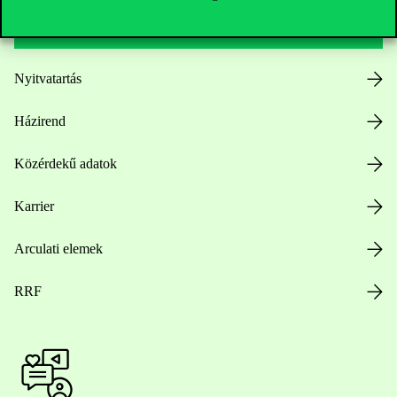
Hasznos linkek
Nyitvatartás
Házirend
Közérdekű adatok
Karrier
Arculati elemek
RRF