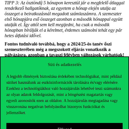
TIPP 3: Az ösztöndíj 5 hónapon keresztül jár a megfelelő átlaggal
rendelkező hallgatóknak, az egyetem a hónap elején utalja az
összeget a beiratkozásnál megadott számlaszámra. A szemeszter
első hónapjára eső összeget azonban a második hónappal együtt
utalják el. Így attól sem kell megijedni, ha csak a második
hónapban bírálják el a kérelmet, érdemes számolni tehát egy pár
hetes átfutási idővel.
Fontos tudnivaló továbbá, hogy a 2024/25-ös tanév őszi
szemeszterében még a megszokott eljárás vonatkozik a
pályázásra, azonban a tavaszi félévben változások várhatóak!
Ahhoz, hogy ne maradj le semmilyen fontos információról,
Süti és adatkezelés
kövesd aktívan a Corvinus Egyetem és a Közgazdász Online
platformjait.
A legjobb élmények biztosítása érdekében technológiákat, mint például
sütiket használunk az eszközinformációk tárolására és/vagy elérésére.
Ezekhez a technológiákhoz való hozzájárulás lehetővé teszi számunkra
az olyan adatok feldolgozását, mint a böngészési magatartás vagy
egyedi azonosítók ezen az oldalon. A hozzájárulás megtagadása vagy
visszavonása negatívan befolyásolhat bizonyos funkciókat és
jellemzőket.