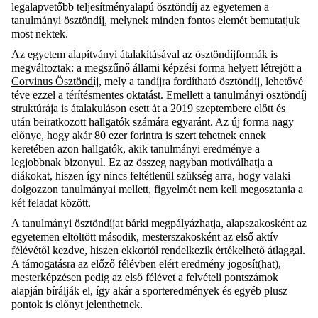
legalapvetőbb teljesítményalapú ösztöndíj az egyetemen a
tanulmányi ösztöndíj, melynek minden fontos elemét bemutatjuk
most nektek.
Az egyetem alapítványi átalakításával az ösztöndíjformák is
megváltoztak: a megszűnő állami képzési forma helyett létrejött a
Corvinus Ösztöndíj
, mely a tandíjra fordítható ösztöndíj, lehetővé
téve ezzel a térítésmentes oktatást. Emellett a tanulmányi ösztöndíj
struktúrája is átalakuláson esett át a 2019 szeptembere előtt és
után beiratkozott hallgatók számára egyaránt. Az új forma nagy
előnye, hogy akár 80 ezer forintra is szert tehetnek ennek
keretében azon hallgatók, akik tanulmányi eredménye a
legjobbnak bizonyul. Ez az összeg nagyban motiválhatja a
diákokat, hiszen így nincs feltétlenül szükség arra, hogy valaki
dolgozzon tanulmányai mellett, figyelmét nem kell megosztania a
két feladat között.
A tanulmányi ösztöndíjat bárki megpályázhatja, alapszakosként az
egyetemen eltöltött második, mesterszakosként az első aktív
félévétől kezdve, hiszen ekkortól rendelkezik értékelhető átlaggal.
A támogatásra az előző félévben elért eredmény jogosít(hat),
mesterképzésen pedig az első félévet a felvételi pontszámok
alapján bírálják el, így akár a sporteredmények és egyéb plusz
pontok is előnyt jelenthetnek.