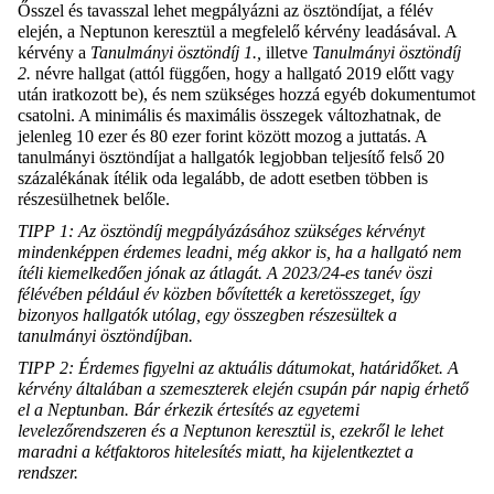
Ősszel és tavasszal lehet megpályázni az ösztöndíjat, a félév
elején, a Neptunon keresztül a megfelelő kérvény leadásával. A
kérvény a
Tanulmányi ösztöndíj 1.,
illetve
Tanulmányi ösztöndíj
2.
névre hallgat (attól függően, hogy a hallgató 2019 előtt vagy
után iratkozott be), és nem szükséges hozzá egyéb dokumentumot
csatolni. A minimális és maximális összegek változhatnak, de
jelenleg 10 ezer és 80 ezer forint között mozog a juttatás. A
tanulmányi ösztöndíjat a hallgatók legjobban teljesítő felső 20
százalékának ítélik oda legalább, de adott esetben többen is
részesülhetnek belőle.
TIPP 1: Az ösztöndíj megpályázásához szükséges kérvényt
mindenképpen érdemes leadni, még akkor is, ha a hallgató nem
ítéli kiemelkedően jónak az átlagát. A 2023/24-es tanév öszi
félévében például év közben bővítették a keretösszeget, így
bizonyos hallgatók utólag, egy összegben részesültek a
tanulmányi ösztöndíjban.
TIPP 2: Érdemes figyelni az aktuális dátumokat, határidőket. A
kérvény általában a szemeszterek elején csupán pár napig érhető
el a Neptunban. Bár érkezik értesítés az egyetemi
levelezőrendszeren és a Neptunon keresztül is, ezekről le lehet
maradni a kétfaktoros hitelesítés miatt, ha kijelentkeztet a
rendszer.