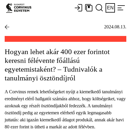
EN
2024.08.13.
Hogyan lehet akár 400 ezer forintot
keresni félévente főállású
egyetemistaként? – Tudnivalók a
tanulmányi ösztöndíjról
A Corvinus remek lehetőségeket nyújt a kiemelkedő tanulmányi
eredményt elérő hallgatói számára ahhoz, hogy költségeiket, vagy
azoknak egy részét ösztöndíjakból fedezzék. A tanulmányi
ösztöndíj pedig az egyetemen elérhető egyik legmagasabb
juttatás: aki igazán kiemelkedő átlagot produkál, annak akár havi
80 ezer forint is ütheti a markát az adott félévben.