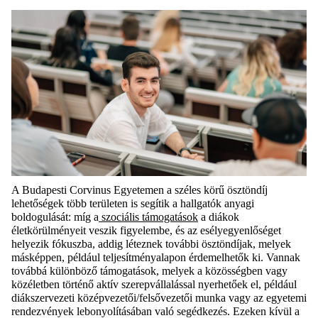
A Budapesti Corvinus Egyetemen a széles körű ösztöndíj
lehetőségek több területen is segítik a hallgatók anyagi
boldogulását: míg a
szociális támogatások
a diákok
életkörülményeit veszik figyelembe, és az esélyegyenlőséget
helyezik fókuszba, addig léteznek további ösztöndíjak, melyek
másképpen, például teljesítményalapon érdemelhetők ki. Vannak
továbbá különböző támogatások, melyek a közösségben vagy
közéletben történő aktív szerepvállalással nyerhetőek el, például
diákszervezeti középvezetői/felsővezetői munka vagy az egyetemi
rendezvények lebonyolításában való segédkezés. Ezeken kívül a