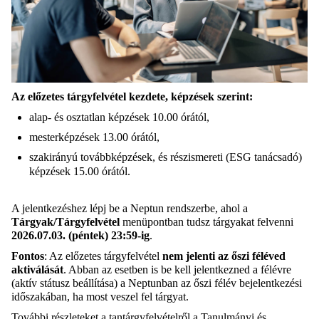
Az előzetes tárgyfelvétel kezdete, képzések szerint:
alap- és osztatlan képzések 10.00 órától,
mesterképzések 13.00 órától,
szakirányú továbbképzések, és részismereti (ESG tanácsadó)
képzések 15.00 órától.
A jelentkezéshez lépj be a Neptun rendszerbe, ahol a
Tárgyak/Tárgyfelvétel
menüpontban tudsz tárgyakat felvenni
2026.07.03. (péntek) 23:59-ig
.
Fontos
: Az előzetes tárgyfelvétel
nem jelenti az őszi féléved
aktiválását
. Abban az esetben is be kell jelentkezned a félévre
(aktív státusz beállítása) a Neptunban az őszi félév bejelentkezési
időszakában, ha most veszel fel tárgyat.
További részleteket a tantárgyfelvételről a
Tanulmányi és