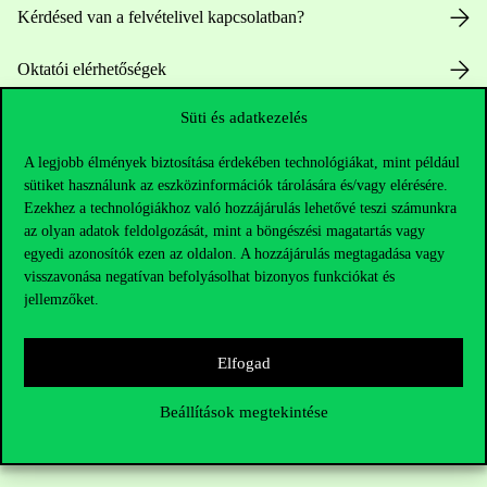
Kérdésed van a felvételivel kapcsolatban?
Oktatói elérhetőségek
Süti és adatkezelés
HUB jelenlegi hallgatóinknak
A legjobb élmények biztosítása érdekében technológiákat, mint például
Sajtó:
press@uni-corvinus.hu
sütiket használunk az eszközinformációk tárolására és/vagy elérésére.
Ezekhez a technológiákhoz való hozzájárulás lehetővé teszi számunkra
az olyan adatok feldolgozását, mint a böngészési magatartás vagy
egyedi azonosítók ezen az oldalon. A hozzájárulás megtagadása vagy
visszavonása negatívan befolyásolhat bizonyos funkciókat és
jellemzőket.
Hasznos linkek
Elfogad
Beállítások megtekintése
Nyitvatartás