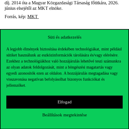
díj. 2014 óta a Magyar Közgazdasági Társaság főtitkára, 2026.
június elsejétől az MKT elnöke.
Forrás, kép:
MKT
Süti és adatkezelés
A legjobb élmények biztosítása érdekében technológiákat, mint például
sütiket használunk az eszközinformációk tárolására és/vagy elérésére.
Ezekhez a technológiákhoz való hozzájárulás lehetővé teszi számunkra
az olyan adatok feldolgozását, mint a böngészési magatartás vagy
egyedi azonosítók ezen az oldalon. A hozzájárulás megtagadása vagy
visszavonása negatívan befolyásolhat bizonyos funkciókat és
jellemzőket.
Elfogad
Elérhetőségek
Beállítások megtekintése