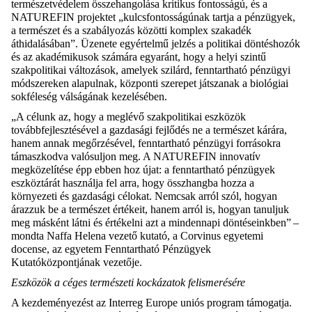
természetvédelem összehangolása kritikus fontosságú, és a
NATUREFIN projektet „kulcsfontosságúnak tartja a pénzügyek,
a természet és a szabályozás közötti komplex szakadék
áthidalásában”. Üzenete egyértelmű jelzés a politikai döntéshozók
és az akadémikusok számára egyaránt, hogy a helyi szintű
szak
politikai
változások
, amely
ek
szilárd, fenntartható pénzügyi
módszereken alapul
nak
, központi szerepet játsz
anak
a biológiai
sokféleség válságának kezel
ésében.
„A célunk az, hogy a meglévő szakpolitikai eszközök
továbbfejlesztésével a gazdasági fejlődés ne a természet kárára,
hanem annak megőrzésével, fenntartható pénzügyi forrásokra
támaszkodva valósuljon meg. A NATUREFIN innovatív
megközelítése épp ebben hoz újat: a fenntartható pénzügyek
eszköztárát használja fel arra, hogy összhangba hozza a
környezeti és gazdasági célokat. Nemcsak arról szól, hogyan
árazzuk be a természet értékeit, hanem arról is, hogyan tanuljuk
meg másként látni és értékelni azt a mindennapi döntéseinkben” –
mondta
Naffa
Helena vezető kutató, a Corvinus egyetemi
docense, az egyetem Fenntartható Pénzügyek
Kutatóközpontjának vezetője.
Eszközök a céges természeti kockázatok felismerésére
A kezdeményezést az
Interreg
Europe uniós program támogatja.