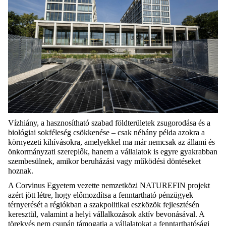
Vízhiány, a
hasznosítható
szabad földterületek
zsugorodása
és a
biológiai sokféleség csökkenése – csak néhány példa azokra a
környezeti kihívásokra, amelyekkel ma már nemcsak az állami és
önkormányzati szereplők, hanem a vállalatok is egyre gyakrabban
szembesülnek, amikor beruházási vagy működési döntéseket
hoznak.
A Corvinus Egyetem vezette nemzetközi
NATUREFIN
projekt
azért jött létre, hogy előmozdítsa a fenntartható pénzügyek
térnyerését a régiókban a szakpolitikai eszközök fejlesztésén
keresztül,
valamint a helyi vállalkozások aktív bevonásával. A
törekvés nem csupán támogatja a vállalatokat a fenntarthatósági