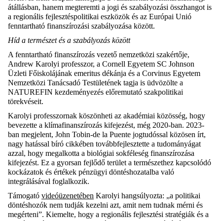
átállásban, hanem megteremti a jogi és szabályozási összhangot is
a regionális fejlesztéspolitikai eszközök és az Európai Unió
fenntartható finanszírozási szabályozása között.
Híd a természet és a szabályozás között
A fenntartható finanszírozás vezető nemzetközi szakértője,
Andrew
Karolyi
professzor, a
Cornell
Egyetem SC Johnson
Üzleti Főiskol
ájának emeritus dékánja és a Corvinus Egyetem
Nemzetközi Tanácsadó Testületének tagja is üdvözölte a
NATUREFIN kezdeményezés
előremutató
szakpolitikai
törekvéseit.
Karolyi
professzor
nak köszönheti az akadémiai közösség, hogy
bevezette a klímafinanszírozás kifejezést, még 2020-ban. 2023-
ban megjelent, John
Tobin
-de la
Puente
jogtudóssal közösen írt,
nagy hatással bíró cikkében továbbfejlesztette a tudományágat
azzal, hogy megalkotta a biológiai sokféleség finanszírozása
kifejezést. Ez a gyorsan fejlődő terület a természethez kapcsolódó
kockázatok és értékek pénzügyi döntéshozatalba való
integrálásával foglalkozik
.
Támogató
videóüzenetében
Karolyi
hangsúlyoz
t
a
:
„a politikai
döntéshozók nem tudják kezelni azt, amit nem tudnak mérni és
megérteni”. Kiemel
te
, hogy a regionális fejlesztési stratégiák és a