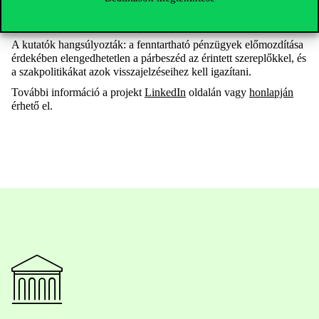
és helyszíni látogatásokra is sor került, többek között fenntartható
élelmiszeripari vállalkozásoknál.
A kutatók hangsúlyozták: a fenntartható pénzügyek előmozdítása
érdekében elengedhetetlen a párbeszéd az érintett szereplőkkel, és
a szakpolitikákat azok visszajelzéseihez kell igazítani.
További
információ
a
projekt
LinkedIn
oldalán
vagy
honlapján
érhető
el.