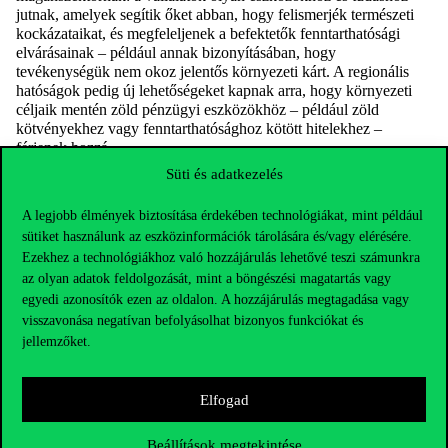
jutnak, amelyek segítik őket abban, hogy felismerjék természeti
kockázataikat, és megfeleljenek a befektetők fenntarthatósági
elvárásainak – például annak bizonyításában, hogy
tevékenységük nem okoz jelentős környezeti kárt. A regionális
hatóságok pedig új lehetőségeket kapnak arra, hogy környezeti
céljaik mentén zöld pénzügyi eszközökhöz – például zöld
kötvényekhez vagy fenntarthatósághoz kötött hitelekhez –
férjenek hozzá.
Süti és adatkezelés
Az első eredmények
A programindító találkozót és az első tanulmányutat 2025
A legjobb élmények biztosítása érdekében technológiákat, mint például
júniusában tartották Budapesten és Kaposváron. A Budapesti
sütiket használunk az eszközinformációk tárolására és/vagy elérésére.
Corvinus Egyetem
FinLab
pénzügyi laborjában a konzorciumi
Ezekhez a technológiákhoz való hozzájárulás lehetővé teszi számunkra
partnerek hat európai vállalat biodiverzitási kockázatait elemezték
az olyan adatok feldolgozását, mint a böngészési magatartás vagy
műholdfelvételek és pénzügyi adatok segítségével. Azt vizsgálták,
egyedi azonosítók ezen az oldalon. A hozzájárulás megtagadása vagy
hogy olyan környezeti tényezők, mint a vízhiány, az erdőtüzek, a
biológiai sokféleség állapota vagy a természetbarát
visszavonása negatívan befolyásolhat bizonyos funkciókat és
vállalatirányítás, miként hatnak a befektetési döntésekre, a
jellemzőket.
szabályozási megfelelésre és a fenntarthatósági értékelésekre. Az
elemzett cégek erősen függenek az ökoszisztéma-
szolgáltatásoktól, ami a természethez kapcsolódó fizikai
Elfogad
kockázatok egyik legfontosabb indikátora.
A rendezvényen emellett workshopokra, szakmai prezentációkra
Beállítások megtekintése