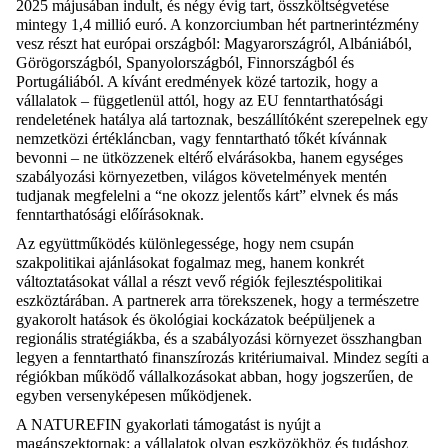
2025 május
á
ban indult, és négy évig tart, összköltségvetése
mintegy 1,4 millió euró. A konzorciumban hét partnerintézmény
vesz részt hat európai országból: Magyarországról, Albániából,
Görögországból, Spanyolországból, Finnországból és
Portugáliából. A kívánt eredmények közé tartozik, hogy a
vállalatok – függetlenül attól, hogy az EU fenntarthatósági
rendeletének hatálya alá tartoznak, beszállítóként szerepelnek egy
nemzetközi értékláncban, vagy fenntartható tőkét kívánnak
bevonni – ne ütközzenek eltérő elvárásokba, hanem egységes
szabályozási környezetben, világos követelmények mentén
tudjanak megfelelni a “ne okozz jelentős kárt” elvnek és más
fenntarthatósági előírásoknak.
Az együttműködés különlegessége, hogy nem csupán
szakpolitikai ajánlásokat fogalmaz meg, hanem konkrét
változtatásokat vállal a részt vevő régiók fejlesztéspolitikai
eszköztárában. A partnerek arra törekszenek, hogy a természetre
gyakorolt hatások és ökológiai kockázatok beépüljenek a
regionális stratégiákba, és a szabályozási környezet összhangban
legyen a fenntartható finanszírozás kritériumaival. Mindez segíti a
régiókban működő vállalkozásokat abban, hogy jogszerűen, de
egyben versenyképesen működjenek.
A NATUREFIN gyakorlati támogatást is nyújt a
magánszektornak: a vállalatok olyan eszközökhöz és tudáshoz