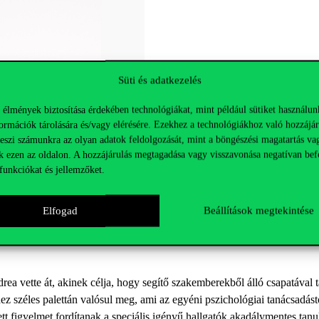
Süti és adatkezelés
 élmények biztosítása érdekében technológiákat, mint például sütiket használun
ormációk tárolására és/vagy elérésére. Ezekhez a technológiákhoz való hozzájár
teszi számunkra az olyan adatok feldolgozását, mint a böngészési magatartás va
k ezen az oldalon. A hozzájárulás megtagadása vagy visszavonása negatívan bef
funkciókat és jellemzőket.
Elfogad
Beállítások megtekintése
rea vette át,
akinek célja, hogy segítő szakemberekből álló csapatával 
dez széles palettán valósul meg, ami az egyéni pszichológiai tanácsadá
t figyelmet fordítanak a speciális
igényű
hallgatók akadálymentes tanul