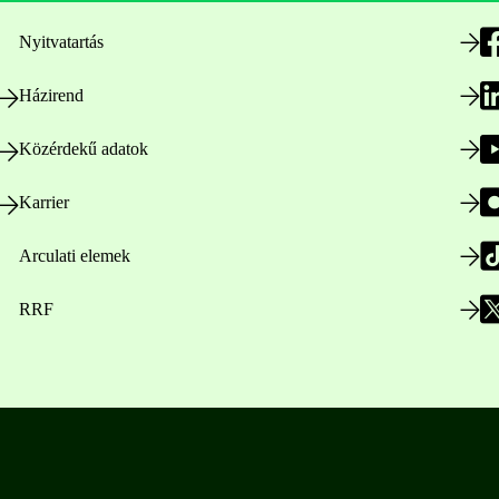
Nyitvatartás
Házirend
Közérdekű adatok
Karrier
Arculati elemek
RRF