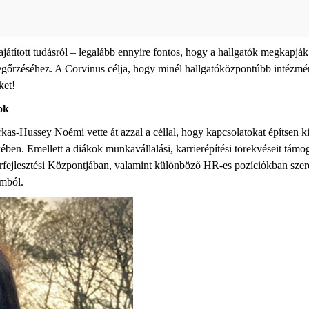
ajátított tudásról – legalább ennyire fontos, hogy a hallgatók megkapjá
megőrzéséhez. A Corvinus célja, hogy
minél
hallgatóközpontúbb
intézmén
ket!
ok
kas-
Hussey
Noémi vette át
azzal a céllal
,
hogy kapcsolatokat építsen k
kében.
Emellett a diákok munkavállalási, karrierépítési
törekvéseit támo
ierfejlesztési Központjában, valamint különböző HR-es pozíciókban szer
omból.