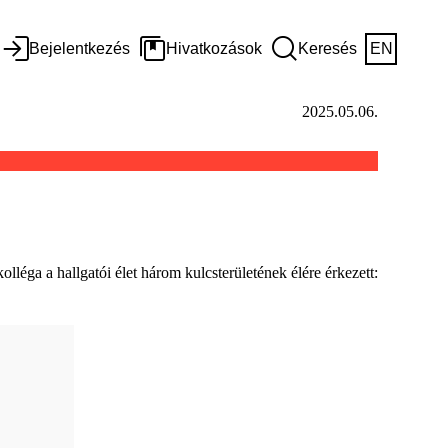
Bejelentkezés
Hivatkozások
Keresés
EN
2025.05.06.
léga a hallgatói élet három kulcsterületének élére érkezett: