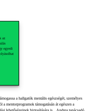
k az
ulás
gy egyedi
olyásolhat
támogassa a hallgatók mentális egészségét, személyes
stól a mentorprogramok támogatásán át egészen a
ási lehetőségeinek biztosítására is.
Andrea tanácsadó