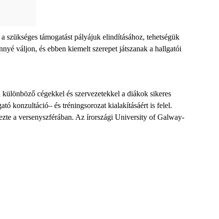
k a szükséges támogatást pályájuk elindításához, tehetségük
nyé váljon, és ebben kiemelt szerepet játszanak a hallgatói
i különböző cégekkel és szervezetekkel a diákok sikeres
gató konzultáció
–
és tréning
sorozat kialakításáért is felel.
ezte a versenyszférában. Az írországi
University of
Galway
-