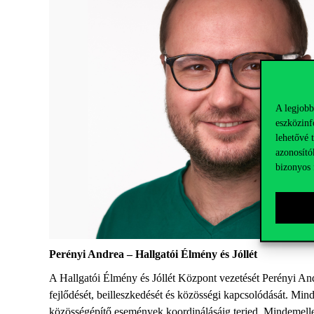
A legjobb
eszközinf
lehetővé 
azonosító
bizonyos 
Perényi Andrea – Hallgatói Élmény és Jóllét
A Hallgatói Élmény és Jóllét Központ vezetését Perényi And
fejlődését, beilleszkedését és közösségi kapcsolódását. Min
közösségépítő események koordinálásáig terjed. Mindemellet