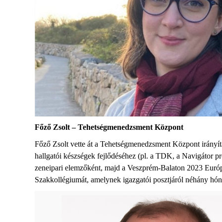
Főző Zsolt – Tehetségmenedzsment Központ
Főző Zsolt vette át a Tehetségmenedzsment Központ irányít
hallgatói készségek fejlődéséhez
(pl.
a TDK, a Navigátor p
zeneipari elemzőként,
majd
a Veszprém-Balaton 2023 Európa 
Szakkollégiumát, amelynek
igazgatói posztjáról
néhány hón