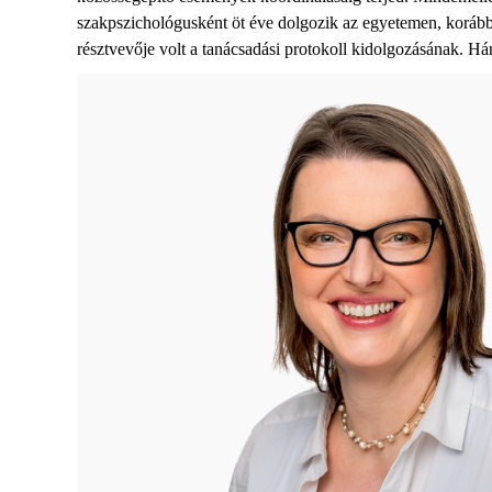
szakpszichológusként öt éve dolgozik az egyetemen, korább
résztvevője volt a tanácsadási protokoll kidolgozásának
. H
á