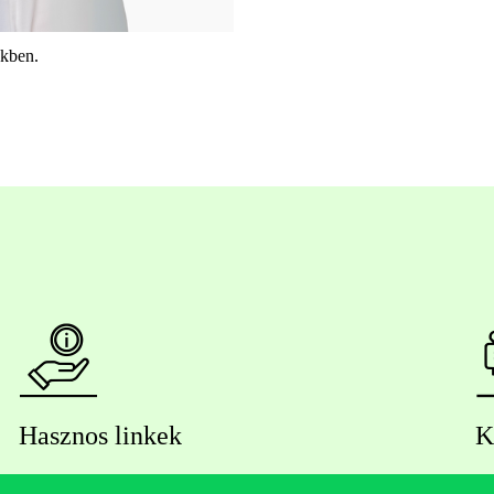
ükben
.
Hasznos linkek
K