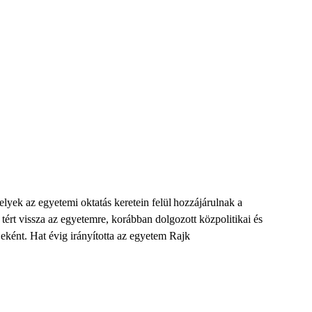
elyek
az
egyetemi oktatás keretein felül hozzájárulnak a
 tért vissza az egyetemre
,
korábban
dolgozott
közpolitikai és
jeként.
H
at év
ig
irányította az egyetem Rajk