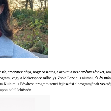
ását, amelynek célja, hogy
összefogja
azokat
a
kezdeményezéseket, am
rogram, vagy a
Makerspace
műhely
)
.
Zsolt
Corvinus
alumni
,
tíz év után
Kulturális Fővárosa program zenei fejlesztési alprogramjának vezető
apon belül
leköszön
.