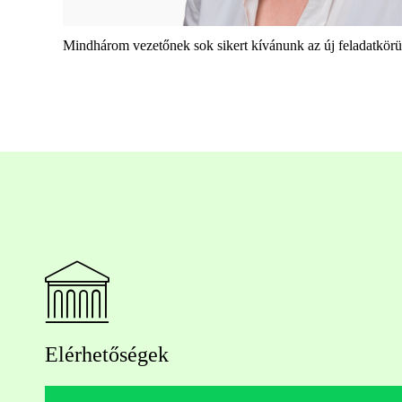
Mindhár
om vezetőnek
s
ok sikert kívánunk
az új feladatkör
Elérhetőségek