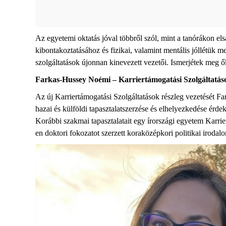
Az egyetemi oktatás jóval többről szól, mint a tanórákon els
kibontakoztatásához és fizikai, valamint mentális jóllétük 
szolgáltatások
újonnan
kinevezett vezetői. Ismerjétek meg ő
Farkas-
Hussey
Noémi – Karriertámogatási
Szolgáltatás
A
z új
Karriertámogatási
Szolgáltatások
részleg
vezetését
Far
hazai és külföldi tapasztalatszerzése és elhelyezkedése érde
K
orábbi szakmai tapasztalatait egy írországi egyetem Karr
en
doktori fokozatot szerzett koraközépkori politikai irodal