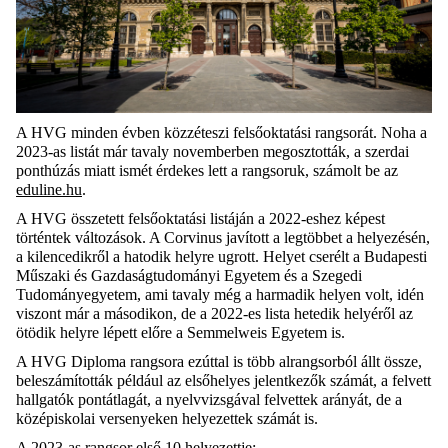
A HVG minden évben közzéteszi felsőoktatási rangsorát. Noha a
2023-as listát már tavaly novemberben megosztották, a szerdai
ponthúzás miatt ismét érdekes lett a rangsoruk, számolt be az
eduline.hu
.
A HVG összetett felsőoktatási listáján a 2022-eshez képest
történtek változások. A Corvinus javított a legtöbbet a helyezésén,
a kilencedikről a hatodik helyre ugrott. Helyet cserélt a Budapesti
Műszaki és Gazdaságtudományi Egyetem és a Szegedi
Tudományegyetem, ami tavaly még a harmadik helyen volt, idén
viszont már a másodikon, de a 2022-es lista hetedik helyéről az
ötödik helyre lépett előre a Semmelweis Egyetem is.
A HVG Diploma rangsora ezúttal is több alrangsorból állt össze,
beleszámították például az elsőhelyes jelentkezők számát, a felvett
hallgatók pontátlagát, a nyelvvizsgával felvettek arányát, de a
középiskolai versenyeken helyezettek számát is.
A 2023-as rangsor első 10 helyezettje: