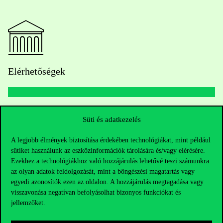
Elérhetőségek
Telefonszám:
+36 1 482 5000
Süti és adatkezelés
Kérdésed van a felvételivel kapcsolatban?
A legjobb élmények biztosítása érdekében technológiákat, mint például
sütiket használunk az eszközinformációk tárolására és/vagy elérésére.
Ezekhez a technológiákhoz való hozzájárulás lehetővé teszi számunkra
Oktatói elérhetőségek
az olyan adatok feldolgozását, mint a böngészési magatartás vagy
egyedi azonosítók ezen az oldalon. A hozzájárulás megtagadása vagy
HUB jelenlegi hallgatóinknak
visszavonása negatívan befolyásolhat bizonyos funkciókat és
jellemzőket.
Sajtó:
press@uni-corvinus.hu