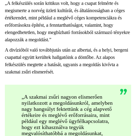
„A felkészülés során kritikus volt, hogy a csapat felmérte és
megismerte a norvég üzleti kultúrát, és általánosságban a céges
értékrendet, mint például a meglévő céges kompetenciákra és
erőforrásokra építést, a fenntarthatóságot, valamint, hogy
elengedhetetlen, hogy megbízható forrásokból származó tényekre
alapozzák a megoldást.”
A divízióból való továbbjutás után az albertai, és a helyi, bergeni
csapattal együtt kerültek hallgatóink a döntőbe. Az alapos
felkészülés megtette a hatását, ugyanis a megoldás kivívta a
szakmai zsűri elismerését.
„A szakmai zsűri nagyon elismerően
nyilatkozott a megoldásunkról, amelyben
nagy hangsúlyt fektettünk a cég alapvető
értékeire és meglévő erőforrásaira, mint
például egy meglévő ügyfélkapcsolatra,
hogy ezt kihasználva tegyük
megvalósíthatóbbá a megoldásunkat,