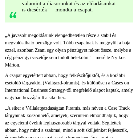
valamint a diasorunkat és az előadásunkat
is dicsérték” – mondta a csapat.
„A javasolt megoldásunk elengedhetetlen része a stabil és
megvalósítható pénzügy volt. Több csapatnak is meggyűlt a baja
ezzel, azonban Zsani egy olyan pénzügyet rakott össze, melybe a
cég pénzügyi vezetője sem tudott belekötni” – mesélte Nyikos
Márton.
A csapat egyetértett abban, hogy felkészítőjüktől, és a korábbi
esetoldó tárgyaktól (Vállgazd-piramis), és különösen a Cases on
International Business Strategy-től megfelelő alapot kaptak, amely
nagyban hozzájárult a sikerhez.
„A siker a Vállalatgazdaságtan Piramis, más néven a Case Track
tárgyainak köszönhető, amelyek, szerintem elmondhatjuk, hogy
az egyetemi éveink leghasznosabb tárgyai voltak. Segítettek
abban, hogy mind a szakmai, mind a soft skilljeinket fejlesszük,
és rendelkezzen a csapat azzal a kompetenciával, ami az