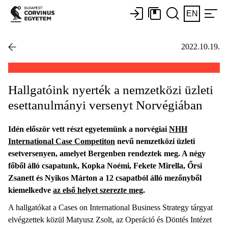
EN
2022.10.19.
Hallgatóink nyerték a nemzetközi üzleti
esettanulmányi versenyt Norvégiában
Idén először vett részt egyetemünk a norvégiai
NHH
International Case Competiton
nevű nemzetközi üzleti
esetversenyen, amelyet Bergenben rendeztek meg. A négy
főből álló csapatunk, Kopka Noémi, Fekete Mirella, Őrsi
Zsanett és Nyikos Márton a 12 csapatból álló mezőnyből
kiemelkedve
az első helyet szerezte meg
.
A hallgatókat a Cases on International Business Strategy tárgyat
elvégzettek közül Matyusz Zsolt, az Operáció és Döntés Intézet